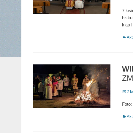
on
7 kwi
bisku
klas I
Catego
Akt
WI
ZM
Poste
2 k
on
Foto
Catego
Akt