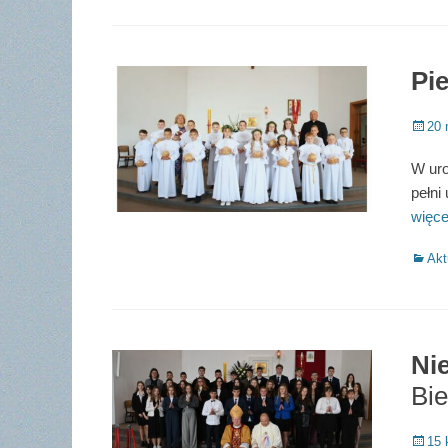
Pi
Poste
20 
on
W uro
pełni
więc
Catego
Akt
Ni
Bi
Poste
15 