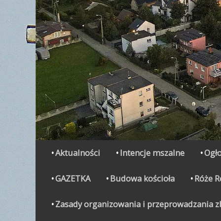
Secondary Menu
Skip
Aktualności
Intencje mszalne
Ogło
to
content
GAZETKA
Budowa kościoła
Róże 
Zasady organizowania i przeprowadzania zbi