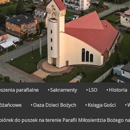
szenia parafialne
Sakramenty
LSO
Historia
Różańcowe
Oaza Dzieci Bożych
Księga Gości
órek do puszek na terenie Parafii Miłosierdzia Bożego na