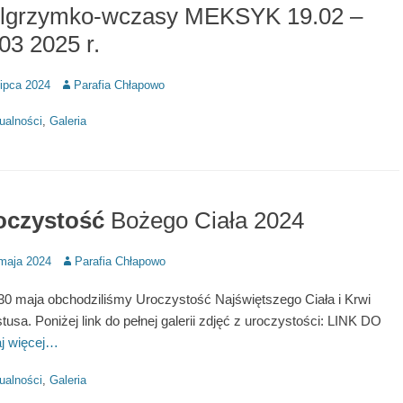
elgrzymko-wczasy MEKSYK 19.02 –
03 2025 r.
d
Author
lipca 2024
Parafia Chłapowo
ries
ualności
,
Galeria
oczystość
Bożego Ciała 2024
d
Author
maja 2024
Parafia Chłapowo
30 maja obchodziliśmy Uroczystość Najświętszego Ciała i Krwi
tusa. Poniżej link do pełnej galerii zdjęć z uroczystości: LINK DO
j więcej…
ries
ualności
,
Galeria