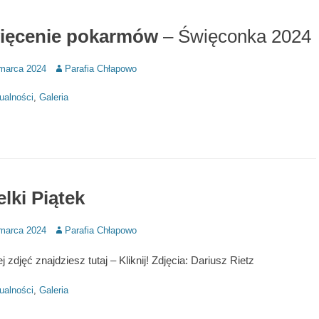
ięcenie pokarmów
– Święconka 2024
d
Author
marca 2024
Parafia Chłapowo
ries
ualności
,
Galeria
lki Piątek
d
Author
marca 2024
Parafia Chłapowo
j zdjęć znajdziesz tutaj – Kliknij! Zdjęcia: Dariusz Rietz
ries
ualności
,
Galeria