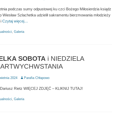
etnia podczas sumy odpustowej ku czci Bożego Miłosierdzia ksiądz
p Wiesław Szlachetka udzielił sakramentu bierzmowania młodzieży
 i
Czytaj więcej…
ries
ualności
,
Galeria
ELKA SOBOTA
i NIEDZIELA
ARTWYCHWSTANIA
d
Author
wietnia 2024
Parafia Chłapowo
: Dariusz Rietz WIĘCEJ ZDJĘĆ – KLIKNIJ TUTAJ!
ries
ualności
,
Galeria