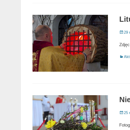
Li
Poste
29 
on
Zdjęc
Catego
Akt
Ni
Poste
25 
on
Fotog