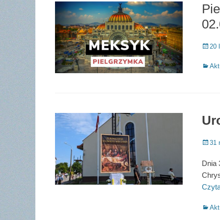
Pi
02.
Poste
20 
on
Catego
Akt
Ur
Poste
31 
on
Dnia 
Chrys
Czyta
Catego
Akt