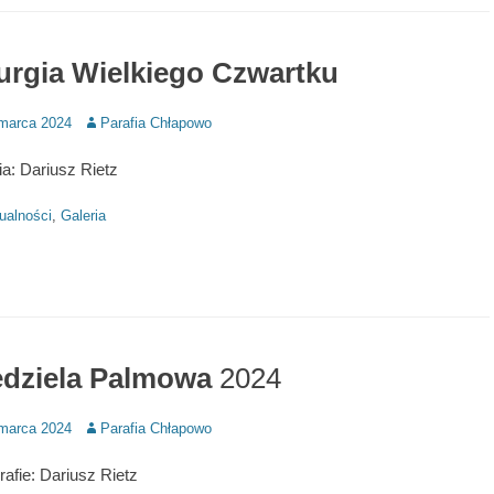
turgia Wielkiego Czwartku
d
Author
marca 2024
Parafia Chłapowo
ia: Dariusz Rietz
ries
ualności
,
Galeria
edziela Palmowa
2024
d
Author
marca 2024
Parafia Chłapowo
rafie: Dariusz Rietz