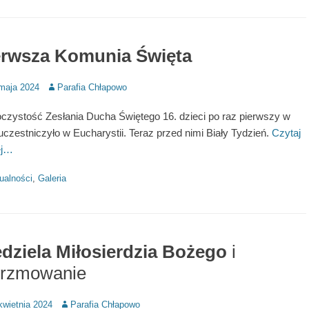
erwsza Komunia Święta
d
Author
maja 2024
Parafia Chłapowo
czystość Zesłania Ducha Świętego 16. dzieci po raz pierwszy w
 uczestniczyło w Eucharystii. Teraz przed nimi Biały Tydzień.
Czytaj
ej…
ries
ualności
,
Galeria
edziela Miłosierdzia Bożego
i
erzmowanie
d
Author
kwietnia 2024
Parafia Chłapowo