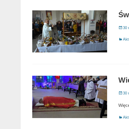
Św
Poste
30 
on
Catego
Akt
Wie
Poste
30 
on
Więce
Catego
Akt