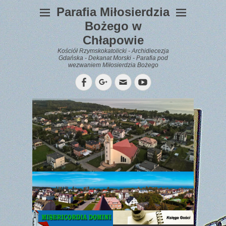
Parafia Miłosierdzia
Bożego w
Chłapowie
Kościół Rzymskokatolicki - Archidiecezja
Gdańska - Dekanat Morski - Parafia pod
wezwaniem Miłosierdzia Bożego
Facebook
Googleplus
Email
YouTube
WYPOCZYNEK
Gazetka
Parafialna