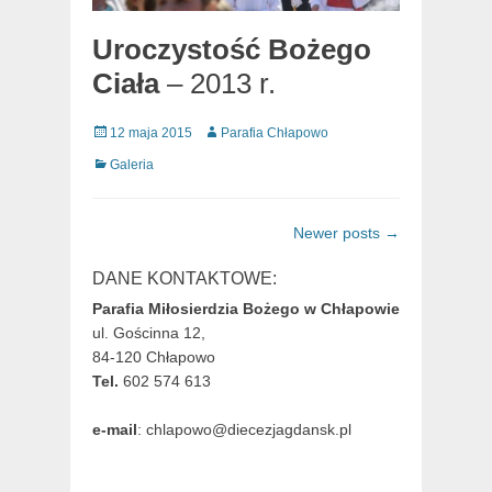
Uroczystość Bożego
Ciała
– 2013 r.
Posted
Author
12 maja 2015
Parafia Chłapowo
on
Categories
Galeria
Post
Newer posts
→
navigation
DANE KONTAKTOWE:
Parafia Miłosierdzia Bożego w Chłapowie
ul. Gościnna 12,
84-120 Chłapowo
Tel.
602 574 613
e-mail
: chlapowo@diecezjagdansk.pl