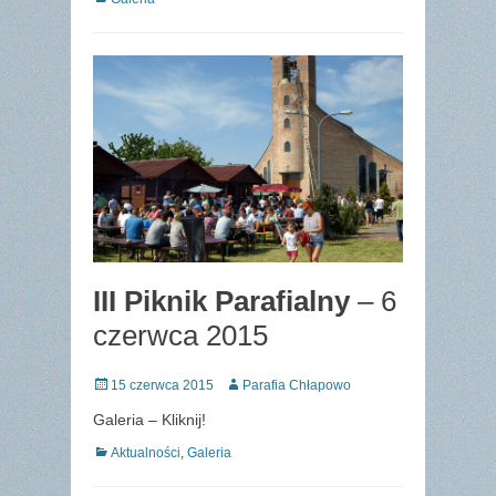
III Piknik Parafialny
– 6
czerwca 2015
Posted
Author
15 czerwca 2015
Parafia Chłapowo
on
Galeria – Kliknij!
Categories
Aktualności
,
Galeria