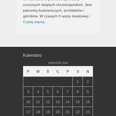
czczonych świętych chrześcijańskich. Jest
patronką budowniczych, architektów i
górników. W czasach II wojny światowej i
Czytaj więcej...
Kalendarz
SIERPIEŃ 2026
P
W
Ś
C
P
S
N
1
2
3
4
5
6
7
8
9
10
11
12
13
14
15
16
17
18
19
20
21
22
23