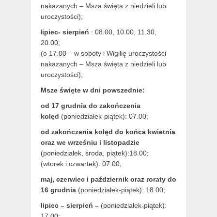
nakazanych – Msza święta z niedzieli lub
uroczystości);
l
ipiec- sierpień
: 08.00, 10.00, 11.30,
20.00;
(o 17.00 – w soboty i Wigilię uroczystości
nakazanych – Msza święta z niedzieli lub
uroczystości);
Msze święte w dni powszednie:
od 17 grudnia
do zakończenia
kolęd
(poniedziałek-piątek): 07.00;
od zakończenia kolęd do końca kwietnia
oraz we wrześniu i listopadzie
(
poniedziałek, środa, piątek):18.00;
(wtorek i czwartek): 07.00;
maj,
czerwiec i październik oraz roraty do
16 grudnia
(poniedziałek-piątek): 18.00;
lipiec – sierpień –
(poniedziałek-piątek):
17.00;