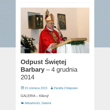
Odpust Świętej
Barbary
– 4 grudnia
2014
Posted
Author
15 czerwca 2015
Parafia Chłapowo
on
GALERIA – Kliknij!
Categories
Aktualności
,
Galeria