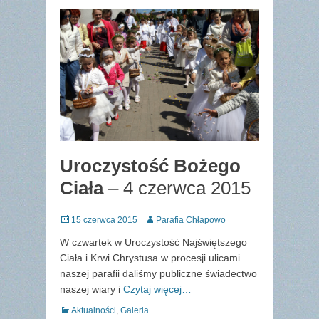
Uroczystość Bożego
Ciała
– 4 czerwca 2015
Posted
Author
15 czerwca 2015
Parafia Chłapowo
on
W czwartek w Uroczystość Najświętszego
Ciała i Krwi Chrystusa w procesji ulicami
naszej parafii daliśmy publiczne świadectwo
naszej wiary i
Czytaj więcej…
Categories
Aktualności
,
Galeria