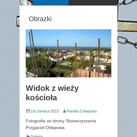
Obrazki
Widok z wieży
kościoła
Posted
Author
18 czerwca 2015
Parafia Chłapowo
on
Fotografie ze strony Stowarzyszenia
Przyjaciół Chłapowa.
Categories
Galeria