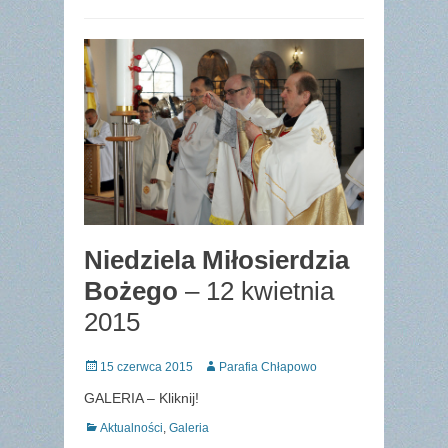
Niedziela Miłosierdzia
Bożego
– 12 kwietnia
2015
Posted
Author
15 czerwca 2015
Parafia Chłapowo
on
GALERIA – Kliknij!
Categories
Aktualności
,
Galeria