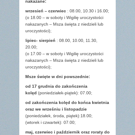
nakazane:
wrzesień – czerwiec
: 08.00, 10.30 i 16.00;
(o 18.00 – w soboty i Wigilię uroczystości
nakazanych – Msza święta z niedzieli lub
uroczystości);
l
ipiec- sierpień
: 08.00, 10.00, 11.30,
20.00;
(o 17.00 – w soboty i Wigilię uroczystości
nakazanych – Msza święta z niedzieli lub
uroczystości);
Msze święte w dni powszednie:
od 17 grudnia
do zakończenia
kolęd
(poniedziałek-piątek): 07.00;
od zakończenia kolęd do końca kwietnia
oraz we wrześniu i listopadzie
(
poniedziałek, środa, piątek):18.00;
(wtorek i czwartek): 07.00;
maj,
czerwiec i październik oraz roraty do