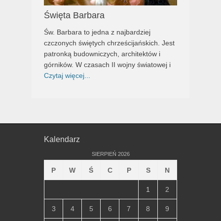
Święta Barbara
Św. Barbara to jedna z najbardziej
czczonych świętych chrześcijańskich. Jest
patronką budowniczych, architektów i
górników. W czasach II wojny światowej i
Czytaj więcej...
Kalendarz
SIERPIEŃ 2026
P
W
Ś
C
P
S
N
1
2
3
4
5
6
7
8
9