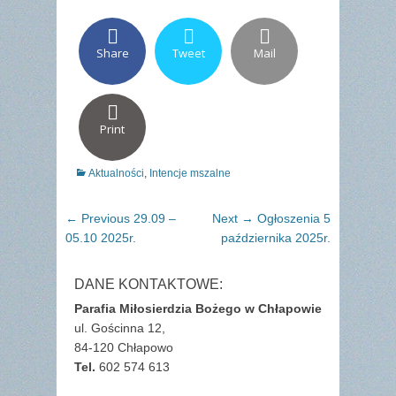
Share
Tweet
Mail
Print
Categories
Aktualności
,
Intencje mszalne
Nawigacja
Previous
Next
← Previous
29.09 –
Next →
Ogłoszenia 5
wpisu
post:
post:
05.10 2025r.
października 2025r.
DANE KONTAKTOWE:
Parafia Miłosierdzia Bożego w Chłapowie
ul. Gościnna 12,
84-120 Chłapowo
Tel.
602 574 613