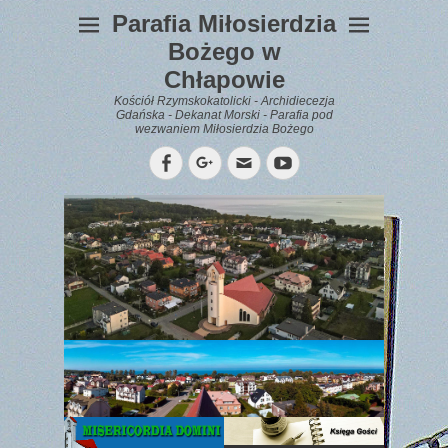
Parafia Miłosierdzia
Bożego w
Chłapowie
Kościół Rzymskokatolicki - Archidiecezja
Gdańska - Dekanat Morski - Parafia pod
wezwaniem Miłosierdzia Bożego
Facebook
Googleplus
Email
YouTube
WYPOCZYNEK
Gazetka
Parafialna