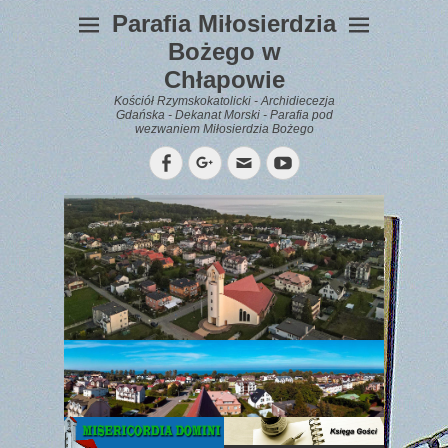
Parafia Miłosierdzia
Bożego w
Chłapowie
Kościół Rzymskokatolicki - Archidiecezja
Gdańska - Dekanat Morski - Parafia pod
wezwaniem Miłosierdzia Bożego
Facebook
Googleplus
Email
YouTube
WYPOCZYNEK
Gazetka
Parafialna