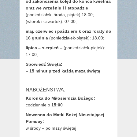
od zakończenia kolęd do końca kwietnia
oraz we wrześniu i listopadzie
(
poniedziałek, środa, piątek):18.00;
(wtorek i czwartek): 07.00;
maj,
czerwiec i październik oraz roraty do
16 grudnia
(poniedziałek-piątek): 18.00;
lipiec – sierpień –
(poniedziałek-piątek):
17.00;
Spowiedź Święta:
–
15 minut przed każdą mszą świętą
NABOŻEŃSTWA:
Koronka do Miłosierdzia Bożego:
codziennie o
15:00
Nowenna do Matki Bożej Nieustającej
Pomocy:
w środy – po mszy świętej