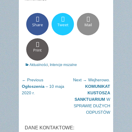
Share
Tweet
Mail
Print
Categories
Aktualności
,
Intencje mszalne
Nawigacja
Previous
Next
← Previous
Next →
Wejherowo.
wpisu
post:
post:
Ogłoszenia
– 10 maja
KOMUNIKAT
2020 r.
KUSTOSZA
SANKTUARIUM
W
SPRAWIE DUŻYCH
ODPUSTÓW
DANE KONTAKTOWE: