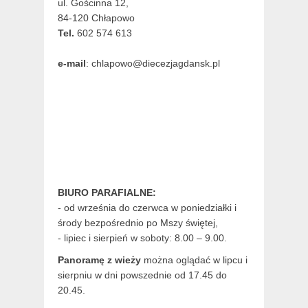
ul. Gościnna 12,
84-120 Chłapowo
Tel.
602 574 613
e-mail
: chlapowo@diecezjagdansk.pl
BIURO PARAFIALNE:
- od września do czerwca w poniedziałki i
środy bezpośrednio po Mszy świętej,
- lipiec i sierpień w soboty: 8.00 – 9.00.
Panoramę z wieży
można oglądać w lipcu i
sierpniu w dni powszednie od 17.45 do
20.45.