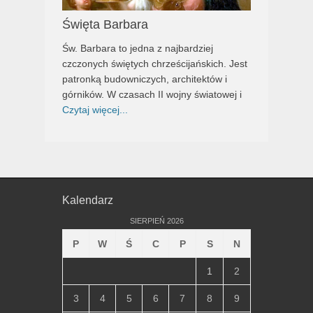
Święta Barbara
Św. Barbara to jedna z najbardziej
czczonych świętych chrześcijańskich. Jest
patronką budowniczych, architektów i
górników. W czasach II wojny światowej i
Czytaj więcej...
Kalendarz
SIERPIEŃ 2026
P
W
Ś
C
P
S
N
1
2
3
4
5
6
7
8
9