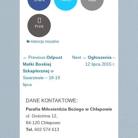
Print
Categories
Intencje mszalne
Nawigacja
Previous
Next
← Previous
Odpust
Next →
Ogłoszenia
–
wpisu
post:
post:
Matki Boskiej
12 lipca 2015 r.
Szkaplerznej
w
Swarzewie – 18-19
lipca
DANE KONTAKTOWE:
Parafia Miłosierdzia Bożego w Chłapowie
ul. Gościnna 12,
84-120 Chłapowo
Tel.
602 574 613