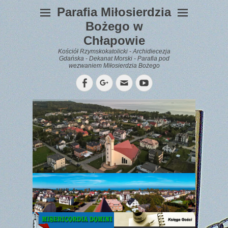
Parafia Miłosierdzia
Bożego w
Chłapowie
Kościół Rzymskokatolicki - Archidiecezja
Gdańska - Dekanat Morski - Parafia pod
wezwaniem Miłosierdzia Bożego
Facebook
Googleplus
Email
YouTube
WYPOCZYNEK
Gazetka
Parafialna