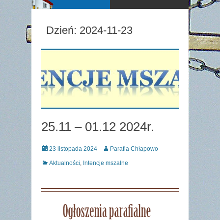
Dzień:
2024-11-23
25.11 – 01.12 2024r.
Posted
Author
23 listopada 2024
Parafia Chłapowo
on
Categories
Aktualności
,
Intencje mszalne