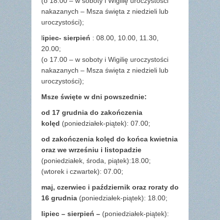
(o 18.00 – w soboty i Wigilię uroczystości
nakazanych – Msza święta z niedzieli lub
uroczystości);
l
ipiec- sierpień
: 08.00, 10.00, 11.30,
20.00;
(o 17.00 – w soboty i Wigilię uroczystości
nakazanych – Msza święta z niedzieli lub
uroczystości);
Msze święte w dni powszednie:
od 17 grudnia
do zakończenia
kolęd
(poniedziałek-piątek): 07.00;
od zakończenia kolęd do końca kwietnia
oraz we wrześniu i listopadzie
(
poniedziałek, środa, piątek):18.00;
(wtorek i czwartek): 07.00;
maj,
czerwiec i październik oraz roraty do
16 grudnia
(poniedziałek-piątek): 18.00;
lipiec – sierpień –
(poniedziałek-piątek):