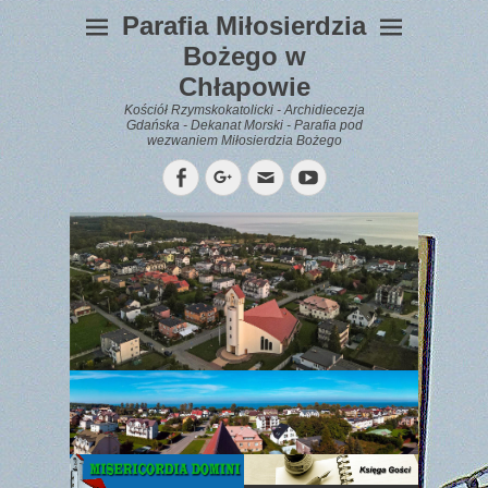
Parafia Miłosierdzia
Bożego w
Chłapowie
Kościół Rzymskokatolicki - Archidiecezja
Gdańska - Dekanat Morski - Parafia pod
wezwaniem Miłosierdzia Bożego
Facebook
Googleplus
Email
YouTube
WYPOCZYNEK
Gazetka
Parafialna