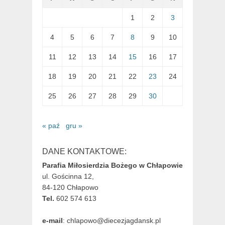
1
2
3
4
5
6
7
8
9
10
11
12
13
14
15
16
17
18
19
20
21
22
23
24
25
26
27
28
29
30
« paź
gru »
DANE KONTAKTOWE:
Parafia Miłosierdzia Bożego w Chłapowie
ul. Gościnna 12,
84-120 Chłapowo
Tel.
602 574 613
e-mail
: chlapowo@diecezjagdansk.pl