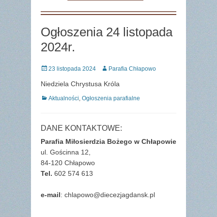
Ogłoszenia 24 listopada
2024r.
Posted
Author
23 listopada 2024
Parafia Chłapowo
on
Niedziela Chrystusa Króla
Categories
Aktualności
,
Ogłoszenia parafialne
DANE KONTAKTOWE:
Parafia Miłosierdzia Bożego w Chłapowie
ul. Gościnna 12,
84-120 Chłapowo
Tel.
602 574 613
e-mail
: chlapowo@diecezjagdansk.pl