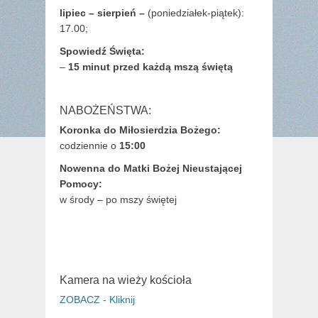
lipiec – sierpień –
(poniedziałek-piątek):
17.00;
Spowiedź Święta:
–
15 minut przed każdą mszą świętą
NABOŻEŃSTWA:
Koronka do Miłosierdzia Bożego:
codziennie o
15:00
Nowenna do Matki Bożej Nieustającej
Pomocy:
w środy – po mszy świętej
Kamera na wieży kościoła
ZOBACZ - Kliknij