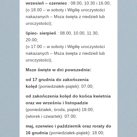
wrzesień – czerwiec
: 08.00, 10.30 i 16.00;
(o 18.00 – w soboty i Wigilię uroczystości
nakazanych – Msza święta z niedzieli lub
uroczystości);
l
ipiec- sierpień
: 08.00, 10.00, 11.30,
20.00;
(o 17.00 – w soboty i Wigilię uroczystości
nakazanych – Msza święta z niedzieli lub
uroczystości);
Msze święte w dni powszednie:
od 17 grudnia
do zakończenia
kolęd
(poniedziałek-piątek): 07.00;
od zakończenia kolęd do końca kwietnia
oraz we wrześniu i listopadzie
(
poniedziałek, środa, piątek):18.00;
(wtorek i czwartek): 07.00;
maj,
czerwiec i październik oraz roraty do
16 grudnia
(poniedziałek-piątek): 18.00;