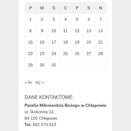
P
W
Ś
C
P
S
N
1
2
3
4
5
6
7
8
9
10
11
12
13
14
15
16
17
18
19
20
21
22
23
24
25
26
27
28
29
30
31
« lis
sty »
DANE KONTAKTOWE:
Parafia Miłosierdzia Bożego w Chłapowie
ul. Gościnna 12,
84-120 Chłapowo
Tel.
602 574 613