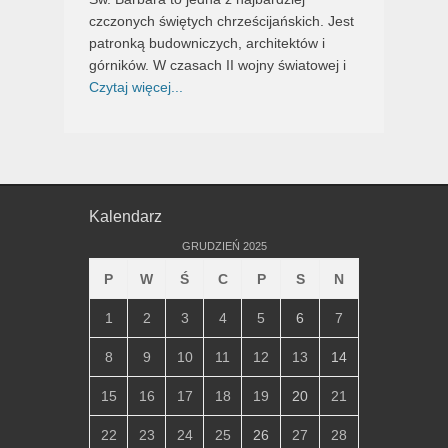
czczonych świętych chrześcijańskich. Jest
patronką budowniczych, architektów i
górników. W czasach II wojny światowej i
Czytaj więcej...
Kalendarz
GRUDZIEŃ 2025
P
W
Ś
C
P
S
N
1
2
3
4
5
6
7
8
9
10
11
12
13
14
15
16
17
18
19
20
21
22
23
24
25
26
27
28