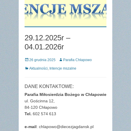
29.12.2025r –
04.01.2026r
Posted
Author
26 grudnia 2025
Parafia Chłapowo
on
Categories
Aktualności
,
Intencje mszalne
DANE KONTAKTOWE:
Parafia Miłosierdzia Bożego w Chłapowie
ul. Gościnna 12,
84-120 Chłapowo
Tel.
602 574 613
e-mail
: chlapowo@diecezjagdansk.pl