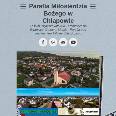
Parafia Miłosierdzia
Bożego w
Chłapowie
Kościół Rzymskokatolicki - Archidiecezja
Gdańska - Dekanat Morski - Parafia pod
wezwaniem Miłosierdzia Bożego
Facebook
Googleplus
Email
YouTube
WYPOCZYNEK
Gazetka
Parafialna