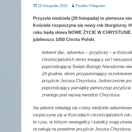
Posted
Author
19 listopada 2015
Parafia Chłapowo
on
Przyszła niedziela (29 listopada) to pierwsza ni
Kościele rozpoczyna się nowy rok liturgiczny.
roku będą słowa NOWE ŻYCIE W CHRYSTUSIE. J
jubileuszu 1050 Chrztu Polski.
Adwent (łac. adventus – przyjście) – w Kościo
chrześcijańskich okres trwający od I nieszporó
poprzedzającej Święto Bożego Narodzenia nied
24 grudnia, okres przypominający oczekiwani
przyjście Jezusa Chrystusa. Jednocześnie jes
poprzedzający pamiątkę pierwszego przyjścia 
znanego pod nazwą narodzin Chrystusa.
Na adwent składają się cztery niedziele adwentowe
rozpoczyna się w Kościołach chrześcijańskich rok l
to czas, w którym ewangelicy i katolicy mają uświa
oczekują na powtórne przyjście Jezusa Chrystusa