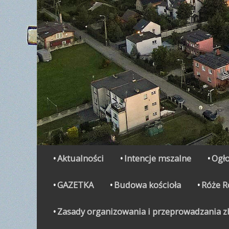
Secondary Menu
Skip
Aktualności
Intencje mszalne
Ogło
to
content
GAZETKA
Budowa kościoła
Róże 
Zasady organizowania i przeprowadzania zbi