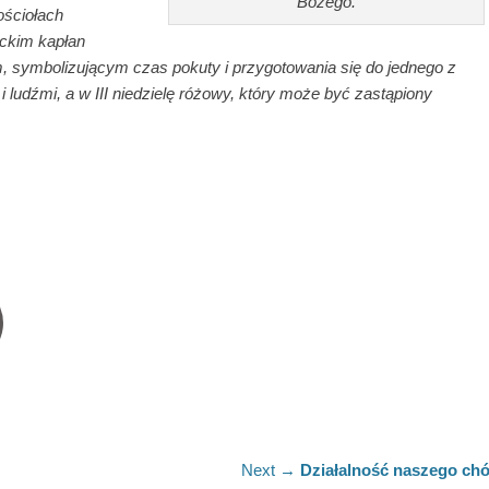
Bożego.
ościołach
ickim kapłan
m, symbolizującym czas pokuty i przygotowania się do jednego z
 ludźmi, a w III niedzielę różowy, który może być zastąpiony
Next
Next →
Działalność naszego ch