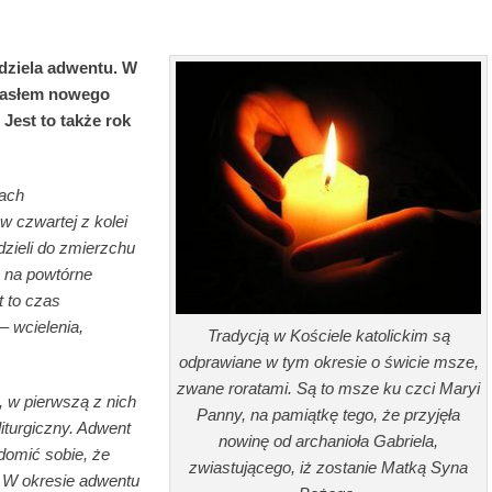
edziela adwentu. W
 Hasłem nowego
est to także rok
łach
w czwartej z kolei
zieli do zmierzchu
e na powtórne
t to czas
– wcielenia,
Tradycją w Kościele katolickim są
odprawiane w tym okresie o świcie msze,
zwane roratami. Są to msze ku czci Maryi
, w pierwszą z nich
Panny, na pamiątkę tego, że przyjęła
iturgiczny. Adwent
nowinę od archanioła Gabriela,
domić sobie, że
zwiastującego, iż zostanie Matką Syna
. W okresie adwentu