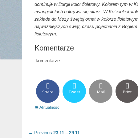
dominuje w liturgii kolor fioletowy. Kolorem tym w K
ewangelickich nakrywa się ołtarz. W Kościele katol
zakłada do Mszy świętej ornat w kolorze fioletowy
najważniejszych świąt, czasu pojednania z Bogiem i
fioletowym.
Komentarze
komentarze
Share
Tweet
Mail
Print
Categories
Aktualności
Nawigacja
Previous
← Previous
23.11 – 29.11