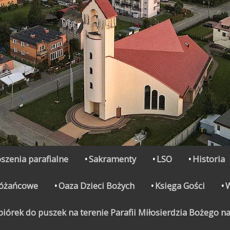
szenia parafialne
Sakramenty
LSO
Historia
Różańcowe
Oaza Dzieci Bożych
Księga Gości
órek do puszek na terenie Parafii Miłosierdzia Bożego na