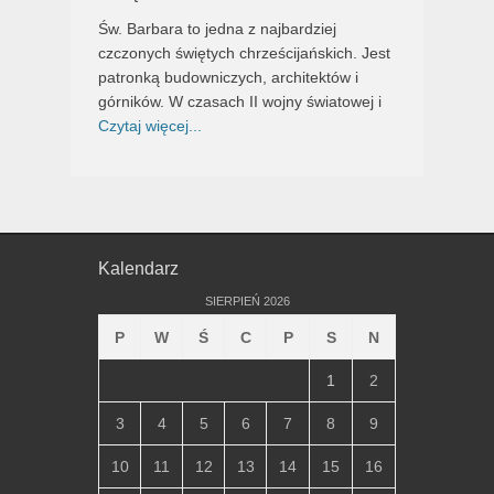
Św. Barbara to jedna z najbardziej
czczonych świętych chrześcijańskich. Jest
patronką budowniczych, architektów i
górników. W czasach II wojny światowej i
Czytaj więcej...
Kalendarz
SIERPIEŃ 2026
P
W
Ś
C
P
S
N
1
2
3
4
5
6
7
8
9
10
11
12
13
14
15
16