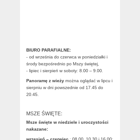
BIURO PARAFIALNE:
- od września do czerwca w poniedziałki i
środy bezpośrednio po Mszy świętej,
- lipiec i sierpień w soboty: 8.00 – 9.00.
Panoramę z wieży
można oglądać w lipcu i
sierpniu w dni powszednie od 17.45 do
20.45.
MSZE ŚWIĘTE:
Msze święte w niedziele i uroczystości
nakazane:
wrzesień – czerwiec
: 08.00, 10.30 i 16.00;