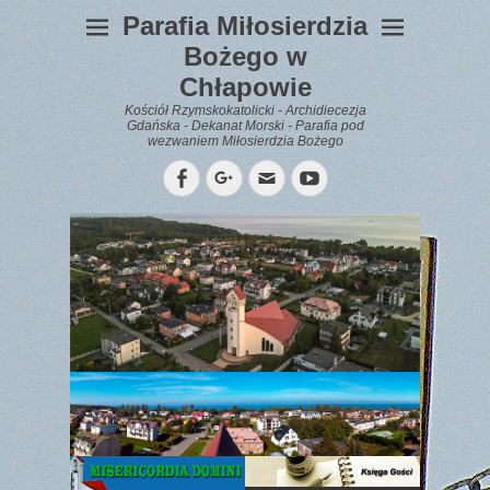
Parafia Miłosierdzia
Bożego w
Chłapowie
Kościół Rzymskokatolicki - Archidiecezja
Gdańska - Dekanat Morski - Parafia pod
wezwaniem Miłosierdzia Bożego
Facebook
Googleplus
Email
YouTube
WYPOCZYNEK
Gazetka
Parafialna