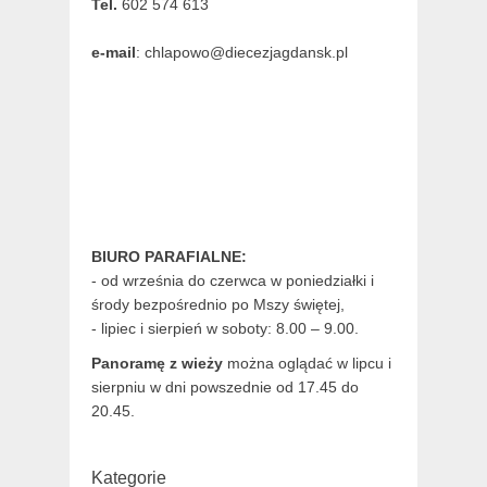
Tel.
602 574 613
e-mail
: chlapowo@diecezjagdansk.pl
BIURO PARAFIALNE:
- od września do czerwca w poniedziałki i
środy bezpośrednio po Mszy świętej,
- lipiec i sierpień w soboty: 8.00 – 9.00.
Panoramę z wieży
można oglądać w lipcu i
sierpniu w dni powszednie od 17.45 do
20.45.
Kategorie