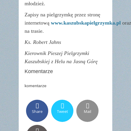
młodzież.
Zapisy na pielgrzymkę
przez stronę
internetową
www.kaszubskapielgrzymka.pl
ora
na trasie.
Ks. Robert Jahns
Kierownik Pieszej Pielgrzymki
Kaszubskiej
z Helu na Jasną Górę
Komentarze
komentarze
Share
Tweet
Mail