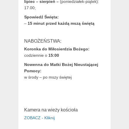
lipiec – sierpień –
(poniedziałek-piątek):
17.00;
Spowiedź Święta:
–
15 minut przed każdą mszą świętą
NABOŻEŃSTWA:
Koronka do Miłosierdzia Bożego:
codziennie o
15:00
Nowenna do Matki Bożej Nieustającej
Pomocy:
w środy – po mszy świętej
Kamera na wieży kościoła
ZOBACZ - Kliknij