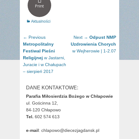
Print
Categories
Aktualności
Nawigacja
Previous
Next
← Previous
Next →
Odpust NMP
wpisu
post:
post:
Metropolitalny
Uzdrowienia Chorych
Festiwal Pieśni
w Wejherowie | 1-2.07
Religijnej
w Jastarni,
Juracie i w Chałupach
– sierpień 2017
DANE KONTAKTOWE:
Parafia Miłosierdzia Bożego w Chłapowie
ul. Gościnna 12,
84-120 Chłapowo
Tel.
602 574 613
e-mail
: chlapowo@diecezjagdansk.pl