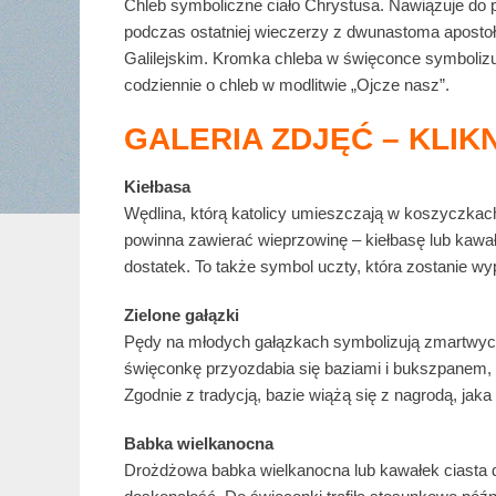
Chleb symboliczne ciało Chrystusa. Nawiązuje do p
podczas ostatniej wieczerzy z dwunastoma aposto
Galilejskim. Kromka chleba w święconce symbolizuj
codziennie o chleb w modlitwie „Ojcze nasz”.
GALERIA ZDJĘĆ – KLIKNI
Kiełbasa
Wędlina, którą katolicy umieszczają w koszyczkach
powinna zawierać wieprzowinę – kiełbasę lub kawałe
dostatek. To także symbol uczty, która zostanie 
Zielone gałązki
Pędy na młodych gałązkach symbolizują zmartwychws
święconkę przyozdabia się baziami i bukszpanem, 
Zgodnie z tradycją, bazie wiążą się z nagrodą, jaka
Babka wielkanocna
Drożdżowa babka wielkanocna lub kawałek ciasta d