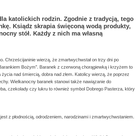
a katolickich rodzin. Zgodnie z tradycją, tego
onkę. Ksiądz skrapia święconą wodą produkty,
kanocny stół. Każdy z nich ma własną
 Chrześcijaninie wierzą, że zmartwychwstał on trzy dni po
„Barankiem Bożym”. Baranek z czerwoną chorągiewką i krzyżem to
życia nad śmiercią, dobra nad złem. Katolicy wierzą, że poprzez
echy. Wielkanocny baranek stanowi także nawiązanie do
ba, czekolady czy lukru to również symbol Dobrego Pasterza, który
 jest z płodnością, odrodzeniem, narodzinami i zmartwychwstaniem.