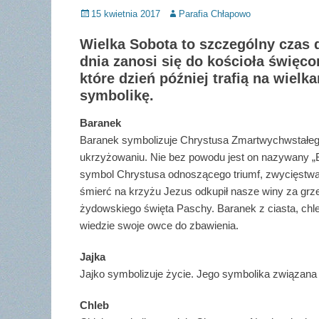
Posted
Author
15 kwietnia 2017
Parafia Chłapowo
on
Wielka Sobota to szczególny czas dl
dnia zanosi się do kościoła święc
które dzień później trafią na wiel
symbolikę.
Baranek
Baranek symbolizuje Chrystusa Zmartwychwstałego.
ukrzyżowaniu. Nie bez powodu jest on nazywany 
symbol Chrystusa odnoszącego triumf, zwycięstwa 
śmierć na krzyżu Jezus odkupił nasze winy za grz
żydowskiego święta Paschy. Baranek z ciasta, chle
wiedzie swoje owce do zbawienia.
Jajka
Jajko symbolizuje życie. Jego symbolika związana
Chleb