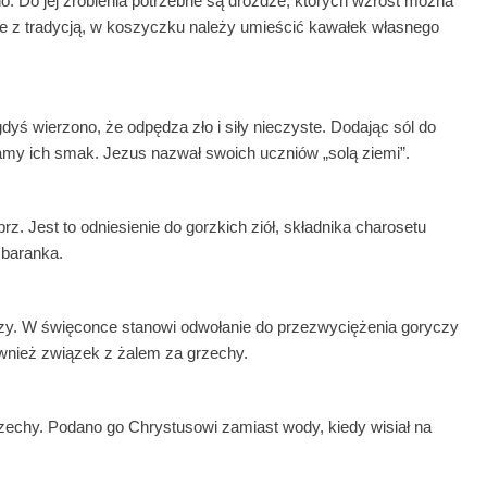
o. Do jej zrobienia potrzebne są drożdże, których wzrost można
dnie z tradycją, w koszyczku należy umieścić kawałek własnego
dyś wierzono, że odpędza zło i siły nieczyste. Dodając sól do
amy ich smak. Jezus nazwał swoich uczniów „solą ziemi”.
. Jest to odniesienie do gorzkich ziół, składnika charosetu
 baranka.
łzy. W święconce stanowi odwołanie do przezwyciężenia goryczy
wnież związek z żalem za grzechy.
grzechy. Podano go Chrystusowi zamiast wody, kiedy wisiał na