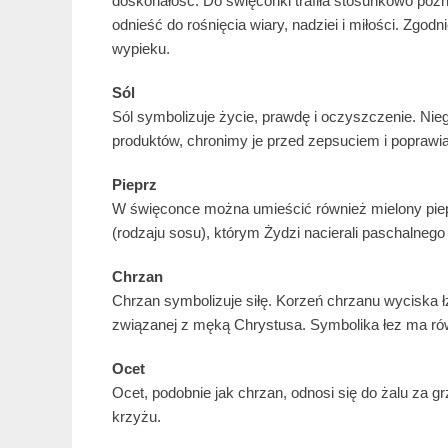
doskonałość. Do święconki trafiła stosunkowo późn
odnieść do rośnięcia wiary, nadziei i miłości. Zgo
wypieku.
Sól
Sól symbolizuje życie, prawdę i oczyszczenie. Nieg
produktów, chronimy je przed zepsuciem i poprawi
Pieprz
W święconce można umieścić również mielony pieprz
(rodzaju sosu), którym Żydzi nacierali paschalnego
Chrzan
Chrzan symbolizuje siłę. Korzeń chrzanu wyciska 
związanej z męką Chrystusa. Symbolika łez ma ró
Ocet
Ocet, podobnie jak chrzan, odnosi się do żalu za 
krzyżu.