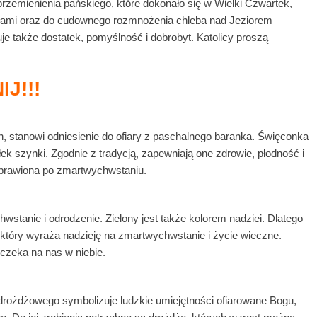
rzemienienia pańskiego, które dokonało się w Wielki Czwartek,
łami oraz do cudownego rozmnożenia chleba nad Jeziorem
e także dostatek, pomyślność i dobrobyt. Katolicy proszą
J!!!
, stanowi odniesienie do ofiary z paschalnego baranka. Święconka
k szynki. Zgodnie z tradycją, zapewniają one zdrowie, płodność i
wyprawiona po zmartwychwstaniu.
tanie i odrodzenie. Zielony jest także kolorem nadziei. Dlatego
który wyraża nadzieję na zmartwychwstanie i życie wieczne.
 czeka na nas w niebie.
rożdżowego symbolizuje ludzkie umiejętności ofiarowane Bogu,