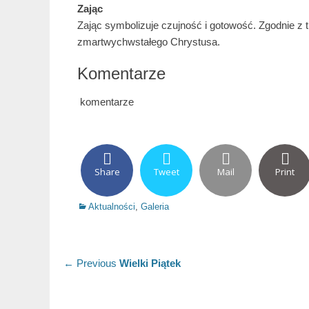
Zając
Zając symbolizuje czujność i gotowość. Zgodnie z 
zmartwychwstałego Chrystusa.
Komentarze
komentarze
Share
Tweet
Mail
Print
Categories
Aktualności
,
Galeria
Nawigacja
Previous
← Previous
Wielki Piątek
post:
wpisu