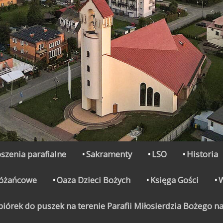
szenia parafialne
Sakramenty
LSO
Historia
Różańcowe
Oaza Dzieci Bożych
Księga Gości
órek do puszek na terenie Parafii Miłosierdzia Bożego na