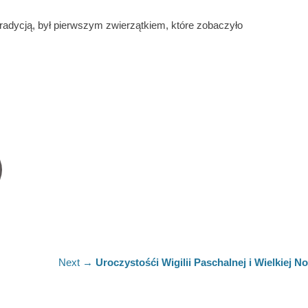
tradycją, był pierwszym zwierzątkiem, które zobaczyło
Next
Next →
Uroczystośći Wigilii Paschalnej i Wielkiej N
post: