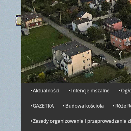
Secondary Menu
Skip
Aktualności
Intencje mszalne
Ogło
to
content
GAZETKA
Budowa kościoła
Róże 
Zasady organizowania i przeprowadzania zbi