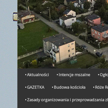
Secondary Menu
Skip
Aktualności
Intencje mszalne
Ogło
to
content
GAZETKA
Budowa kościoła
Róże 
Zasady organizowania i przeprowadzania zbi