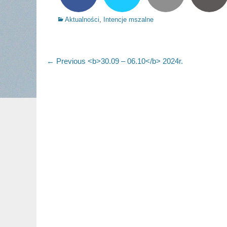
Categories
Aktualności
,
Intencje mszalne
Nawigacja
Previous
← Previous
<b>30.09 – 06.10</b> 2024r.
post:
wpisu