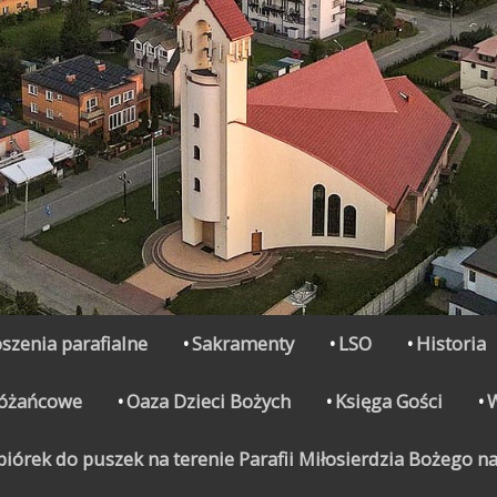
szenia parafialne
Sakramenty
LSO
Historia
Różańcowe
Oaza Dzieci Bożych
Księga Gości
órek do puszek na terenie Parafii Miłosierdzia Bożego na