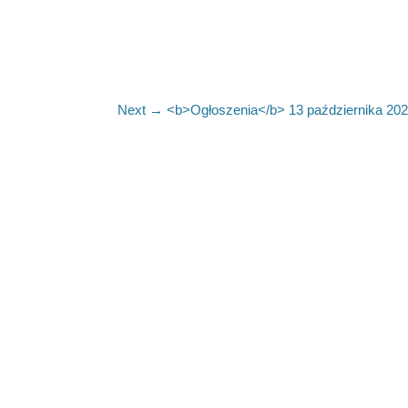
Next
Next →
<b>Ogłoszenia</b> 13 października 202
post: