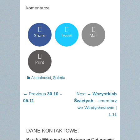
komentarze
Share
Tweet
Mail
Print
Categories
Aktualności
,
Galeria
Nawigacja
Previous
Next
← Previous
30.10 –
Next →
Wszystkich
wpisu
post:
post:
05.11
Świętych
– cmentarz
we Władysławowie |
1.11
DANE KONTAKTOWE:
Parafia Miłosierdzia Bożego w Chłapowie