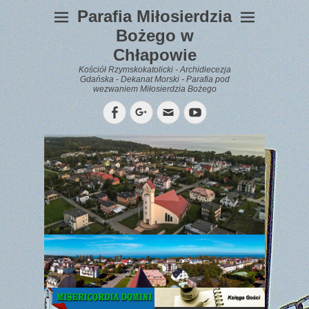
Parafia Miłosierdzia
Bożego w
Chłapowie
Kościół Rzymskokatolicki - Archidiecezja
Gdańska - Dekanat Morski - Parafia pod
wezwaniem Miłosierdzia Bożego
Facebook
Googleplus
Email
YouTube
WYPOCZYNEK
Gazetka
Parafialna