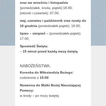
oraz we wrześniu i listopadzie
(
poniedziałek, środa, piątek):18.00;
(wtorek i czwartek): 07.00;
maj,
czerwiec i październik oraz roraty do
16 grudnia
(poniedziałek-piątek): 18.00;
lipiec – sierpień –
(poniedziałek-piątek):
17.00;
Spowiedź Święta:
–
15 minut przed każdą mszą świętą
NABOŻEŃSTWA:
Koronka do Miłosierdzia Bożego:
codziennie o
15:00
Nowenna do Matki Bożej Nieustającej
Pomocy:
w środy – po mszy świętej