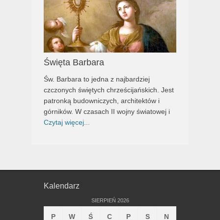
Święta Barbara
Św. Barbara to jedna z najbardziej
czczonych świętych chrześcijańskich. Jest
patronką budowniczych, architektów i
górników. W czasach II wojny światowej i
Czytaj więcej...
Kalendarz
SIERPIEŃ 2026
P
W
Ś
C
P
S
N