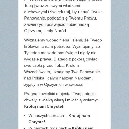
Tobą [wraz ze swymi władzami
i świeckimi], by uznać Twoje
duchownymi
Panowanie, poddać się Twemu Prawu,
zawierzyć i poświęcić Tobie naszą
Ojczyznę i cały Naród.
Wyznajemy wobec nieba i ziemi, że Twego
królowania nam potrzeba. Wyznajemy, że
Ty jeden masz do nas święte i nigdy nie
wygasłe prawa. Dlatego z pokorą chyląc
swe czoła przed Tobą, Królem
Wszechświata, uznajemy Twe Panowanie
nad Polską i całym naszym Narodem,
żyjącym w Ojczyźnie i w świecie.
Pragnąc uwielbić majestat Twej potęgi i
chwały, z wielką wiarą i miłością wołamy:
Króluj nam Chryste!
W naszych sercach –
Króluj nam
Chryste!
W naszych rodzinach –
Króluj nam