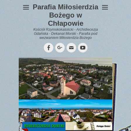
Parafia Miłosierdzia
Bożego w
Chłapowie
Kościół Rzymskokatolicki - Archidiecezja
Gdańska - Dekanat Morski - Parafia pod
wezwaniem Miłosierdzia Bożego
Facebook
Googleplus
Email
YouTube
WYPOCZYNEK
Gazetka
Parafialna