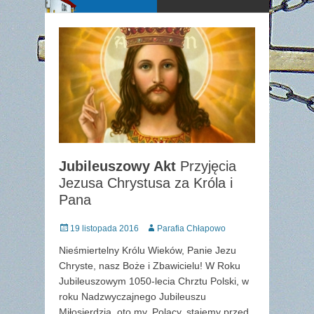
Jubileuszowy Akt
Przyjęcia
Jezusa Chrystusa za Króla i
Pana
Posted
Author
19 listopada 2016
Parafia Chłapowo
on
Nieśmiertelny Królu Wieków, Panie Jezu
Chryste, nasz Boże i Zbawicielu! W Roku
Jubileuszowym 1050-lecia Chrztu Polski, w
roku Nadzwyczajnego Jubileuszu
Miłosierdzia, oto my, Polacy, stajemy przed