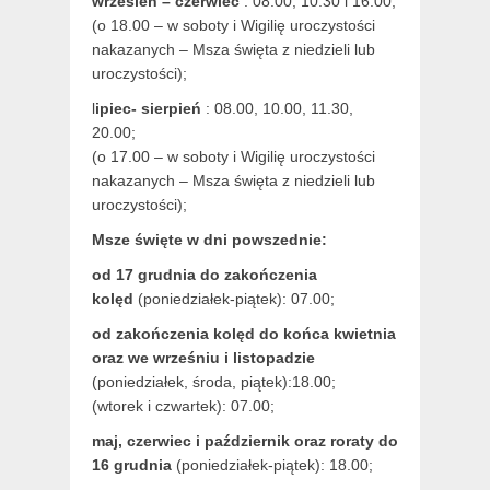
wrzesień – czerwiec
: 08.00, 10.30 i 16.00;
(o 18.00 – w soboty i Wigilię uroczystości
nakazanych – Msza święta z niedzieli lub
uroczystości);
l
ipiec- sierpień
: 08.00, 10.00, 11.30,
20.00;
(o 17.00 – w soboty i Wigilię uroczystości
nakazanych – Msza święta z niedzieli lub
uroczystości);
Msze święte w dni powszednie:
od 17 grudnia
do zakończenia
kolęd
(poniedziałek-piątek): 07.00;
od zakończenia kolęd do końca kwietnia
oraz we wrześniu i listopadzie
(
poniedziałek, środa, piątek):18.00;
(wtorek i czwartek): 07.00;
maj,
czerwiec i październik oraz roraty do
16 grudnia
(poniedziałek-piątek): 18.00;