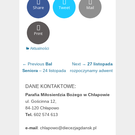
Share
Tweet
Mail
Print
Categories
Aktualności
Nawigacja
Previous
Next
← Previous
Bal
Next →
27 listopada
wpisu
post:
post:
Seniora
– 24 listopada
rozpoczynamy adwent
DANE KONTAKTOWE:
Parafia Miłosierdzia Bożego w Chłapowie
ul. Gościnna 12,
84-120 Chłapowo
Tel.
602 574 613
e-mail
: chlapowo@diecezjagdansk.pl