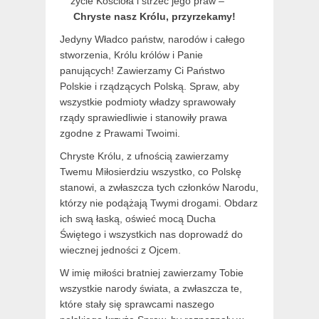
życie Kościoła i strzec jego praw –
Chryste nasz Królu, przyrzekamy!
Jedyny Władco państw, narodów i całego
stworzenia, Królu królów i Panie
panujących! Zawierzamy Ci Państwo
Polskie i rządzących Polską. Spraw, aby
wszystkie podmioty władzy sprawowały
rządy sprawiedliwie i stanowiły prawa
zgodne z Prawami Twoimi.
Chryste Królu, z ufnością zawierzamy
Twemu Miłosierdziu wszystko, co Polskę
stanowi, a zwłaszcza tych członków Narodu,
którzy nie podążają Twymi drogami. Obdarz
ich swą łaską, oświeć mocą Ducha
Świętego i wszystkich nas doprowadź do
wiecznej jedności z Ojcem.
W imię miłości bratniej zawierzamy Tobie
wszystkie narody świata, a zwłaszcza te,
które stały się sprawcami naszego