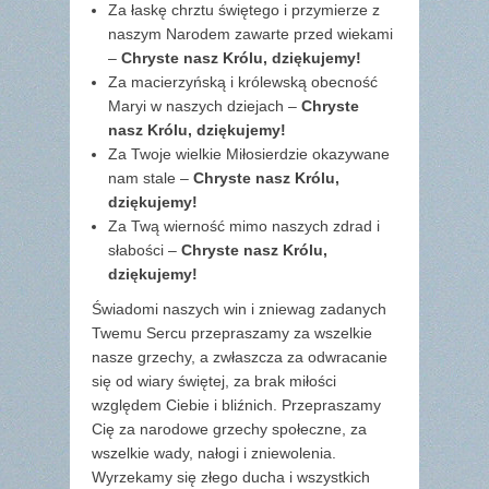
Za łaskę chrztu świętego i przymierze z
naszym Narodem zawarte przed wiekami
–
Chryste nasz Królu, dziękujemy!
Za macierzyńską i królewską obecność
Maryi w naszych dziejach –
Chryste
nasz Królu, dziękujemy!
Za Twoje wielkie Miłosierdzie okazywane
nam stale –
Chryste nasz Królu,
dziękujemy!
Za Twą wierność mimo naszych zdrad i
słabości –
Chryste nasz Królu,
dziękujemy!
Świadomi naszych win i zniewag zadanych
Twemu Sercu przepraszamy za wszelkie
nasze grzechy, a zwłaszcza za odwracanie
się od wiary świętej, za brak miłości
względem Ciebie i bliźnich. Przepraszamy
Cię za narodowe grzechy społeczne, za
wszelkie wady, nałogi i zniewolenia.
Wyrzekamy się złego ducha i wszystkich