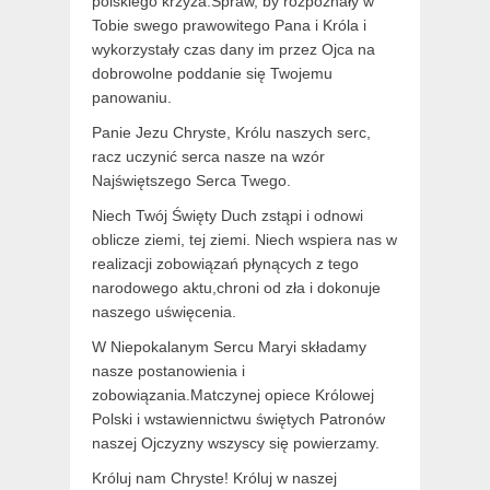
polskiego krzyża.Spraw, by rozpoznały w
Tobie swego prawowitego Pana i Króla i
wykorzystały czas dany im przez Ojca na
dobrowolne poddanie się Twojemu
panowaniu.
Panie Jezu Chryste, Królu naszych serc,
racz uczynić serca nasze na wzór
Najświętszego Serca Twego.
Niech Twój Święty Duch zstąpi i odnowi
oblicze ziemi, tej ziemi. Niech wspiera nas w
realizacji zobowiązań płynących z tego
narodowego aktu,chroni od zła i dokonuje
naszego uświęcenia.
W Niepokalanym Sercu Maryi składamy
nasze postanowienia i
zobowiązania.Matczynej opiece Królowej
Polski i wstawiennictwu świętych Patronów
naszej Ojczyzny wszyscy się powierzamy.
Króluj nam Chryste! Króluj w naszej