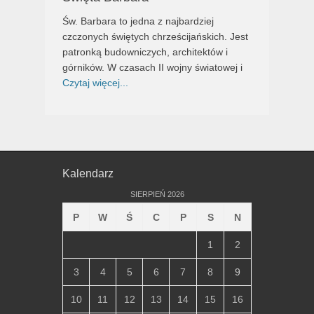
Św. Barbara to jedna z najbardziej
czczonych świętych chrześcijańskich. Jest
patronką budowniczych, architektów i
górników. W czasach II wojny światowej i
Czytaj więcej...
Kalendarz
SIERPIEŃ 2026
P
W
Ś
C
P
S
N
1
2
3
4
5
6
7
8
9
10
11
12
13
14
15
16