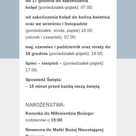
od 17 grudnia
do zakończenia
kolęd
(poniedziałek-piątek): 07.00;
od zakończenia kolęd do końca kwietnia
oraz we wrześniu i listopadzie
(
poniedziałek, środa, piątek):18.00;
(wtorek i czwartek): 07.00;
maj,
czerwiec i październik oraz roraty do
16 grudnia
(poniedziałek-piątek): 18.00;
lipiec – sierpień –
(poniedziałek-piątek):
17.00;
Spowiedź Święta:
–
15 minut przed każdą mszą świętą
NABOŻEŃSTWA:
Koronka do Miłosierdzia Bożego:
codziennie o
15:00
Nowenna do Matki Bożej Nieustającej