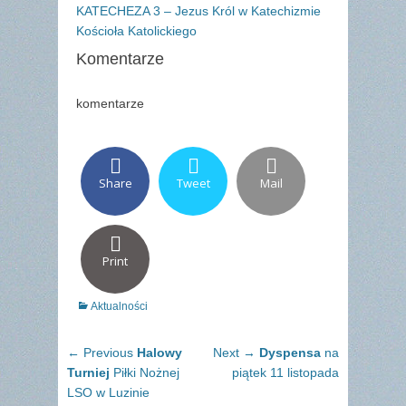
KATECHEZA 3 – Jezus Król w Katechizmie
Kościoła Katolickiego
Komentarze
komentarze
Share
Tweet
Mail
Print
Categories
Aktualności
Nawigacja
Previous
Next
← Previous
Halowy
Next →
Dyspensa
na
wpisu
post:
post:
Turniej
Piłki Nożnej
piątek 11 listopada
LSO w Luzinie