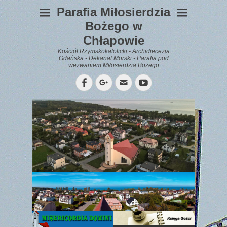
Parafia Miłosierdzia
Bożego w
Chłapowie
Kościół Rzymskokatolicki - Archidiecezja
Gdańska - Dekanat Morski - Parafia pod
wezwaniem Miłosierdzia Bożego
Facebook
Googleplus
Email
YouTube
WYPOCZYNEK
Gazetka
Parafialna