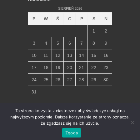
SIERPIEŃ 2026
P
W
Ś
C
P
S
N
1
2
3
4
5
6
7
8
9
10
11
12
13
14
15
16
17
18
19
20
21
22
23
24
25
26
27
28
29
30
31
« lip
Ta strona korzysta z ciasteczek aby świadczyć usługi na
najwyższym poziomie. Dalsze korzystanie ze strony oznacza,
że zgadzasz się na ich użycie.
Copyright © 2026
Parafia Miłosierdzia Bożego w Chłapowie
.
All Rights Reserved.
Ochrona danych osobowych i polityka
Zgoda
prywatności