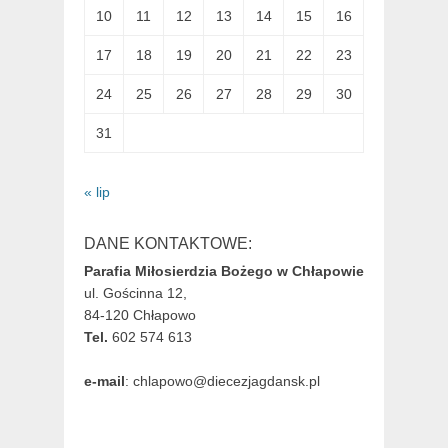
10
11
12
13
14
15
16
17
18
19
20
21
22
23
24
25
26
27
28
29
30
31
« lip
DANE KONTAKTOWE:
Parafia Miłosierdzia Bożego w Chłapowie
ul. Gościnna 12,
84-120 Chłapowo
Tel.
602 574 613
e-mail
: chlapowo@diecezjagdansk.pl