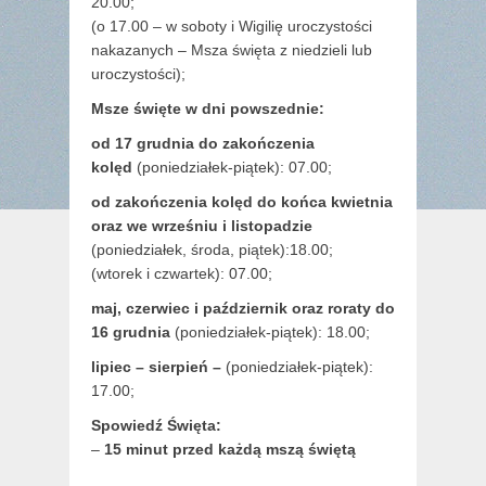
20.00;
(o 17.00 – w soboty i Wigilię uroczystości
nakazanych – Msza święta z niedzieli lub
uroczystości);
Msze święte w dni powszednie:
od 17 grudnia
do zakończenia
kolęd
(poniedziałek-piątek): 07.00;
od zakończenia kolęd do końca kwietnia
oraz we wrześniu i listopadzie
(
poniedziałek, środa, piątek):18.00;
(wtorek i czwartek): 07.00;
maj,
czerwiec i październik oraz roraty do
16 grudnia
(poniedziałek-piątek): 18.00;
lipiec – sierpień –
(poniedziałek-piątek):
17.00;
Spowiedź Święta:
–
15 minut przed każdą mszą świętą