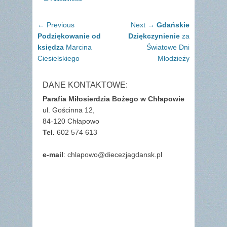
Nawigacja
Previous
Next
← Previous
Next →
Gdańskie
wpisu
post:
post:
Podziękowanie od
Dziękczynienie
za
księdza
Marcina
Światowe Dni
Ciesielskiego
Młodzieży
DANE KONTAKTOWE:
Parafia Miłosierdzia Bożego w Chłapowie
ul. Gościnna 12,
84-120 Chłapowo
Tel.
602 574 613
e-mail
: chlapowo@diecezjagdansk.pl