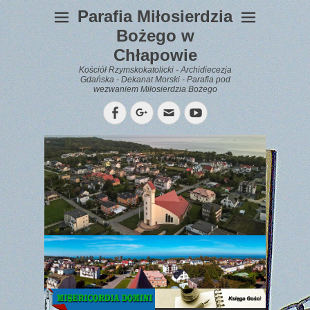
Parafia Miłosierdzia
Bożego w
Chłapowie
Kościół Rzymskokatolicki - Archidiecezja
Gdańska - Dekanat Morski - Parafia pod
wezwaniem Miłosierdzia Bożego
Facebook
Googleplus
Email
YouTube
WYPOCZYNEK
Gazetka
Parafialna