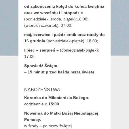
od zakończenia kolęd do końca kwietnia
oraz we wrześniu i listopadzie
(
poniedziałek, środa, piątek):18.00;
(wtorek i czwartek): 07.00;
maj,
czerwiec i październik oraz roraty do
16 grudnia
(poniedziałek-piątek): 18.00;
lipiec – sierpień –
(poniedziałek-piątek):
17.00;
Spowiedź Święta:
–
15 minut przed każdą mszą świętą
NABOŻEŃSTWA:
Koronka do Miłosierdzia Bożego:
codziennie o
15:00
Nowenna do Matki Bożej Nieustającej
Pomocy:
w środy – po mszy świętej