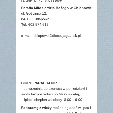
DANE KONTAKTOWE:
Parafia Miłosierdzia Bożego w Chłapowie
ul. Gościnna 12,
84-120 Chłapowo
Tel.
602 574 613
e-mail
: chlapowo@diecezjagdansk.pl
BIURO PARAFIALNE:
- od września do czerwca w poniedziałki i
środy bezpośrednio po Mszy świętej,
- lipiec i sierpień w soboty: 8.00 – 9.00.
Panoramę z wieży
można oglądać w lipcu i