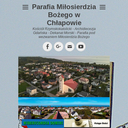
Parafia Miłosierdzia
Bożego w
Chłapowie
Kościół Rzymskokatolicki - Archidiecezja
Gdańska - Dekanat Morski - Parafia pod
wezwaniem Miłosierdzia Bożego
Facebook
Googleplus
Email
YouTube
WYPOCZYNEK
Gazetka
Parafialna