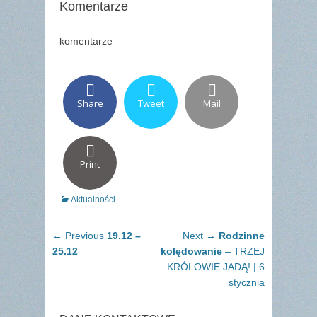
Komentarze
komentarze
Share
Tweet
Mail
Print
Categories
Aktualności
Nawigacja
Previous
Next
← Previous
19.12 –
Next →
Rodzinne
wpisu
post:
post:
25.12
kolędowanie
– TRZEJ
KRÓLOWIE JADĄ! | 6
stycznia