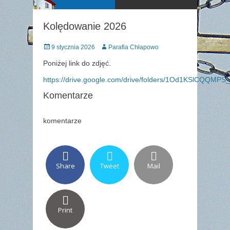
Kolędowanie 2026
Posted
Author
9 stycznia 2026
Parafia Chłapowo
on
Poniżej link do zdjęć.
https://drive.google.com/drive/folders/1Od1KSlCQQMP
Komentarze
komentarze
Share
Tweet
Mail
Print