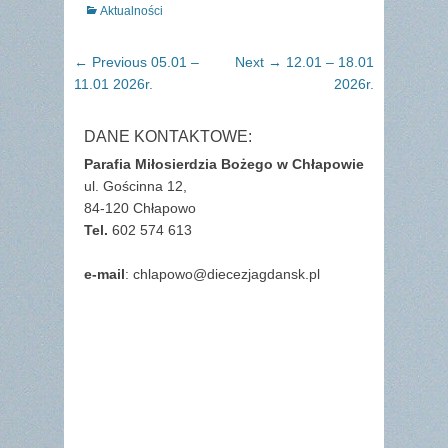
Categories
Aktualności
Nawigacja
Previous
Next
← Previous
05.01 –
Next →
12.01 – 18.01
wpisu
post:
post:
11.01 2026r.
2026r.
DANE KONTAKTOWE:
Parafia Miłosierdzia Bożego w Chłapowie
ul. Gościnna 12,
84-120 Chłapowo
Tel.
602 574 613
e-mail
: chlapowo@diecezjagdansk.pl