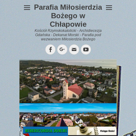
Parafia Miłosierdzia
Bożego w
Chłapowie
Kościół Rzymskokatolicki - Archidiecezja
Gdańska - Dekanat Morski - Parafia pod
wezwaniem Miłosierdzia Bożego
Facebook
Googleplus
Email
YouTube
WYPOCZYNEK
Gazetka
Parafialna