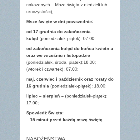
nakazanych – Msza święta z niedzieli lub
uroczystości);
Msze święte w dni powszednie:
od 17 grudnia
do zakończenia
kolęd
(poniedziałek-piątek): 07.00;
od zakończenia kolęd do końca kwietnia
oraz we wrześniu i listopadzie
(
poniedziałek, środa, piątek):18.00;
(wtorek i czwartek): 07.00;
maj,
czerwiec i październik oraz roraty do
16 grudnia
(poniedziałek-piątek): 18.00;
lipiec – sierpień –
(poniedziałek-piątek):
17.00;
Spowiedź Święta:
–
15 minut przed każdą mszą świętą
NABOŻEŃSTWA: