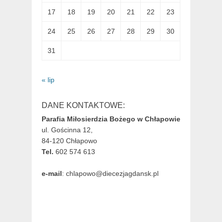
17
18
19
20
21
22
23
24
25
26
27
28
29
30
31
« lip
DANE KONTAKTOWE:
Parafia Miłosierdzia Bożego w Chłapowie
ul. Gościnna 12,
84-120 Chłapowo
Tel.
602 574 613
e-mail
: chlapowo@diecezjagdansk.pl