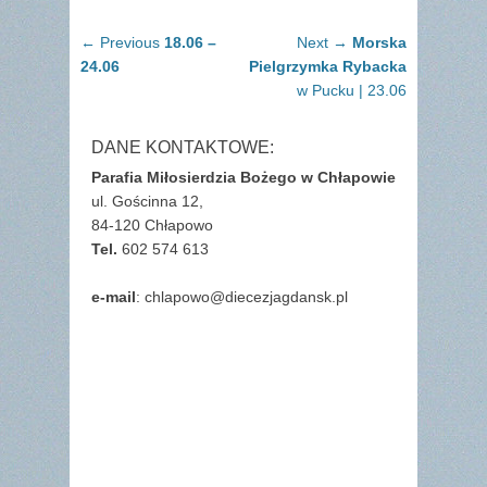
Nawigacja
Previous
Next
← Previous
18.06 –
Next →
Morska
wpisu
post:
post:
24.06
Pielgrzymka Rybacka
w Pucku | 23.06
DANE KONTAKTOWE:
Parafia Miłosierdzia Bożego w Chłapowie
ul. Gościnna 12,
84-120 Chłapowo
Tel.
602 574 613
e-mail
: chlapowo@diecezjagdansk.pl