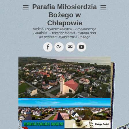
Parafia Miłosierdzia
Bożego w
Chłapowie
Kościół Rzymskokatolicki - Archidiecezja
Gdańska - Dekanat Morski - Parafia pod
wezwaniem Miłosierdzia Bożego
Facebook
Googleplus
Email
YouTube
WYPOCZYNEK
Gazetka
Parafialna