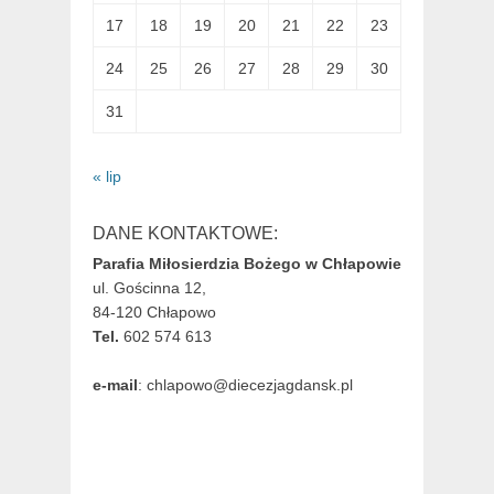
17
18
19
20
21
22
23
24
25
26
27
28
29
30
31
« lip
DANE KONTAKTOWE:
Parafia Miłosierdzia Bożego w Chłapowie
ul. Gościnna 12,
84-120 Chłapowo
Tel.
602 574 613
e-mail
: chlapowo@diecezjagdansk.pl