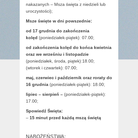
nakazanych – Msza święta z niedzieli lub
uroczystości);
Msze święte w dni powszednie:
od 17 grudnia
do zakończenia
kolęd
(poniedziałek-piątek): 07.00;
od zakończenia kolęd do końca kwietnia
oraz we wrześniu i listopadzie
(
poniedziałek, środa, piątek):18.00;
(wtorek i czwartek): 07.00;
maj,
czerwiec i październik oraz roraty do
16 grudnia
(poniedziałek-piątek): 18.00;
lipiec – sierpień –
(poniedziałek-piątek):
17.00;
Spowiedź Święta:
–
15 minut przed każdą mszą świętą
NABOŻEŃSTWA: