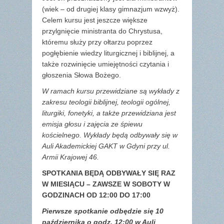
(wiek – od drugiej klasy gimnazjum wzwyż).
Celem kursu jest jeszcze większe
przylgnięcie ministranta do Chrystusa,
któremu służy przy ołtarzu poprzez
pogłębienie wiedzy liturgicznej i biblijnej, a
także rozwinięcie umiejętności czytania i
głoszenia Słowa Bożego.
W ramach kursu przewidziane są wykłady z
zakresu teologii biblijnej, teologii ogólnej,
liturgiki, fonetyki, a także przewidziana jest
emisja głosu i zajęcia ze śpiewu
kościelnego. Wykłady będą odbywały się w
Auli Akademickiej GAKT w Gdyni przy ul.
Armii Krajowej 46.
SPOTKANIA BĘDĄ ODBYWAŁY SIĘ RAZ
W MIESIĄCU –
ZAWSZE W SOBOTY W
GODZINACH OD 12:00 DO 17:00
Pierwsze spotkanie odbędzie się 10
października o godz. 12:00 w Auli