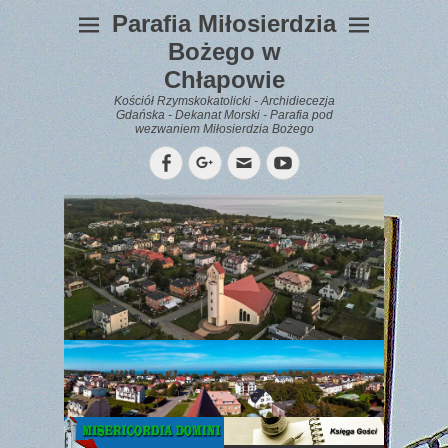
Parafia Miłosierdzia
Bożego w
Chłapowie
Kościół Rzymskokatolicki - Archidiecezja
Gdańska - Dekanat Morski - Parafia pod
wezwaniem Miłosierdzia Bożego
Facebook
Googleplus
Email
YouTube
WYPOCZYNEK
Gazetka
Parafialna