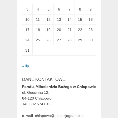
3
4
5
6
7
8
9
10
11
12
13
14
15
16
17
18
19
20
21
22
23
24
25
26
27
28
29
30
31
« lip
DANE KONTAKTOWE:
Parafia Miłosierdzia Bożego w Chłapowie
ul. Gościnna 12,
84-120 Chłapowo
Tel.
602 574 613
e-mail
: chlapowo@diecezjagdansk.pl