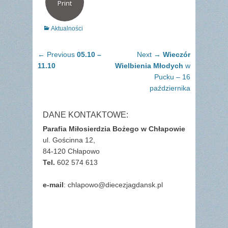
Print
Categories
Aktualności
Nawigacja
Previous
Next
← Previous
05.10 –
Next →
Wieczór
wpisu
post:
post:
11.10
Wielbienia Młodych
w
Pucku – 16
października
DANE KONTAKTOWE:
Parafia Miłosierdzia Bożego w Chłapowie
ul. Gościnna 12,
84-120 Chłapowo
Tel.
602 574 613
e-mail
: chlapowo@diecezjagdansk.pl