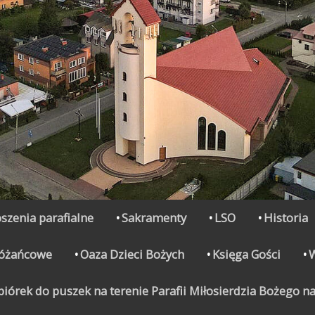
szenia parafialne
Sakramenty
LSO
Historia
Różańcowe
Oaza Dzieci Bożych
Księga Gości
órek do puszek na terenie Parafii Miłosierdzia Bożego na