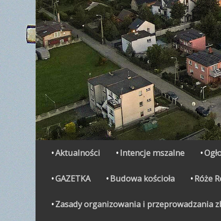
Secondary Menu
Skip
Aktualności
Intencje mszalne
Ogło
to
content
GAZETKA
Budowa kościoła
Róże 
Zasady organizowania i przeprowadzania zbi