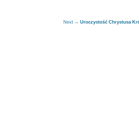
Next
Next →
Uroczystość Chrystusa Kr
post: