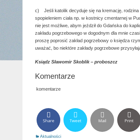
c) Jeśli katolik decyduje się na kremację, rodzina
spopieleniem ciała np. w kostnicy cmentarnej w Pu
nie jest możliwe, abym jeździł do Gdańska do kapl
zakładu pogrzebowego w dogodnym dla mnie czasie
proszę poprosić zakład pogrzebowy o księdza rzym
uważać, bo niektóre zakłady pogrzebowe przysyłają
Ksiądz Sławomir Skoblik – proboszcz
Komentarze
komentarze
Share
Tweet
Mail
Print
Categories
Aktualności