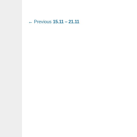
Nawigacja
Previous
← Previous
15.11 – 21.11
post:
wpisu