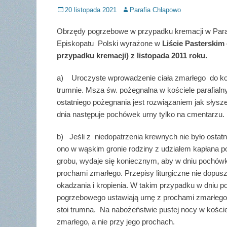
Posted
Author
20 listopada 2021
Parafia Chłapowo
on
Obrzędy pogrzebowe w przypadku kremacji w Paraf
Episkopatu Polski wyrażone w
Liście Pasterskim
przypadku kremacji) z listopada 2011 roku.
a) Uroczyste wprowadzenie ciała zmarłego do kośc
trumnie. Msza św. pożegnalna w kościele parafial
ostatniego pożegnania jest rozwiązaniem jak słysz
dnia następuje pochówek urny tylko na cmentarzu.
b) Jeśli z niedopatrzenia krewnych nie było ostatn
ono w wąskim gronie rodziny z udziałem kapłana po
grobu, wydaje się koniecznym, aby w dniu pochówk
prochami zmarłego. Przepisy liturgiczne nie dopus
okadzania i kropienia. W takim przypadku w dniu
pogrzebowego ustawiają urnę z prochami zmarłego 
stoi trumna. Na nabożeństwie pustej nocy w kościel
zmarłego, a nie przy jego prochach.