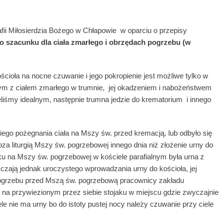
ii Miłosierdzia Bożego w Chłapowie w oparciu o przepisy
 o szacunku dla ciała zmarłego i obrzędach pogrzebu (w
ioła na nocne czuwanie i jego pokropienie jest możliwe tylko w
nym z ciałem zmarłego w trumnie, jej okadzeniem i nabożeństwem
eliśmy idealnym, następnie trumna jedzie do krematorium i innego
iego pożegnania ciała na Mszy św. przed kremacją, lub odbyło się
za liturgią Mszy św. pogrzebowej innego dnia niż złożenie urny do
u na Mszy św. pogrzebowej w kościele parafialnym była urna z
zczają jednak uroczystego wprowadzania urny do kościoła, jej
 pogrzebu przed Mszą św. pogrzebową pracownicy zakładu
na przywiezionym przez siebie stojaku w miejscu gdzie zwyczajnie
e nie ma urny bo do istoty pustej nocy należy czuwanie przy ciele