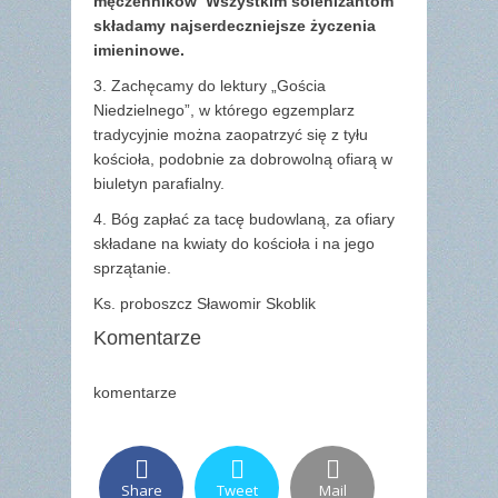
męczenników Wszystkim solenizantom
składamy najserdeczniejsze życzenia
imieninowe.
3. Zachęcamy do lektury „Gościa
Niedzielnego”, w którego egzemplarz
tradycyjnie można zaopatrzyć się z tyłu
kościoła, podobnie za dobrowolną ofiarą w
biuletyn parafialny.
4. Bóg zapłać za tacę budowlaną, za ofiary
składane na kwiaty do kościoła i na jego
sprzątanie.
Ks. proboszcz Sławomir Skoblik
Komentarze
komentarze
Share
Tweet
Mail