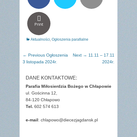
Print
Categories
Aktualności
,
Ogłoszenia parafialne
Nawigacja
Previous
Next
← Previous
Ogłoszenia
Next →
11.11 – 17.11
wpisu
post:
post:
3 listopada 2024r.
2024r.
DANE KONTAKTOWE:
Parafia Miłosierdzia Bożego w Chłapowie
ul. Gościnna 12,
84-120 Chłapowo
Tel.
602 574 613
e-mail
: chlapowo@diecezjagdansk.pl