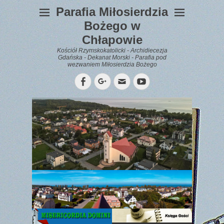
Parafia Miłosierdzia
Bożego w
Chłapowie
Kościół Rzymskokatolicki - Archidiecezja
Gdańska - Dekanat Morski - Parafia pod
wezwaniem Miłosierdzia Bożego
Facebook
Googleplus
Email
YouTube
WYPOCZYNEK
Gazetka
Parafialna