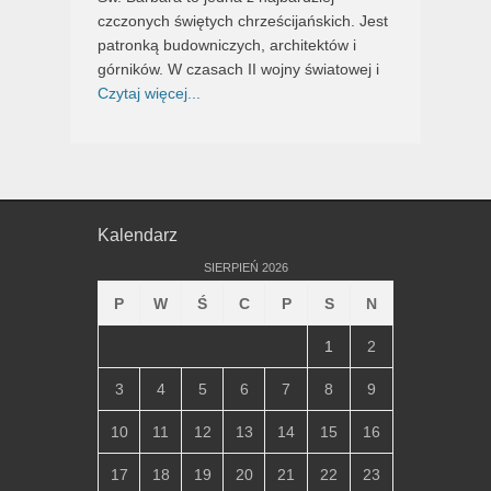
czczonych świętych chrześcijańskich. Jest
patronką budowniczych, architektów i
górników. W czasach II wojny światowej i
Czytaj więcej...
Kalendarz
SIERPIEŃ 2026
P
W
Ś
C
P
S
N
1
2
3
4
5
6
7
8
9
10
11
12
13
14
15
16
17
18
19
20
21
22
23