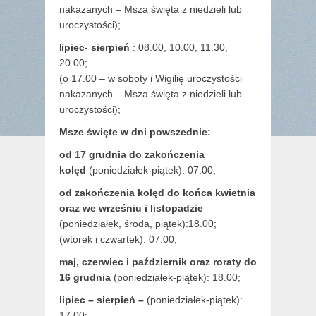
nakazanych – Msza święta z niedzieli lub
uroczystości);
l
ipiec- sierpień
: 08.00, 10.00, 11.30,
20.00;
(o 17.00 – w soboty i Wigilię uroczystości
nakazanych – Msza święta z niedzieli lub
uroczystości);
Msze święte w dni powszednie:
od 17 grudnia
do zakończenia
kolęd
(poniedziałek-piątek): 07.00;
od zakończenia kolęd do końca kwietnia
oraz we wrześniu i listopadzie
(
poniedziałek, środa, piątek):18.00;
(wtorek i czwartek): 07.00;
maj,
czerwiec i październik oraz roraty do
16 grudnia
(poniedziałek-piątek): 18.00;
lipiec – sierpień –
(poniedziałek-piątek):
17.00;