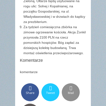
Zieloną. Ołtarze będą usytuowane na
rogu ulic: Solnej i Kopalnianej, na
początku Gospodarskiej, na ul.
Władysławowskiej i w drzwiach do kaplicy
za prezbiterium.
Za tydzień comiesięczna zbiórka na
zimowe ogrzewanie kościoła. Akcja Żonkil
przyniosła 2100 PLN na rzecz
pomorskich hospicjów. Bóg zapłać za
dzisiejszą kolektę budowlaną. Trwa
montaż oświetlenia przeciwpożarowego.
Komentarze
komentarze
Share
Tweet
Mail