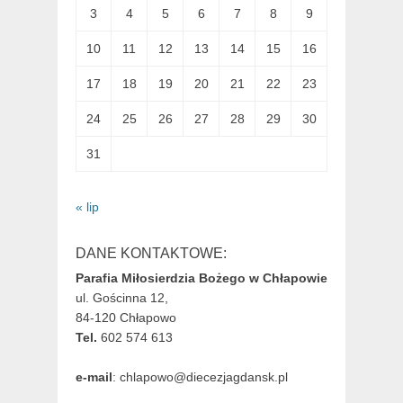
3
4
5
6
7
8
9
10
11
12
13
14
15
16
17
18
19
20
21
22
23
24
25
26
27
28
29
30
31
« lip
DANE KONTAKTOWE:
Parafia Miłosierdzia Bożego w Chłapowie
ul. Gościnna 12,
84-120 Chłapowo
Tel.
602 574 613
e-mail
: chlapowo@diecezjagdansk.pl