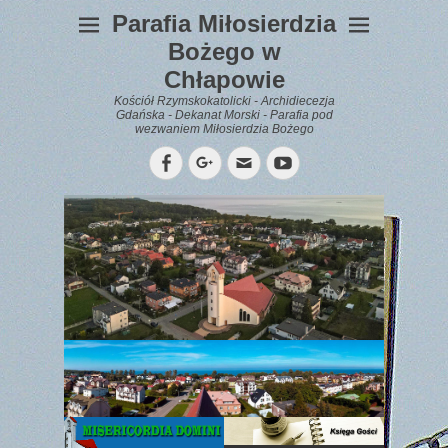
Parafia Miłosierdzia
Bożego w
Chłapowie
Kościół Rzymskokatolicki - Archidiecezja
Gdańska - Dekanat Morski - Parafia pod
wezwaniem Miłosierdzia Bożego
Facebook
Googleplus
Email
YouTube
WYPOCZYNEK
Gazetka
Parafialna