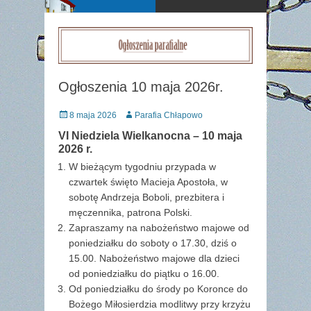
Ogłoszenia 10 maja 2026r.
Posted
Author
8 maja 2026
Parafia Chłapowo
on
VI Niedziela Wielkanocna – 10 maja
2026 r.
W bieżącym tygodniu przypada w
czwartek święto Macieja Apostoła, w
sobotę Andrzeja Boboli, prezbitera i
męczennika, patrona Polski.
Zapraszamy na nabożeństwo majowe od
poniedziałku do soboty o 17.30, dziś o
15.00. Nabożeństwo majowe dla dzieci
od poniedziałku do piątku o 16.00.
Od poniedziałku do środy po Koronce do
Bożego Miłosierdzia modlitwy przy krzyżu