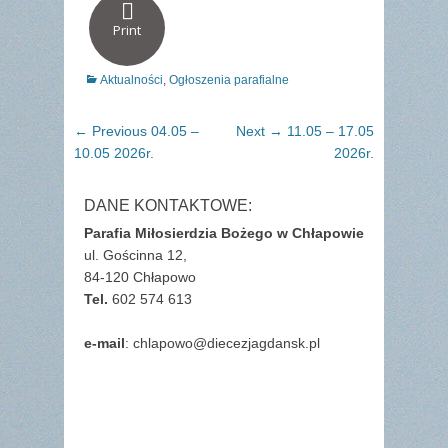
Print
Categories
Aktualności
,
Ogłoszenia parafialne
Nawigacja
Previous
Next
← Previous
04.05 –
Next →
11.05 – 17.05
wpisu
post:
post:
10.05 2026r.
2026r.
DANE KONTAKTOWE:
Parafia Miłosierdzia Bożego w Chłapowie
ul. Gościnna 12,
84-120 Chłapowo
Tel.
602 574 613
e-mail
: chlapowo@diecezjagdansk.pl