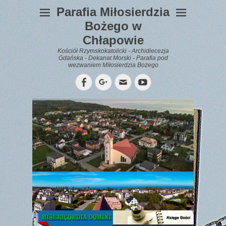
Parafia Miłosierdzia
Bożego w
Chłapowie
Kościół Rzymskokatolicki - Archidiecezja
Gdańska - Dekanat Morski - Parafia pod
wezwaniem Miłosierdzia Bożego
Facebook
Googleplus
Email
YouTube
WYPOCZYNEK
Gazetka
Parafialna