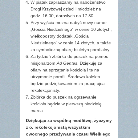
W piątek zapraszamy na nabożeństwo
Drogi Krzyżowej dzieci i młodzież na
godz. 16.00, dorosłych na 17.30.
Przy wyjściu można nabyć nowy numer
„Gościa Niedzielnego” w cenie 10 złotych,
wielkopostny dodatek „Gościa
Niedzielnego” w cenie 14 złotych, a także
za symboliczną ofiarę biuletyn parafialny.
Za tydzień zbiórka do puszek na pomoc
misjonarzom
Ad Gentes
. Dziękuję za
ofiary na sprzątanie kościoła i te na
utrzymanie parafii. Środowa kolekta
będzie podziękowaniem za pracę ojca
rekolekcjonisty.
Zbiórka do puszek na ogrzewanie
kościoła będzie w pierwszą niedzielę
marca.
Dziękując za wspólną modlitwę, życzymy
z o. rekolekcjonistą wszystkim
owocnego przeżywania czasu Wielkiego