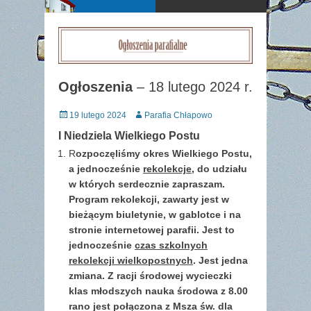
Ogłoszenia
– 18 lutego 2024 r.
Posted
Author
19 lutego 2024
Parafia Chłapowo
on
I Niedziela Wielkiego Postu
R
ozpoczęliśmy okres Wielkiego Postu,
a jednocześnie
rekolekcje,
do udziału
w których serdecznie zapraszam.
Program rekolekcji, zawarty jest w
bieżącym biuletynie, w gablotce i na
stronie internetowej parafii. Jest to
jednocześnie
czas szkolnych
rekolekcji wielkopostnych
. Jest jedna
zmiana. Z racji środowej wycieczki
klas młodszych nauka środowa z 8.00
rano jest połączona z Msza św. dla