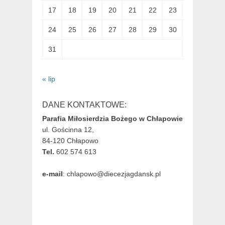
17
18
19
20
21
22
23
24
25
26
27
28
29
30
31
« lip
DANE KONTAKTOWE:
Parafia Miłosierdzia Bożego w Chłapowie
ul. Gościnna 12,
84-120 Chłapowo
Tel.
602 574 613
e-mail
: chlapowo@diecezjagdansk.pl