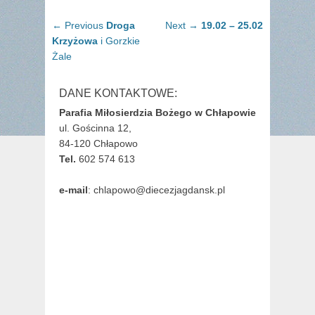
Nawigacja
Previous
Next
← Previous
Droga
Next →
19.02 – 25.02
wpisu
post:
post:
Krzyżowa
i Gorzkie
Żale
DANE KONTAKTOWE:
Parafia Miłosierdzia Bożego w Chłapowie
ul. Gościnna 12,
84-120 Chłapowo
Tel.
602 574 613
e-mail
: chlapowo@diecezjagdansk.pl