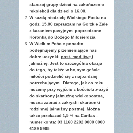
starszej grupy dzieci na zakończenie
rekolekcji dla dzieci o 16.00.
W każdą niedzielę Wielkiego Postu na
godz. 15.00 zapraszam na
Gorzkie Żale
z kazaniem pasyjnym, poprzedzone
Koronką do Bożego Miłosierdzia.
W Wielkim Poście ponadto
podejmujemy przemieniające nas
dobre uczynki:
post, modlitwę i
jałmużnę
. Jest to szczególna okazja
do tego, by także w hojnym geście
miłości podzielić się z najbardziej
potrzebującymi. Dlatego, jak co roku
możemy przy wyjściu z kościoła złożyć
do skarbony jałmużnę wielkopostną
,
można zabrać z zakrystii skarbonki
rodzinnej jałmużny postnej. Można
także przekazać 1,5 % na Caritas –
numer konta: 03 1160 2202 0000 0000
6189 5965