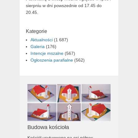
sierpniu w dni powszednie od 17.45 do
20.45.
Kategorie
Aktualności
(1 687)
Galeria
(176)
Intencje mszalne
(567)
Ogłoszenia parafialne
(562)
Budowa kościoła
Kościół usytuowano na osi północ –