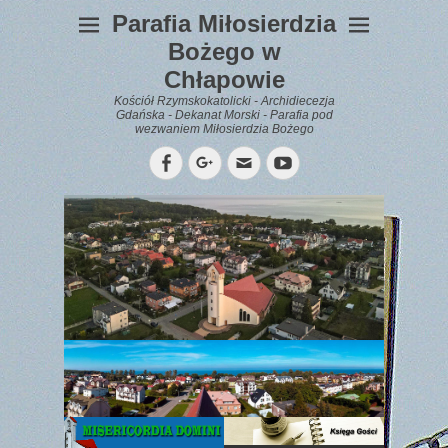
Parafia Miłosierdzia
Bożego w
Chłapowie
Kościół Rzymskokatolicki - Archidiecezja
Gdańska - Dekanat Morski - Parafia pod
wezwaniem Miłosierdzia Bożego
Facebook
Googleplus
Email
YouTube
WYPOCZYNEK
Gazetka
Parafialna