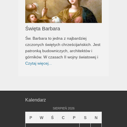
Święta Barbara
Św. Barbara to jedna z najbardziej
czczonych świętych chrześcijańskich. Jest
patronką budowniczych, architektów i
górników. W czasach II wojny światowej i
Czytaj więcej...
Kalendarz
SIERPIEŃ 2026
P
W
Ś
C
P
S
N