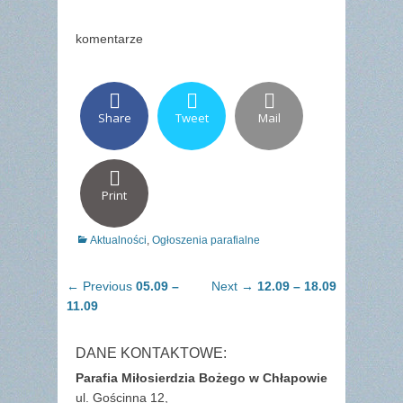
komentarze
Share
Tweet
Mail
Print
Categories
Aktualności
,
Ogłoszenia parafialne
Nawigacja
Previous
Next
← Previous
05.09 –
Next →
12.09 – 18.09
wpisu
post:
post:
11.09
DANE KONTAKTOWE:
Parafia Miłosierdzia Bożego w Chłapowie
ul. Gościnna 12,