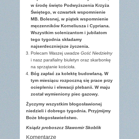
w środę święto Podwyższenia Krzyża
Świętego, w czwartek wspomnienie
MB. Bolesnej, w piątek wspomnienie
męczenników Korneliusza i Cypriana.
Wszystkim solenizantom i jubilatom
tego tygodnia składamy
najserdeczniejsze życzenia.
Polecam Waszej uwadze
Gość Niedzielny
i nasz parafialny biuletyn oraz skarbonkę
na sprzątanie kościoła.
Bóg zapłać za kolektę budowlaną. W
tym miesiącu rozpoczną się prace przy
ociepleniu i elewacji plebanii. W maju
został wymieniony piec gazowy.
Życzymy wszystkim błogosławionej
niedzieli i dobrego tygodnia. Przyjmijmy
Boże błogosławieństwo.
Ksiądz proboszcz Sławomir Skoblik
Komentarze