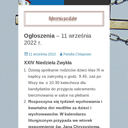
Ogłoszenia
– 11 września
2022 r.
Posted
Author
11 września 2022
Parafia Chłapowo
on
XXIV Niedziela Zwykła
Dzisiaj spotkanie rodziców dzieci klas III w
kaplicy za zakrystią o godz. 9.45, zaś po
Mszy św. o 10.30 katecheza dla
kandydatów do przyjęcia sakramentu
bierzmowania w salce na plebanii.
Rozpoczyna się tydzień wychowania i
kwartalne dni modlitw za dzieci i
wychowawców. W kalendarzu
liturgicznym przypada we wtorek
wspomnienie św. Jana Chryzostoma,