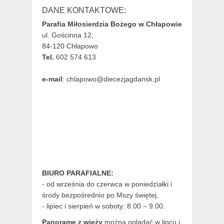
DANE KONTAKTOWE:
Parafia Miłosierdzia Bożego w Chłapowie
ul. Gościnna 12,
84-120 Chłapowo
Tel.
602 574 613
e-mail
: chlapowo@diecezjagdansk.pl
BIURO PARAFIALNE:
- od września do czerwca w poniedziałki i
środy bezpośrednio po Mszy świętej,
- lipiec i sierpień w soboty: 8.00 – 9.00.
Panoramę z wieży
można oglądać w lipcu i