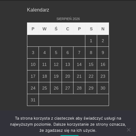
Kalendarz
SIERPIEŃ 2026
P
W
Ś
C
P
S
N
1
2
3
4
5
6
7
8
9
10
11
12
13
14
15
16
17
18
19
20
21
22
23
24
25
26
27
28
29
30
31
« lip
Ta strona korzysta z ciasteczek aby świadczyć usługi na
najwyższym poziomie. Dalsze korzystanie ze strony oznacza,
że zgadzasz się na ich użycie.
Copyright © 2026
Parafia Miłosierdzia Bożego w Chłapowie
.