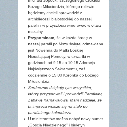
Michała Sopoćki, szczególnego czciciela
Bożego Miłosierdzia, którego relikwie
będziemy chcieli sprowadzić z
archidiecezji białostockiej do naszej
parafii i w przyszłości wmurować w ołtarz
mszalny.
Przypominam
, że w każdą środę w
naszej parafii po Mszy świętej odmawiana
jest Nowenna do Matki Boskiej
Nieustającej Pomocy, w czwartki w
godzinach od 9:15 do 10:15 Adoracja
Najświętszego Sakramentu, zaś
codziennie o 15:00 Koronka do Bożego
Miłosierdzia.
Serdecznie dziękuję tym wszystkim,
którzy przygotowali i prowadzili Parafialną
Zabawę Karnawałową. Mam nadzieję, że
ta impreza wpisze się na stałe do
parafialnego kalendarza.
U ministrantów można nabyć nowy numer
„Gościa Niedzielnego” i biuletyn