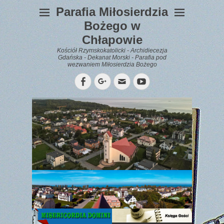
Parafia Miłosierdzia
Bożego w
Chłapowie
Kościół Rzymskokatolicki - Archidiecezja
Gdańska - Dekanat Morski - Parafia pod
wezwaniem Miłosierdzia Bożego
Facebook
Googleplus
Email
YouTube
WYPOCZYNEK
Gazetka
Parafialna