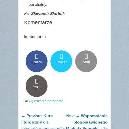
parafialny.
Ks.
Sławomir Skoblik
Komentarze
komentarze
Share
Tweet
Mail
Print
Categories
Ogłoszenia parafialne
Nawigacja
Previous
Next
← Previous
Kurs
Next →
Wspomnienie
wpisu
post:
post:
liturgiczny
dla
błogosławionego
fotografów i operatorów
Michała Sopoćki
– 15