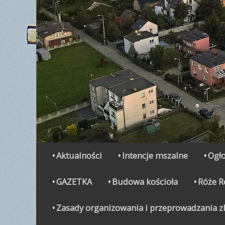
Secondary Menu
Skip
Aktualności
Intencje mszalne
Ogło
to
content
GAZETKA
Budowa kościoła
Róże 
Zasady organizowania i przeprowadzania zbi