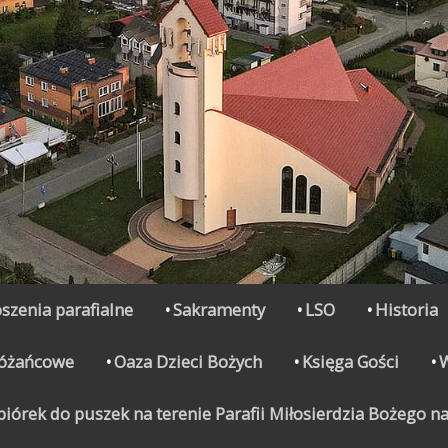
szenia parafialne
Sakramenty
LSO
Historia
Różańcowe
Oaza Dzieci Bożych
Księga Gości
órek do puszek na terenie Parafii Miłosierdzia Bożego na