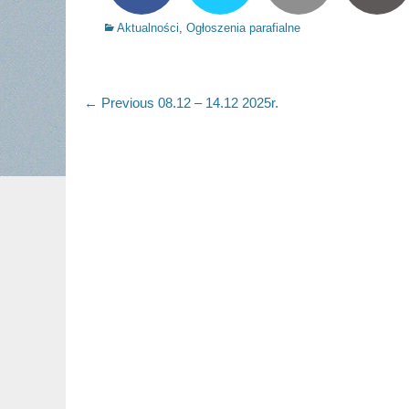
Categories
Aktualności
,
Ogłoszenia parafialne
Nawigacja
Previous
← Previous
08.12 – 14.12 2025r.
post:
wpisu