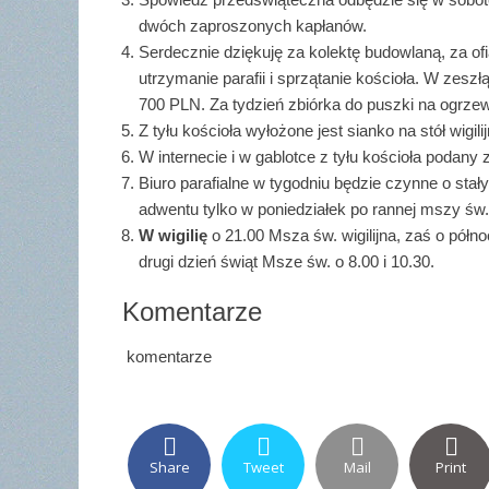
dwóch zaproszonych kapłanów.
Serdecznie dziękuję za kolektę budowlaną, za of
utrzymanie parafii i sprzątanie kościoła. W zesz
700 PLN. Za tydzień zbiórka do puszki na ogrzew
Z tyłu kościoła wyłożone jest sianko na stół wigil
W internecie i w gablotce z tyłu kościoła podany 
Biuro parafialne w tygodniu będzie czynne o sta
adwentu tylko w poniedziałek po rannej mszy św.
W wigilię
o 21.00 Msza św. wigilijna, zaś o półn
drugi dzień świąt Msze św. o 8.00 i 10.30.
Komentarze
komentarze
Share
Tweet
Mail
Print