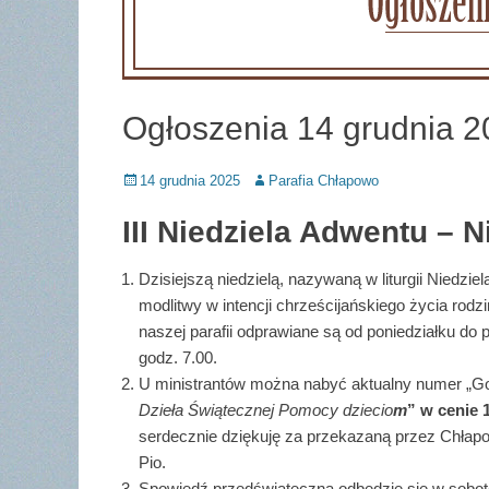
Ogłoszenia 14 grudnia 2
Posted
Author
14 grudnia 2025
Parafia Chłapowo
on
III Niedziela Adwentu – N
Dzisiejszą niedzielą, nazywaną w liturgii Nie­dz
modlitwy w intencji chrześcijańskiego życia rod
naszej parafii odprawiane są od poniedziałku do p
godz. 7.00.
U ministrantów można nabyć aktualny numer „Gośc
Dzieła Świątecznej Pomocy dziecio
m
”
w cenie 1
serdecznie dziękuję za przekazaną przez Chłap
Pio.
Spowiedź przedświąteczna odbędzie się w sobotę