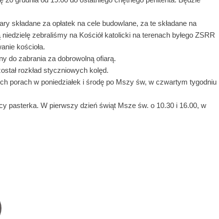
iary składane za opłatek na cele budowlane, za te składane na
łą niedzielę zebraliśmy na Kościół katolicki na terenach byłego ZSRR
anie kościoła.
ijny do zabrania za dobrowolną ofiarą.
został rozkład styczniowych kolęd.
łych porach w poniedziałek i środę po Mszy św, w czwartym tygodniu
ocy pasterka. W pierwszy dzień świąt Msze św. o 10.30 i 16.00, w