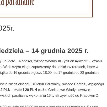
025r.
iedziela – 14 grudnia 2025 r.
ielą Gaudete – Radości, rozpoczynamy III Tydzień Adwentu – czasu
zin. W dalszym ciągu zapraszamy do udziału w roratach, które w
iątku do 16 grudnia o godz. 18.00, od 17 grudnia do 23 grudnia o
ia Niedzielnego”, Biuletyn Parafialny, świece Caritas
„Wigilijnego
2 PLN – małe i 20 PLN-duże.
Caritas we Władysławowie
owskich parafian w wykonaniu 16 tytek żywność do Pracowni O.
 20 grudnia od 19.00 do ostatniego chętnego penitenta. Będzie