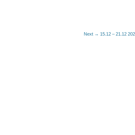
Next
Next →
15.12 – 21.12 202
post: