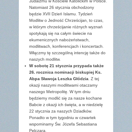
Judaizmu w Kościele Katolickim w Polsce.
Natomiast 26 stycznia obchodzony
będzie XVII Dzień Islamu. Tydzień
Modlitw o Jedność Chrześcijan, to czas,
w którym chrześcijanie różnych wyznań
spotykają się na całym świecie na
ekumenicznych nabożeństwach,
modlitwach, konferencjach i koncertach.
Włączmy tę szczególną intencję także do
naszych modlitw.
W sobotę 21 stycznia przypada także
26. rocznica nominacji biskupiej Ks.
Abpa Sławoja Leszka Głódzia
. Z tej
okazji naszymi modlitwami otaczamy
naszego Metropolitę. W tym dniu
będziemy modlić się za nasze kochane
Babcie z okazji ich święta, a w niedzielę
22 stycznia za naszych Dziadków.
Ponadto w tym tygodniu w czwartek
wspominamy Św. Józefa Sebastiana
Pelczara.