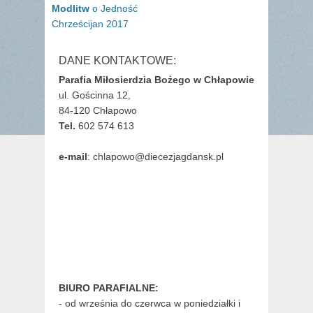
wpisu
post:
post:
Modlitw
o Jedność
Chrześcijan 2017
DANE KONTAKTOWE:
Parafia Miłosierdzia Bożego w Chłapowie
ul. Gościnna 12,
84-120 Chłapowo
Tel.
602 574 613
e-mail
: chlapowo@diecezjagdansk.pl
BIURO PARAFIALNE:
- od września do czerwca w poniedziałki i