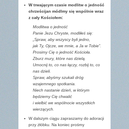
W trwającym czasie modlitw o jedność
chrześcijan módlmy się wspólnie wraz
z cały Kościołem:
Modlitwa o jedność
Panie Jezu Chryste, modliłeś się:
„Spraw, aby wszyscy byli jedno,
jak Ty, Ojcze, we mnie, a Ja w Tobie”.
Prosimy Cię o jedność Kościoła.
Zburz mury, które nas dzielą.
Umocnij to, co nas łączy, rozbij to, co
nas dzieli.
Spraw, abyśmy szukali dróg
wzajemnego spotkania.
Niech nastanie dzień, w którym
będziemy Cię chwalić
i wielbić we wspólnocie wszystkich
wierzących.
W dalszym ciągu zapraszamy do adoracji
przy żłóbku. Na koniec prośmy