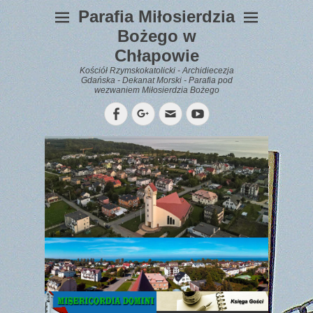
Parafia Miłosierdzia
Bożego w
Chłapowie
Kościół Rzymskokatolicki - Archidiecezja
Gdańska - Dekanat Morski - Parafia pod
wezwaniem Miłosierdzia Bożego
Facebook
Googleplus
Email
YouTube
WYPOCZYNEK
Gazetka
Parafialna