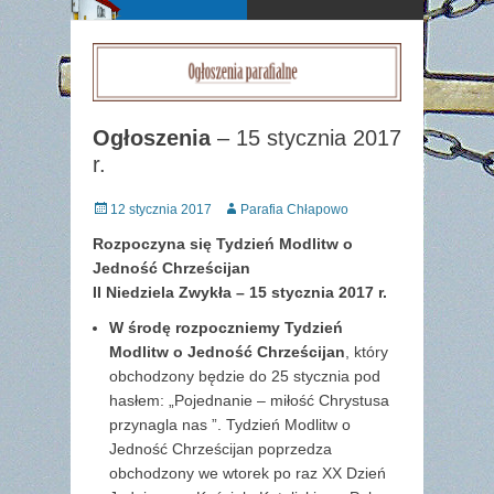
Ogłoszenia
– 15 stycznia 2017
r.
Posted
Author
12 stycznia 2017
Parafia Chłapowo
on
Rozpoczyna się Tydzień Modlitw o
Jedność Chrześcijan
II Niedziela Zwykła – 15 stycznia 2017 r.
W środę rozpoczniemy Tydzień
Modlitw o Jedność Chrześcijan
, który
obchodzony będzie do 25 stycznia pod
hasłem: „Pojednanie – miłość Chrystusa
przynagla nas ”. Tydzień Modlitw o
Jedność Chrześcijan poprzedza
obchodzony we wtorek po raz XX Dzień