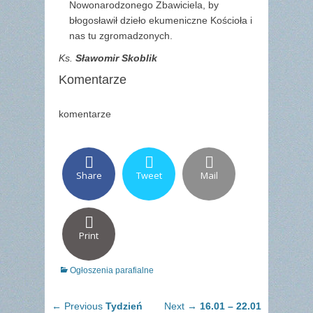
Nowonarodzonego Zbawiciela, by
błogosławił dzieło ekumeniczne Kościoła i
nas tu zgromadzonych.
Ks.
Sławomir Skoblik
Komentarze
komentarze
Share
Tweet
Mail
Print
Categories
Ogłoszenia parafialne
Nawigacja
Previous
Next
← Previous
Tydzień
Next →
16.01 – 22.01