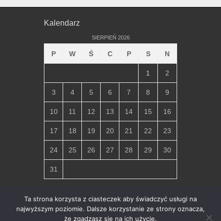
Kalendarz
SIERPIEŃ 2026
P
W
Ś
C
P
S
N
1
2
3
4
5
6
7
8
9
10
11
12
13
14
15
16
17
18
19
20
21
22
23
24
25
26
27
28
29
30
31
« lip
Ta strona korzysta z ciasteczek aby świadczyć usługi na
najwyższym poziomie. Dalsze korzystanie ze strony oznacza,
że zgadzasz się na ich użycie.