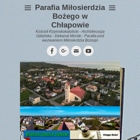
Parafia Miłosierdzia
Bożego w
Chłapowie
Kościół Rzymskokatolicki - Archidiecezja
Gdańska - Dekanat Morski - Parafia pod
wezwaniem Miłosierdzia Bożego
Facebook
Googleplus
Email
YouTube
WYPOCZYNEK
Gazetka
Parafialna