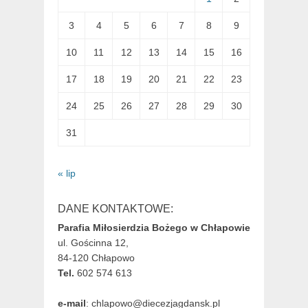
3
4
5
6
7
8
9
10
11
12
13
14
15
16
17
18
19
20
21
22
23
24
25
26
27
28
29
30
31
« lip
DANE KONTAKTOWE:
Parafia Miłosierdzia Bożego w Chłapowie
ul. Gościnna 12,
84-120 Chłapowo
Tel.
602 574 613
e-mail
: chlapowo@diecezjagdansk.pl