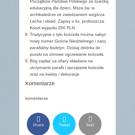
Początków Państwa Polskiego ze ścieżką
edukacyjną dla dzieci, Msza św. w
archikatedrze ze zwiedzaniem wzgórza
Lecha i obiad. Zapisy u ks. proboszcza.
Koszt wyjazdu 250 PLN.
Tradycyjnie z tyłu kościoła można nabyć
nowy numer
Gościa Niedzielnego
i nasz
parafialny biuletyn.
Dzisiaj zbiórka do
puszki na zimowe ogrzewanie kościoła.
Bóg zapłać za ofiary składane na
utrzymanie parafii i sprzątanie kościoła
oraz na kwiaty i dekoracje.
Komentarze
komentarze
Share
Tweet
Mail