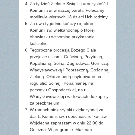
Za tydzień Zielone Swiątki i uroczystość I
Komunii św. w naszej parafii. Polecamy
modlitwie wiernych 18 dzieci i ich rodziny.
Za dwa tygodnie kończy się okres
Komunii św. wielkanocnej, o której
obowiązku wspomina przykazanie
kościelne.
Tegoroczna procesja Bożego Ciała
przejdzie ulicami: Gościnną, Przytulną,
Kopalnianą, Solną, Zagrodową, Górniczą,
Władysławowską i Poprzeczną, Gościnną,
Zieloną. Ołtarze będą usytuowane na
rogu ulic: Solnej i Kopalnianej, na
początku Gospodarskiej, na ul.
Władysławowskiej i w drzwiach do kaplicy
za prezbiterium.
W ramach pielgrzymki dziękczynnej za
dar 1. Komunii św. i obecność relikwii św.
Wojciecha zapraszam w dniu 22.06 do
Gniezna. W programie: Muzeum