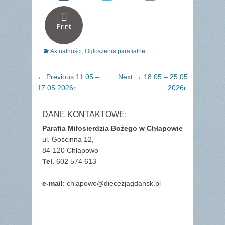
Print
Categories
Aktualności
,
Ogłoszenia parafialne
Nawigacja
Previous
Next
← Previous
11.05 –
Next →
18.05 – 25.05
wpisu
post:
post:
17.05 2026r.
2026r.
DANE KONTAKTOWE:
Parafia Miłosierdzia Bożego w Chłapowie
ul. Gościnna 12,
84-120 Chłapowo
Tel.
602 574 613
e-mail
: chlapowo@diecezjagdansk.pl