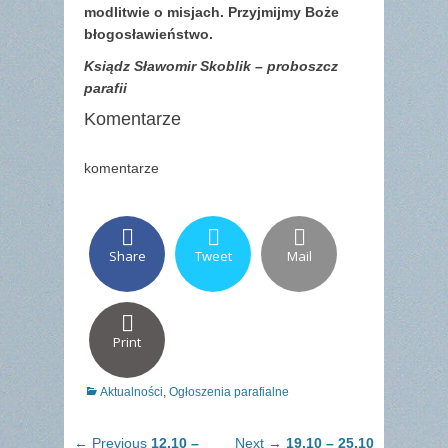
modlitwie o misjach. Przyjmijmy Boże
błogosławieństwo.
Ksiądz Sławomir Skoblik – proboszcz
parafii
Komentarze
komentarze
Share
Tweet
Mail
Print
Categories
Aktualności
,
Ogłoszenia parafialne
Nawigacja
Previous
Next
← Previous
12.10 –
Next →
19.10 – 25.10