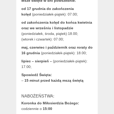
Msze święte w dni powszednie:
od 17 grudnia
do zakończenia
kolęd
(poniedziałek-piątek): 07.00;
od zakończenia kolęd do końca kwietnia
oraz we wrześniu i listopadzie
(
poniedziałek, środa, piątek):18.00;
(wtorek i czwartek): 07.00;
maj,
czerwiec i październik oraz roraty do
16 grudnia
(poniedziałek-piątek): 18.00;
lipiec – sierpień –
(poniedziałek-piątek):
17.00;
Spowiedź Święta:
–
15 minut przed każdą mszą świętą
NABOŻEŃSTWA:
Koronka do Miłosierdzia Bożego:
codziennie o
15:00