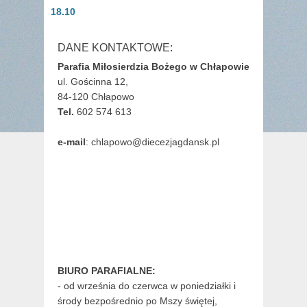
wpisu
post:
post:
18.10
DANE KONTAKTOWE:
Parafia Miłosierdzia Bożego w Chłapowie
ul. Gościnna 12,
84-120 Chłapowo
Tel.
602 574 613
e-mail
: chlapowo@diecezjagdansk.pl
BIURO PARAFIALNE:
- od września do czerwca w poniedziałki i
środy bezpośrednio po Mszy świętej,