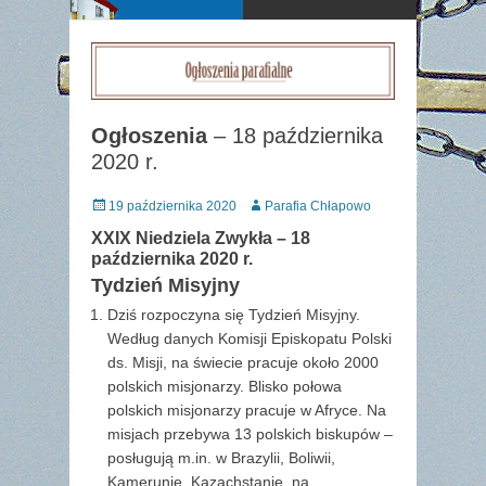
Ogłoszenia
– 18 października
2020 r.
Posted
Author
19 października 2020
Parafia Chłapowo
on
XXIX Niedziela Zwykła – 18
października 2020 r.
Tydzień Misyjny
Dziś rozpoczyna się Tydzień Misyjny.
Według danych Komisji Episkopatu Polski
ds. Misji, na świecie pracuje około 2000
polskich misjonarzy. Blisko połowa
polskich misjonarzy pracuje w Afryce. Na
misjach przebywa 13 polskich biskupów –
posługują m.in. w Brazylii, Boliwii,
Kamerunie, Kazachstanie, na