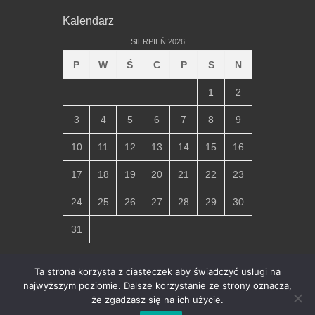
Kalendarz
SIERPIEŃ 2026
P
W
Ś
C
P
S
N
1
2
3
4
5
6
7
8
9
10
11
12
13
14
15
16
17
18
19
20
21
22
23
24
25
26
27
28
29
30
31
« lip
Ta strona korzysta z ciasteczek aby świadczyć usługi na
najwyższym poziomie. Dalsze korzystanie ze strony oznacza,
że zgadzasz się na ich użycie.
Copyright © 2026
Parafia Miłosierdzia Bożego w Chłapowie
.