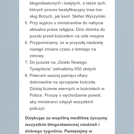
błogosławionych i świętych, a także tych,
których proces beatyfikacyjny trwa tzw.
sług Bożych, jak kard. Stefan Wyszyński.
Przy wyjściu u ministrantów do nabycia
aktualna prasa religijna. Dziś zbiórka do
puszki przed kościołem na cele misyjne.
Przypominamy, że w przyszłą niedzielę
nastąpi zmiana czasu z letniego na
zimowy.
Do puszek na „Dzieło Nowego
Tysiąclecia” zebraliśmy 650 złotych.
Polecam waszej pamięci ofiary
dobrowolne na sprzątanie kościoła.
Dzisiaj liczenie wiernych w kościołach w
Polsce. Proszę o wychodzenie powoli,
aby ministranci zdążyli wszystkich
policzyć.
Dziękując za wspólną modlitwę życzymy
wszystkim błogosławionej
niedzieli i
dobrego tygodnia. Pamiętajmy w