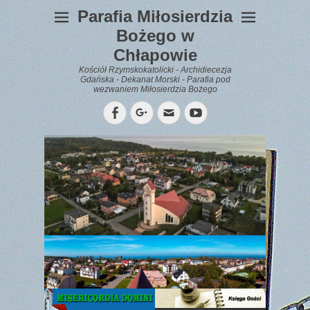
Parafia Miłosierdzia
Bożego w
Chłapowie
Kościół Rzymskokatolicki - Archidiecezja
Gdańska - Dekanat Morski - Parafia pod
wezwaniem Miłosierdzia Bożego
Facebook
Googleplus
Email
YouTube
WYPOCZYNEK
Gazetka
Parafialna