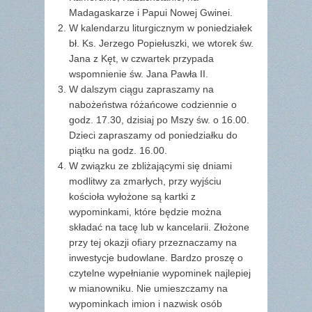
Madagaskarze i Papui Nowej Gwinei.
W kalendarzu liturgicznym w poniedziałek
bł. Ks. Jerzego Popiełuszki, we wtorek św.
Jana z Kęt, w czwartek przypada
wspomnienie św. Jana Pawła II.
W dalszym ciągu zapraszamy na
nabożeństwa różańcowe codziennie o
godz. 17.30, dzisiaj po Mszy św. o 16.00.
Dzieci zapraszamy od poniedziałku do
piątku na godz. 16.00.
W związku ze zbliżającymi się dniami
modlitwy za zmarłych, przy wyjściu
kościoła wyłożone są kartki z
wypominkami, które będzie można
składać na tacę lub w kancelarii. Złożone
przy tej okazji ofiary przeznaczamy na
inwestycje budowlane. Bardzo proszę o
czytelne wypełnianie wypominek najlepiej
w mianowniku. Nie umieszczamy na
wypominkach imion i nazwisk osób