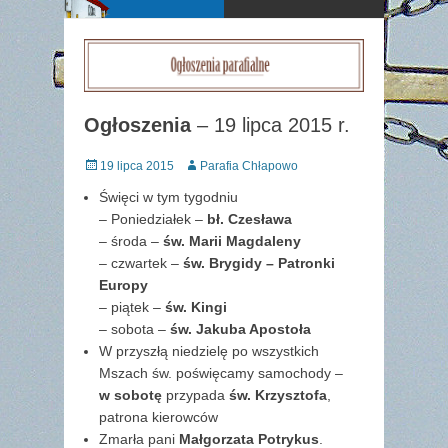
Ogłoszenia
– 19 lipca 2015 r.
Posted
Author
19 lipca 2015
Parafia Chłapowo
on
Święci w tym tygodniu
– Poniedziałek –
bł. Czesława
– środa –
św. Marii Magdaleny
– czwartek –
św. Brygidy – Patronki
Europy
– piątek –
św. Kingi
– sobota –
św. Jakuba Apostoła
W przyszłą niedzielę po wszystkich
Mszach św. poświęcamy samochody –
w sobotę
przypada
św. Krzysztofa
,
patrona kierowców
Zmarła pani
Małgorzata Potrykus
.