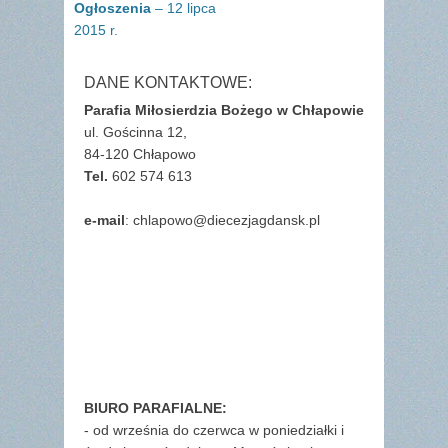
wpisu
post:
post:
Ogłoszenia
– 12 lipca
2015 r.
DANE KONTAKTOWE:
Parafia Miłosierdzia Bożego w Chłapowie
ul. Gościnna 12,
84-120 Chłapowo
Tel.
602 574 613
e-mail
: chlapowo@diecezjagdansk.pl
BIURO PARAFIALNE:
- od września do czerwca w poniedziałki i