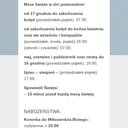
Msze święte w dni powszednie:
od 17 grudnia
do zakończenia
kolęd
(poniedziałek-piątek): 07.00;
od zakończenia kolęd do końca kwietnia
oraz we wrześniu i listopadzie
(
poniedziałek, środa, piątek):18.00;
(wtorek i czwartek): 07.00;
maj,
czerwiec i październik oraz roraty do
16 grudnia
(poniedziałek-piątek): 18.00;
lipiec – sierpień –
(poniedziałek-piątek):
17.00;
Spowiedź Święta:
–
15 minut przed każdą mszą świętą
NABOŻEŃSTWA:
Koronka do Miłosierdzia Bożego:
codziennie o
15:00