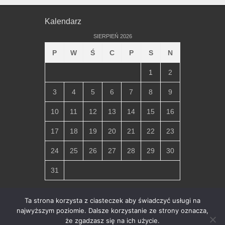
Kalendarz
SIERPIEŃ 2026
P
W
Ś
C
P
S
N
1
2
3
4
5
6
7
8
9
10
11
12
13
14
15
16
17
18
19
20
21
22
23
24
25
26
27
28
29
30
31
« lip
Ta strona korzysta z ciasteczek aby świadczyć usługi na
najwyższym poziomie. Dalsze korzystanie ze strony oznacza,
że zgadzasz się na ich użycie.
Copyright © 2026
Parafia Miłosierdzia Bożego w Chłapowie
.