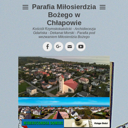
Parafia Miłosierdzia
Bożego w
Chłapowie
Kościół Rzymskokatolicki - Archidiecezja
Gdańska - Dekanat Morski - Parafia pod
wezwaniem Miłosierdzia Bożego
Facebook
Googleplus
Email
YouTube
WYPOCZYNEK
Gazetka
Parafialna