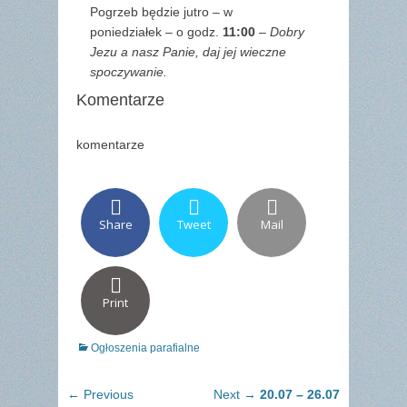
Pogrzeb będzie jutro – w
poniedziałek – o godz.
11:00
–
Dobry
Jezu a nasz Panie, daj jej wieczne
spoczywanie.
Komentarze
komentarze
Share
Tweet
Mail
Print
Categories
Ogłoszenia parafialne
Nawigacja
Previous
Next
← Previous
Next →
20.07 – 26.07