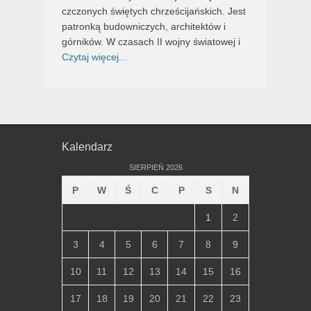
czczonych świętych chrześcijańskich. Jest
patronką budowniczych, architektów i
górników. W czasach II wojny światowej i
Czytaj więcej...
Kalendarz
SIERPIEŃ 2026
P
W
Ś
C
P
S
N
1
2
3
4
5
6
7
8
9
10
11
12
13
14
15
16
17
18
19
20
21
22
23