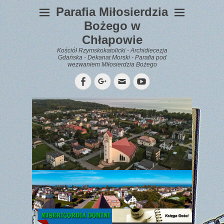
Parafia Miłosierdzia
Bożego w
Chłapowie
Kościół Rzymskokatolicki - Archidiecezja
Gdańska - Dekanat Morski - Parafia pod
wezwaniem Miłosierdzia Bożego
Facebook
Googleplus
Email
YouTube
WYPOCZYNEK
Gazetka
Parafialna