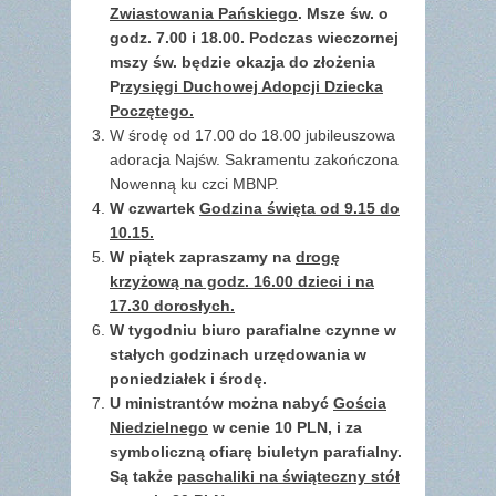
Zwiastowania Pańskiego
. Msze św. o
godz. 7.00 i 18.00. Podczas wieczornej
mszy św. będzie okazja do złożenia
P
rzysięgi Duchowej Adopcji Dziecka
Poczętego.
W środę od 17.00 do 18.00 jubileuszowa
adoracja Najśw. Sakramentu zakończona
Nowenną ku czci MBNP.
W czwartek
Godzina święta od 9.15 do
10.15.
W piątek zapraszamy na
drogę
krzyżową na godz. 16.00 dzieci i na
17.30 dorosłych.
W tygodniu biuro parafialne czynne w
stałych godzinach urzędowania w
poniedziałek i środę.
U ministrantów można nabyć
Gościa
Niedzielnego
w cenie 10 PLN, i za
symboliczną ofiarę biuletyn parafialny.
Są także
paschaliki na świąteczny stół