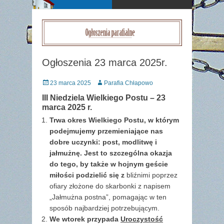
Ogłoszenia 23 marca 2025r.
Posted
Author
23 marca 2025
Parafia Chłapowo
on
III Niedziela Wielkiego Postu – 23
marca 2025 r.
Trwa okres Wielkiego Postu, w którym
podejmujemy przemieniające nas
dobre uczynki: post, modlitwę i
jałmużnę. Jest to szczególna okazja
do tego, by także w hojnym geście
miłości podzielić się z
bliźnimi poprzez
ofiary złożone do skarbonki z napisem
„Jałmużna postna”, pomagając w ten
sposób najbardziej potrzebującym.
We wtorek przypada
Uroczystość