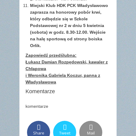
Miejski Klub HDK PCK Władysławowo
zaprasza na honorowy pobór krwi,
który odbędzie się w Szkole
Podstawowej nr 2 w dniu 5 kwietnia
(sobota) w godz. 8.30-12.00. Wejście
na halę sportową od strony boiska
Orlik.
Zapowiedź przedślubna:
Łukasz Damian Rozpędowski, kawaler z
Chłapowa
i Weronika Gabriela Koczur, panna z
Władysławowa
Komentarze
komentarze
Share
Tweet
Mail