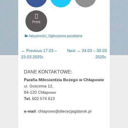
Print
Categories
Aktualności
,
Ogłoszenia parafialne
Nawigacja
Previous
Next
← Previous
17.03 –
Next →
24.03 – 30.03
wpisu
post:
post:
23.03 2025r.
2025r.
DANE KONTAKTOWE:
Parafia Miłosierdzia Bożego w Chłapowie
ul. Gościnna 12,
84-120 Chłapowo
Tel.
602 574 613
e-mail
: chlapowo@diecezjagdansk.pl