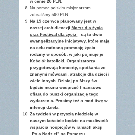
w cenie 20 PLN.
Na pomoc polskim misjonarzom
zebraliśmy 590 PLN
Na 15 czerwca planowany jest w
naszej archidiecezji
Marsz dla życia
oraz Festiwal dla życia
– są to dwie
ewangelizacyjne inicjatywy, które mają
na celu radosną promocję życia i
rodziny w sposób, w jaki pojmuje je
Kościół katolicki. Organizatorzy
przygotowują koncerty, spotkania ze
znanymi mówcami, atrakcje dla dzieci i
wiele innych. Dzisiaj po Mszy św.
będzie można wesprzeć finansowo
ofiarą do puszki organizację tego
wydarzenia. Prosimy też o modlitwę w
intencji dzieła.
Za tydzień w przyszłą niedzielę w
naszym kościele będzie na możliwość
wsparcia hospicjów w ramach akcji
„Pola Nadziei” na Pomorzu.