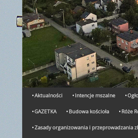
Secondary Menu
Skip
Aktualności
Intencje mszalne
Ogło
to
content
GAZETKA
Budowa kościoła
Róże 
Zasady organizowania i przeprowadzania zbi