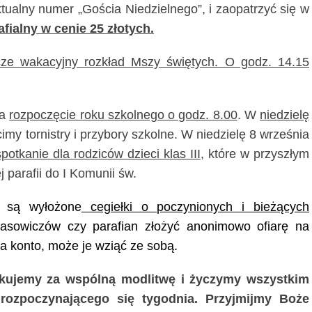
tualny numer „Gościa Niedzielnego”, i zaopatrzyć się w
fialny w cenie 25 złotych.
cze wakacyjny rozkład Mszy świętych. O godz. 14.15
na
rozpoczęcie roku szkolnego o godz. 8.00
. W
niedzielę
my tornistry i przybory szkolne. W niedzielę 8 września
spotkanie dla rodziców dzieci klas III
, które w przyszłym
parafii do I Komunii św.
a są wyłożone
cegiełki o poczynionych i bieżących
asowiczów czy parafian złożyć anonimowo ofiarę na
na konto, może je wziąć ze sobą
.
ękujemy za wspólną modlitwę i życzymy wszystkim
ozpoczynającego się tygodnia. Przyjmijmy Boże