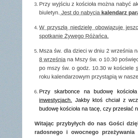
P
rzy wyjściu z kościoła można nabyć ak
biuletyn.
Jest do nabycia
kalendarz para
W przyszłą niedzielę obowiązuje jesz
spotkanie Żywego Różańca.
Msza św. dla dzieci w dniu 2 września 
8 września
na Mszy św. o 10.30 poświęci
po mszy św. o godz. 10.30 w kościele
roku kalendarzowym przystąpią w naszej 
Przy skarbonce na budowę kościoł
inwestycjach.
Jakby ktoś chciał z wcz
budowę kościoła na tacę, czy przesłać 
Witając przybyłych do nas Gości dzi
radosnego i owocnego przeżywania r