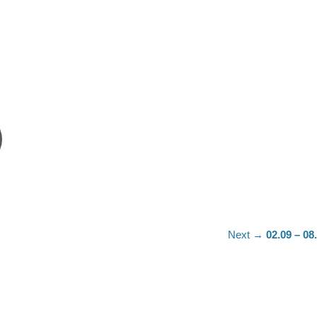
Next
Next →
02.09 – 08
post: