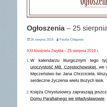
Ogłoszenia
– 25 sierpnia
Posted
Author
26 sierpnia 2019
Parafia Chłapowo
on
XXI Niedziela Zwykła – 25 sierpnia 2019 r.
W kalendarzu liturgicznym tego t
uroczystość MB. Częstochowskiej,
we 
Męczeństwo św. Jana Chrzciciela. Wszy
serdeczne życzenia wielu Bożych łask.
Księża Chrystusowcy zapraszają jeszcz
Domu Parafialnego we Władysławowie
.