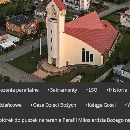
szenia parafialne
Sakramenty
LSO
Historia
Różańcowe
Oaza Dzieci Bożych
Księga Gości
órek do puszek na terenie Parafii Miłosierdzia Bożego na