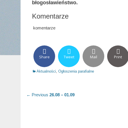
błogosławieństwo.
Komentarze
komentarze
Share
Tweet
Mail
Print
Categories
Aktualności
,
Ogłoszenia parafialne
Nawigacja
Previous
← Previous
26.08 – 01.09
post:
wpisu