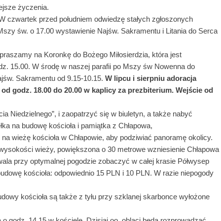
ejsze życzenia.
 W czwartek przed południem odwiedzę stałych zgłoszonych
Mszy św. o 17.00 wystawienie Najśw. Sakramentu i Litania do Serca
praszamy na Koronkę do Bożego Miłosierdzia, która jest
dz. 15.00. W środę w naszej parafii po Mszy św Nowenna do
jśw. Sakramentu od 9.15-10.15.
W lipcu i sierpniu adoracja
d godz. 18.00 do 20.00 w kaplicy za prezbiterium. Wejście od
 Niedzielnego”, i zaopatrzyć się w biuletyn, a także nabyć
ełka na budowę kościoła i pamiątka z Chłapowa,
ć na wieżę kościoła w Chłapowie, aby podziwiać panoramę okolicy.
wysokości wieży, powiększona o 30 metrowe wzniesienie Chłapowa
ala przy optymalnej pogodzie zobaczyć w całej krasie Półwysep
a budowę kościoła: odpowiednio 15 PLN i 10 PLN. W razie niepogody
budowy kościoła są także z tyłu przy szklanej skarbonce wyłożone
o godz. 14.15 w kościele. Dzisiaj oo. oblaci będą rozprowadzać