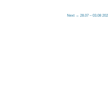
Next
Next →
28.07 – 03.08 202
post: