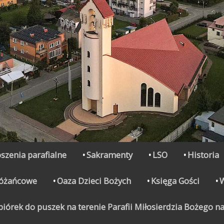
szenia parafialne
Sakramenty
LSO
Historia
Różańcowe
Oaza Dzieci Bożych
Księga Gości
órek do puszek na terenie Parafii Miłosierdzia Bożego na