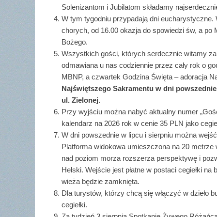
Solenizantom i Jubilatom składamy najserdeczni
W tym tygodniu przypadają dni eucharystyczne.
chorych, od 16.00 okazja do spowiedzi św, a po 
Bożego.
Wszystkich gości, których serdecznie witamy za
odmawiana u nas codziennie przez cały rok o go
MBNP, a czwartek Godzina Święta – adoracja Na
Najświętszego Sakramentu w dni powszednie o
ul. Zielonej.
Przy wyjściu można nabyć aktualny numer „Gościa
kalendarz na 2026 rok w cenie 35 PLN jako cegi
W dni powszednie w lipcu i sierpniu można wejś
Platforma widokowa umieszczona na 20 metrze 
nad poziom morza rozszerza perspektywę i pozw
Helski. Wejście jest płatne w postaci cegiełki n
wieża będzie zamknięta.
Dla turystów, którzy chcą się włączyć w dzieło 
cegiełki.
Za tydzień 3 sierpnia Spotkanie Żywego Różańca 