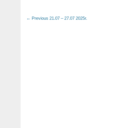
Nawigacja
Previous
← Previous
21.07 – 27.07 2025r.
post:
wpisu