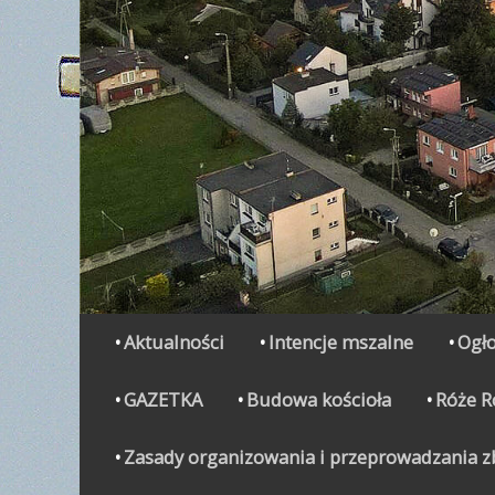
Secondary Menu
Skip
Aktualności
Intencje mszalne
Ogło
to
content
GAZETKA
Budowa kościoła
Róże 
Zasady organizowania i przeprowadzania zbi