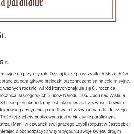
r.
5 r.
 misyjne na przyszły rok. Dzisiaj także po wszystkich Mszach św.
ebrane za pamiątkowe breloczki przeznaczone są na cele misyjne.
c ważnych rocznic, wśród których znajduje się 8`. rocznica
rocznica Jasnogórskich Ślubów Narodu, 105. Cudu nad Wisłą, a
984 r. sierpień obchodzony jest jako miesiąc trzeźwości, bowiem
dejmowaną abstynencją i modlitwą o trzeźwość narodu, do czego
Treść tej zachęty publikowana jest w biuletynie parafialnym.
za i Marii, w czwartek św. Ignacego Loyoli (odpust w Jastrzębiej
amiętając o obchodzących w tym tygodniu swoje święta, drogim