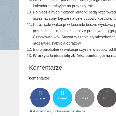
kalendarze misyjne na przyszły rok.
Po niedzielnych mszach lektorki będą rozprowa
przeznaczony będzie na cele budowy kościoła. C
Przez całe wakacje w kościele będzie wystawa 
przez dzieci i młodzież, a także przez wąską g
Członkowie w/w Stowarzyszenia są mieszkańcami
możliwość nabycia obrazów.
Biuro parafialne w wakacje czynne w soboty od 8
W przyszła niedzielę zbiórka comiesięczna n
Komentarze
komentarze
Share
Tweet
Mail
Print
Categories
Aktualności
,
Ogłoszenia parafialne