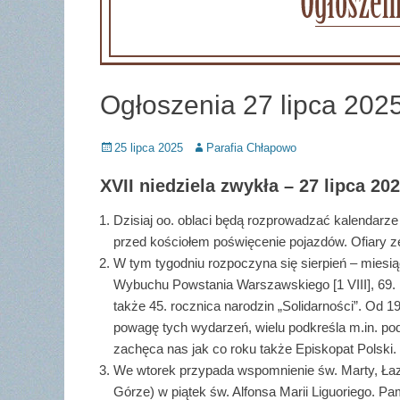
Ogłoszenia 27 lipca 2025
Posted
Author
25 lipca 2025
Parafia Chłapowo
on
XVII niedziela zwykła – 27 lipca 202
Dzisiaj oo. oblaci będą rozprowadzać kalendarze
przed kościołem poświęcenie pojazdów. Ofiary z
W tym tygodniu rozpoczyna się sierpień – miesią
Wybuchu Powstania Warszawskiego [1 VIII], 69. 
także 45. rocznica narodzin „Solidarności”. Od 1
powagę tych wydarzeń, wielu podkreśla m.in. po
zachęca nas jak co roku także Episkopat Polski. 
We wtorek przypada wspomnienie św. Marty, Łazar
Górze) w piątek św. Alfonsa Marii Liguoriego. P