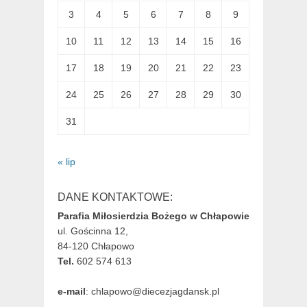
3
4
5
6
7
8
9
10
11
12
13
14
15
16
17
18
19
20
21
22
23
24
25
26
27
28
29
30
31
« lip
DANE KONTAKTOWE:
Parafia Miłosierdzia Bożego w Chłapowie
ul. Gościnna 12,
84-120 Chłapowo
Tel.
602 574 613
e-mail
: chlapowo@diecezjagdansk.pl