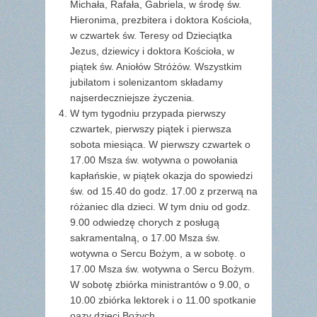
Michała, Rafała, Gabriela, w środę św.
Hieronima, prezbitera i doktora Kościoła,
w czwartek św. Teresy od Dzieciątka
Jezus, dziewicy i doktora Kościoła, w
piątek św. Aniołów Stróżów. Wszystkim
jubilatom i solenizantom składamy
najserdeczniejsze życzenia.
W tym tygodniu przypada pierwszy
czwartek, pierwszy piątek i pierwsza
sobota miesiąca. W pierwszy czwartek o
17.00 Msza św. wotywna o powołania
kapłańskie, w piątek okazja do spowiedzi
św. od 15.40 do godz. 17.00 z przerwą na
różaniec dla dzieci. W tym dniu od godz.
9.00 odwiedzę chorych z posługą
sakramentalną, o 17.00 Msza św.
wotywna o Sercu Bożym, a w sobotę. o
17.00 Msza św. wotywna o Sercu Bożym.
W sobotę zbiórka ministrantów o 9.00, o
10.00 zbiórka lektorek i o 11.00 spotkanie
oazy dzieci Bożych.