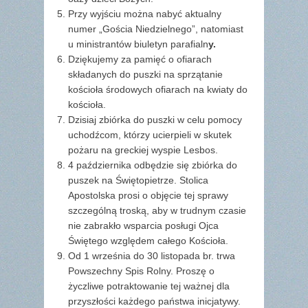
Przy wyjściu można nabyć aktualny
numer „Gościa Niedzielnego”, natomiast
u ministrantów biuletyn parafialn
y.
Dziękujemy za pamięć o ofiarach
składanych do puszki na sprzątanie
kościoła środowych ofiarach na kwiaty do
kościoła.
Dzisiaj zbiórka do puszki w celu pomocy
uchodźcom, którzy ucierpieli w skutek
pożaru na greckiej wyspie Lesbos.
4 października odbędzie się zbiórka do
puszek na Świętopietrze. Stolica
Apostolska prosi o objęcie tej sprawy
szczególną troską, aby w trudnym czasie
nie zabrakło wsparcia posługi Ojca
Świętego względem całego Kościoła.
Od 1 września do 30 listopada br. trwa
Powszechny Spis Rolny. Proszę o
życzliwe potraktowanie tej ważnej dla
przyszłości każdego państwa inicjatywy.