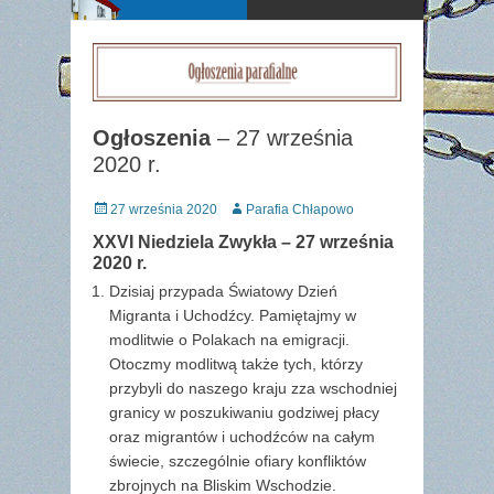
Ogłoszenia
– 27 września
2020 r.
Posted
Author
27 września 2020
Parafia Chłapowo
on
XXVI Niedziela Zwykła – 27 września
2020 r.
Dzisiaj przypada Światowy Dzień
Migranta i Uchodźcy. Pamiętajmy w
modlitwie o Polakach na emigracji.
Otoczmy modlitwą także tych, którzy
przybyli do naszego kraju zza wschodniej
granicy w poszukiwaniu godziwej płacy
oraz migrantów i uchodźców na całym
świecie, szczególnie ofiary konfliktów
zbrojnych na Bliskim Wschodzie.