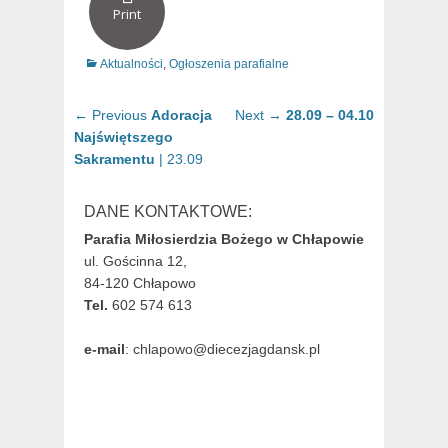
Print
Categories
Aktualności
,
Ogłoszenia parafialne
Nawigacja
Previous
Next
← Previous
Adoracja
Next →
28.09 – 04.10
wpisu
post:
post:
Najświętszego
Sakramentu
| 23.09
DANE KONTAKTOWE:
Parafia Miłosierdzia Bożego w Chłapowie
ul. Gościnna 12,
84-120 Chłapowo
Tel.
602 574 613
e-mail
: chlapowo@diecezjagdansk.pl