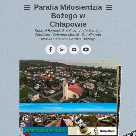
Parafia Miłosierdzia
Bożego w
Chłapowie
Kościół Rzymskokatolicki - Archidiecezja
Gdańska - Dekanat Morski - Parafia pod
wezwaniem Miłosierdzia Bożego
Facebook
Googleplus
Email
YouTube
WYPOCZYNEK
Gazetka
Parafialna