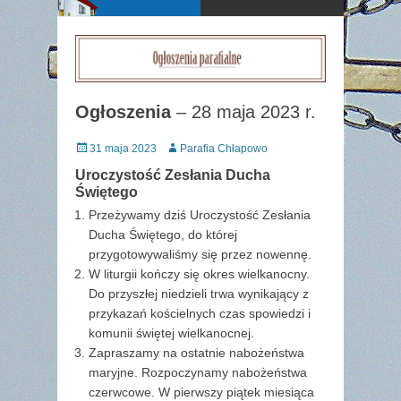
Ogłoszenia
– 28 maja 2023 r.
Posted
Author
31 maja 2023
Parafia Chłapowo
on
Uroczystość Zesłania Ducha
Świętego
Przeżywamy dziś Uroczystość Zesłania
Ducha Świętego, do której
przygotowywaliśmy się przez nowennę.
W liturgii kończy się okres wielkanocny.
Do przyszłej niedzieli trwa wynikający z
przykazań kościelnych czas spowiedzi i
komunii świętej wielkanocnej.
Zapraszamy na ostatnie nabożeństwa
maryjne. Rozpoczynamy nabożeństwa
czerwcowe. W pierwszy piątek miesiąca