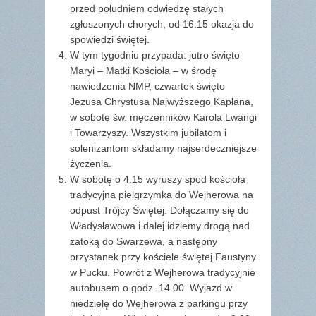
przed południem odwiedzę stałych
zgłoszonych chorych, od 16.15 okazja do
spowiedzi świętej.
W tym tygodniu przypada: jutro święto
Maryi – Matki Kościoła – w środę
nawiedzenia NMP, czwartek święto
Jezusa Chrystusa Najwyższego Kapłana,
w sobotę św. męczenników Karola Lwangi
i Towarzyszy. Wszystkim jubilatom i
solenizantom składamy najserdeczniejsze
życzenia.
W sobotę o 4.15 wyruszy spod kościoła
tradycyjna pielgrzymka do Wejherowa na
odpust Trójcy Świętej. Dołączamy się do
Władysławowa i dalej idziemy drogą nad
zatoką do Swarzewa, a następny
przystanek przy kościele świętej Faustyny
w Pucku. Powrót z Wejherowa tradycyjnie
autobusem o godz. 14.00. Wyjazd w
niedzielę do Wejherowa z parkingu przy