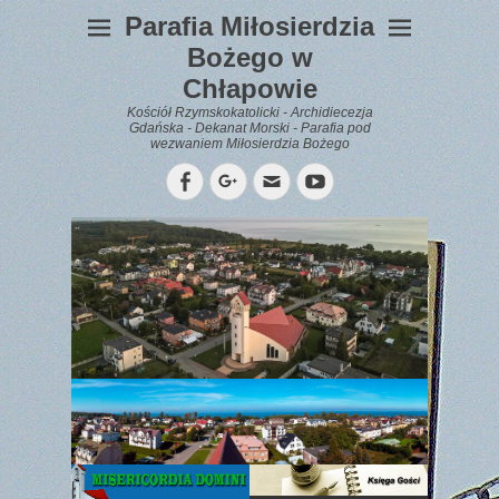
Parafia Miłosierdzia
Bożego w
Chłapowie
Kościół Rzymskokatolicki - Archidiecezja
Gdańska - Dekanat Morski - Parafia pod
wezwaniem Miłosierdzia Bożego
Facebook
Googleplus
Email
YouTube
WYPOCZYNEK
Gazetka
Parafialna