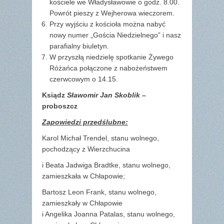
kościele we Władysławowie o godz. 8.00.
Powrót pieszy z Wejherowa wieczorem.
Przy wyjściu z kościoła można nabyć
nowy numer „Gościa Niedzielnego” i nasz
parafialny biuletyn.
W przyszłą niedzielę spotkanie Żywego
Różańca połączone z nabożeństwem
czerwcowym o 14.15.
Ksiądz
Sławomir Jan Skoblik
–
proboszcz
Zapowiedzi przedślubne:
Karol Michał Trendel, stanu wolnego,
pochodzący z Wierzchucina
i Beata Jadwiga Bradtke, stanu wolnego,
zamieszkała w Chłapowie;
Bartosz Leon Frank, stanu wolnego,
zamieszkały w Chłapowie
i Angelika Joanna Patalas, stanu wolnego,