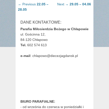
Nawigacja
Previous
Next
← Previous
22.05 –
Next →
29.05 – 04.06
wpisu
post:
post:
28.05
DANE KONTAKTOWE:
Parafia Miłosierdzia Bożego w Chłapowie
ul. Gościnna 12,
84-120 Chłapowo
Tel.
602 574 613
e-mail
: chlapowo@diecezjagdansk.pl
BIURO PARAFIALNE:
- od września do czerwca w poniedziałki i