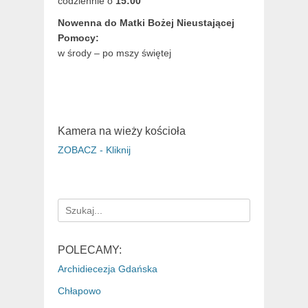
codziennie o
15:00
Nowenna do Matki Bożej Nieustającej
Pomocy:
w środy – po mszy świętej
Kamera na wieży kościoła
ZOBACZ - Kliknij
Search
for:
POLECAMY:
Archidiecezja Gdańska
Chłapowo