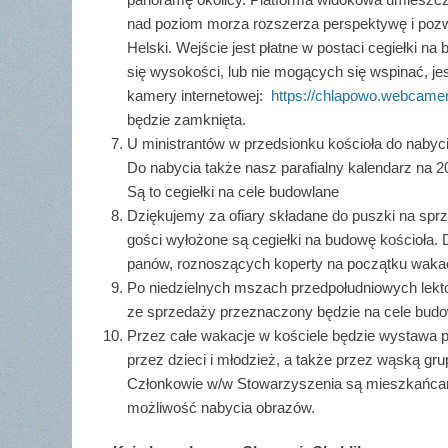
nad poziom morza rozszerza perspektywę i pozw
Helski. Wejście jest płatne w postaci cegiełki na
się wysokości, lub nie mogących się wspinać, je
kamery internetowej:
https://chlapowo.webcamer
będzie zamknięta.
U ministrantów w przedsionku kościoła do nabyc
Do nabycia także nasz parafialny kalendarz na 20
Są to cegiełki na cele budowlane
Dziękujemy za ofiary składane do puszki na spr
gości wyłożone są cegiełki na budowę kościoła.
panów, roznoszących koperty na początku wakac
Po niedzielnych mszach przedpołudniowych lekt
ze sprzedaży przeznaczony będzie na cele budow
Przez całe wakacje w kościele będzie wystawa 
przez dzieci i młodzież, a także przez wąską g
Członkowie w/w Stowarzyszenia są mieszkańcami
możliwość nabycia obrazów.