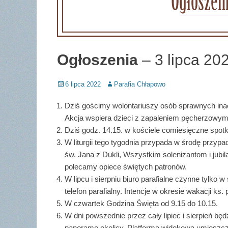
Ogłoszenia
– 3 lipca 202
Posted
Author
6 lipca 2022
Parafia Chłapowo
on
Dziś gościmy wolontariuszy osób sprawnych inac
Akcja wspiera dzieci z zapaleniem pęcherzowym
Dziś godz. 14.15. w kościele comiesięczne spo
W liturgii tego tygodnia przypada w środę przy
św. Jana z Dukli, Wszystkim solenizantom i jubi
polecamy opiece świętych patronów.
W lipcu i sierpniu biuro parafialne czynne tylko
telefon parafialny. Intencje w okresie wakacji ks.
W czwartek Godzina Święta od 9.15 do 10.15.
W dni powszednie przez cały lipiec i sierpień b
panoramę okolicy. Platforma widokowa umieszc