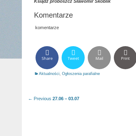
Ksiądz proboszcz Sławomir Skoblik
Komentarze
komentarze
Share
Tweet
Mail
Print
Categories
Aktualności
,
Ogłoszenia parafialne
Nawigacja
Previous
← Previous
27.06 – 03.07
post:
wpisu