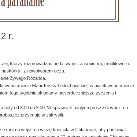
2 r.
zej, którzy rozprowadzać będą swoje czasopisma, modlitewniki.
 naskórka i z nowotworem oczu.
tkanie Żywego Różańca.
pada wspomnienie Marii Teresy Ledóchowskiej, w piątek wspomnienie
latom tego tygodnia składamy najserdeczniejsze życzenia i
 w soboty od 8.00 do 9.00. W sprawach nagłych proszę dzwonić na
 proboszcz przyjmuje w zakrystii.
ędzie można wejść na wieżę kościoła w Chłapowie, aby podziwiać
zona na wieży, powiększona o 30 metrowe wzniesienie Chłapowa