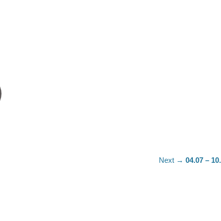
Next
Next →
04.07 – 10
post: