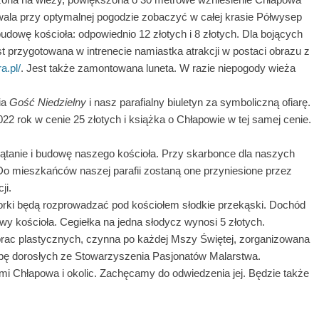
ala przy optymalnej pogodzie zobaczyć w całej krasie Półwysep
 budowę kościoła: odpowiednio 12 złotych i 8 złotych. Dla bojących
st przygotowana w intrenecie namiastka atrakcji w postaci obrazu z
a.pl/
. Jest także zamontowana luneta. W razie niepogody wieża
ia
Gość Niedzielny
i nasz parafialny biuletyn za symboliczną ofiarę.
22 rok w cenie 25 złotych i książka o Chłapowie w tej samej cenie.
zątanie i budowę naszego kościoła. Przy skarbonce dla naszych
 Do mieszkańców naszej parafii zostaną one przyniesione przez
ji.
orki będą rozprowadzać pod kościołem słodkie przekąski. Dochód
y kościoła. Cegiełka na jedna słodycz wynosi 5 złotych.
prac plastycznych, czynna po każdej Mszy Świętej, zorganizowana
rupę dorosłych ze Stowarzyszenia Pasjonatów Malarstwa.
 Chłapowa i okolic. Zachęcamy do odwiedzenia jej. Będzie także