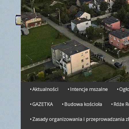
Secondary Menu
Skip
Aktualności
Intencje mszalne
Ogło
to
content
GAZETKA
Budowa kościoła
Róże 
Zasady organizowania i przeprowadzania zbi