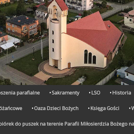
szenia parafialne
Sakramenty
LSO
Historia
Różańcowe
Oaza Dzieci Bożych
Księga Gości
órek do puszek na terenie Parafii Miłosierdzia Bożego na