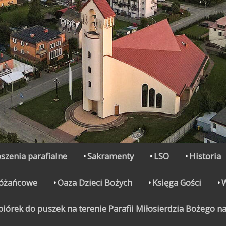
szenia parafialne
Sakramenty
LSO
Historia
Różańcowe
Oaza Dzieci Bożych
Księga Gości
órek do puszek na terenie Parafii Miłosierdzia Bożego na