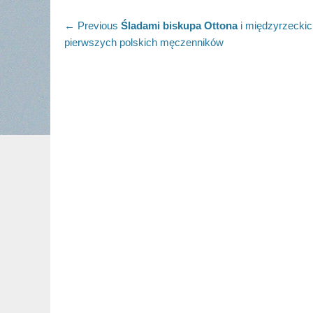
Nawigacja
Previous
← Previous
Śladami biskupa Ottona
i międzyrzeckic
post:
pierwszych polskich męczenników
wpisu