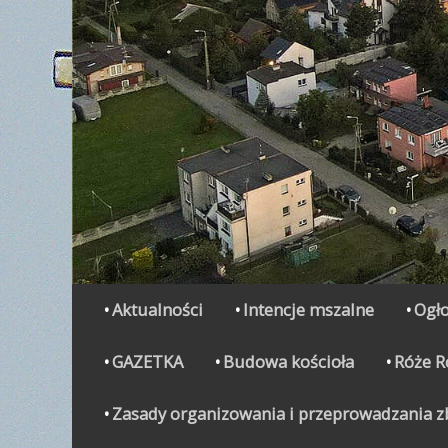
Secondary Menu
Skip
Aktualności
Intencje mszalne
Ogło
to
content
GAZETKA
Budowa kościoła
Róże 
Zasady organizowania i przeprowadzania zbi