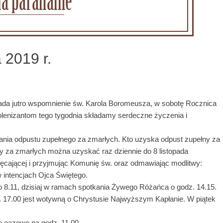
 2019 r.
pada jutro wspomnienie św. Karola Boromeusza, w sobotę Rocznica
olenizantom tego tygodnia składamy serdeczne życzenia
i
kania odpustu zupełnego za zmarłych. Kto uzyska odpust zupełny za
y za zmarłych można uzyskać raz dziennie do 8 listopada
ięcającej i przyjmując Komunię św. oraz odmawiając modlitwy:
 intencjach Ojca Świętego.
.11, dzisiaj w ramach spotkania Żywego Różańca o godz. 14.15.
 17.00 jest wotywną o Chrystusie Najwyższym Kapłanie. W piątek
e oazowe na godz. 11.00.