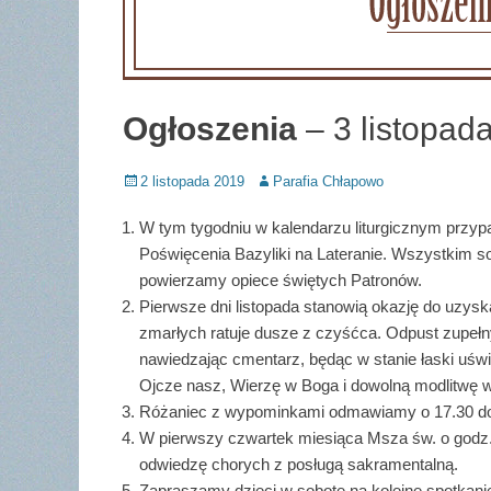
Ogłoszenia
– 3 listopada
Posted
Author
2 listopada 2019
Parafia Chłapowo
on
W tym tygodniu w kalendarzu liturgicznym przy
Poświęcenia Bazyliki na Lateranie. Wszystkim s
powierzamy opiece świętych Patronów.
Pierwsze dni listopada stanowią okazję do uzys
zmarłych ratuje dusze z czyśćca. Odpust zupełn
nawiedzając cmentarz, będąc w stanie łaski uśw
Ojcze nasz, Wierzę w Boga i dowolną modlitwę w
Różaniec z wypominkami odmawiamy o 17.30 do 8
W pierwszy czwartek miesiąca Msza św. o godz.
odwiedzę chorych z posługą sakramentalną.
Zapraszamy dzieci w sobotę na kolejne spotkani