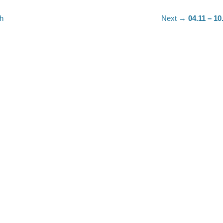
Next
h
Next →
04.11 – 10
post: