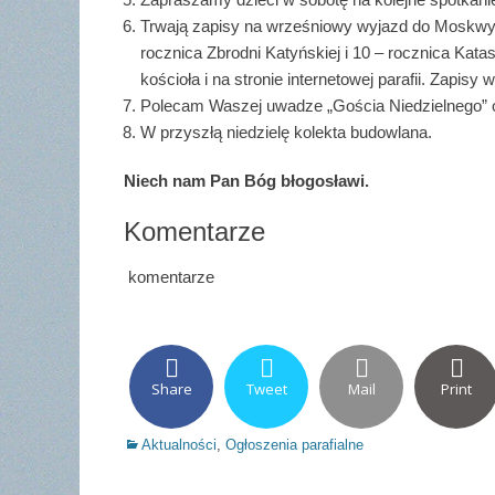
Trwają zapisy na wrześniowy wyjazd do Moskwy
rocznica Zbrodni Katyńskiej i 10 – rocznica Kata
kościoła i na stronie internetowej parafii. Zapisy 
Polecam Waszej uwadze „Gościa Niedzielnego” ora
W przyszłą niedzielę kolekta budowlana.
Niech nam Pan Bóg błogosławi.
Komentarze
komentarze
Share
Tweet
Mail
Print
Categories
Aktualności
,
Ogłoszenia parafialne