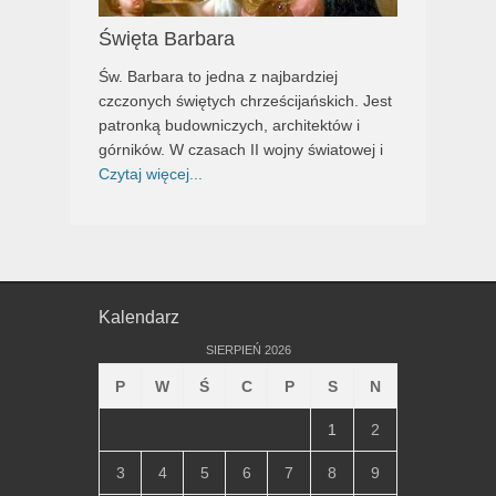
Święta Barbara
Św. Barbara to jedna z najbardziej
czczonych świętych chrześcijańskich. Jest
patronką budowniczych, architektów i
górników. W czasach II wojny światowej i
Czytaj więcej...
Kalendarz
SIERPIEŃ 2026
P
W
Ś
C
P
S
N
1
2
3
4
5
6
7
8
9