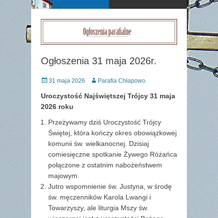
Ogłoszenia 31 maja 2026r.
Posted
Author
31 maja 2026
Parafia Chłapowo
on
Uroczystość Najświętszej Trójcy
31 maja
2026
roku
Przeżywamy dziś Uroczystość Trójcy
Świętej, która kończy okres obowiązkowej
komunii św. wielkanocnej. Dzisiaj
comiesięczne spotkanie Żywego Różańca
połączone z ostatnim nabożeństwem
majowym.
Jutro wspomnienie św. Justyna, w środę
św. męczenników Karola Lwangi i
Towarzyszy, ale liturgia Mszy św.