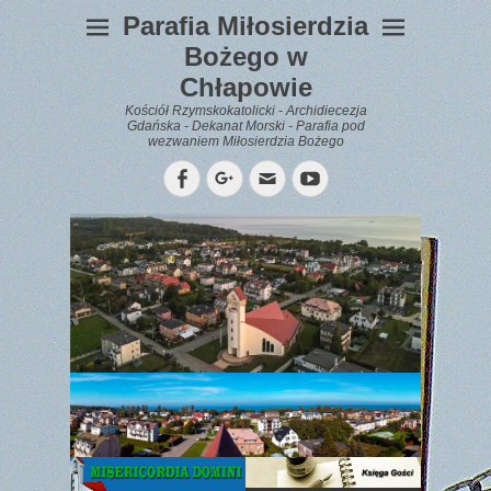
Parafia Miłosierdzia
Bożego w
Chłapowie
Kościół Rzymskokatolicki - Archidiecezja
Gdańska - Dekanat Morski - Parafia pod
wezwaniem Miłosierdzia Bożego
Facebook
Googleplus
Email
YouTube
WYPOCZYNEK
Gazetka
Parafialna