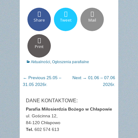
Share
Tweet
Mail
Print
Categories
Aktualności
,
Ogłoszenia parafialne
Nawigacja
Previous
Next
← Previous
25.05 –
Next →
01.06 – 07.06
wpisu
post:
post:
31.05 2026r.
2026r.
DANE KONTAKTOWE:
Parafia Miłosierdzia Bożego w Chłapowie
ul. Gościnna 12,
84-120 Chłapowo
Tel.
602 574 613