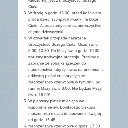
wieczornej jest z uroczystości Bożego
Ciała.
W środę o godz. 16.00. przed kościołem
próba dzieci sypiących kwiatki na Boże
Ciało. Zapraszamy serdecznie wszystkie
chętne dziewczynki.
W czwartek przypada nakazana
Uroczystość Bożego Ciała. Msze św. o
8.00, 10.30. Po Mszy św. o godz. 10.30
wyruszy tradycyjna procesja. Prosimy o
zabranie ze sobą książeczek do
nabożeństwa, aby śpiewać na przemian z
orkiestrą pieśni eucharystyczne.
Nabożeństwo czerwcowe w tym dniu po
rannej Mszy św. o 8.00. Nie będzie Mszy
św. o 16.00!
W pierwszy piątek miesiąca we
wspomnienie św. Bonifacego biskupa i
męczennika okazja do spowiedzi świętej
od godz. 16.45.
Nabożeństwa czerwcowe o godz. 17.30 .