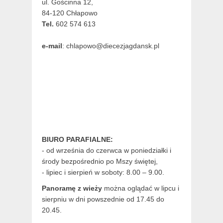
ul. Gościnna 12,
84-120 Chłapowo
Tel.
602 574 613
e-mail
: chlapowo@diecezjagdansk.pl
BIURO PARAFIALNE:
- od września do czerwca w poniedziałki i
środy bezpośrednio po Mszy świętej,
- lipiec i sierpień w soboty: 8.00 – 9.00.
Panoramę z wieży
można oglądać w lipcu i
sierpniu w dni powszednie od 17.45 do
20.45.