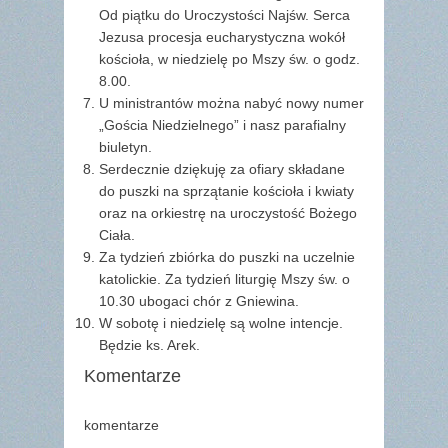
Od piątku do Uroczystości Najśw. Serca
Jezusa procesja eucharystyczna wokół
kościoła, w niedzielę po Mszy św. o godz.
8.00.
U ministrantów można nabyć nowy numer
„Gościa Niedzielnego” i nasz parafialny
biuletyn.
Serdecznie dziękuję za ofiary składane
do puszki na sprzątanie kościoła i kwiaty
oraz na orkiestrę na uroczystość Bożego
Ciała.
Za tydzień zbiórka do puszki na uczelnie
katolickie. Za tydzień liturgię Mszy św. o
10.30 ubogaci chór z Gniewina.
W sobotę i niedzielę są wolne intencje.
Będzie ks. Arek.
Komentarze
komentarze