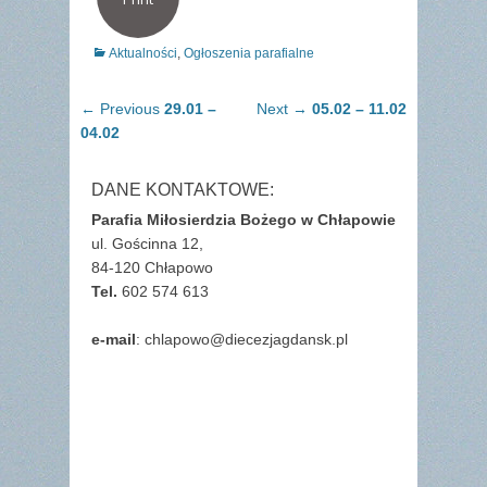
Categories
Aktualności
,
Ogłoszenia parafialne
Nawigacja
Previous
Next
← Previous
29.01 –
Next →
05.02 – 11.02
wpisu
post:
post:
04.02
DANE KONTAKTOWE:
Parafia Miłosierdzia Bożego w Chłapowie
ul. Gościnna 12,
84-120 Chłapowo
Tel.
602 574 613
e-mail
: chlapowo@diecezjagdansk.pl