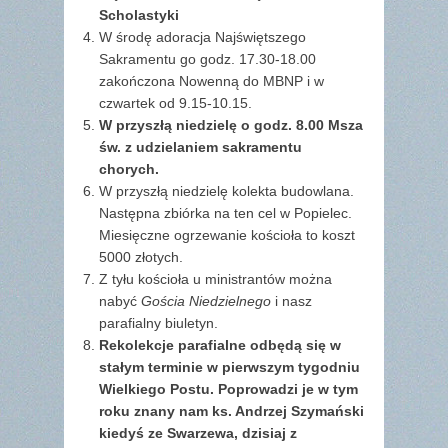
Scholastyki
W środę adoracja Najświętszego
Sakramentu go godz. 17.30-18.00
zakończona Nowenną do MBNP i w
czwartek od 9.15-10.15.
W przyszłą niedzielę o godz. 8.00 Msza
św. z udzielaniem sakramentu
chorych.
W przyszłą niedzielę kolekta budowlana.
Następna zbiórka na ten cel w Popielec.
Miesięczne ogrzewanie kościoła to koszt
5000 złotych.
Z tyłu kościoła u ministrantów można
nabyć
Gościa Niedzielnego
i nasz
parafialny biuletyn.
Rekolekcje parafialne odbędą się w
stałym terminie w pierwszym tygodniu
Wielkiego Postu. Poprowadzi je w tym
roku znany nam ks. Andrzej Szymański
kiedyś ze Swarzewa, dzisiaj z