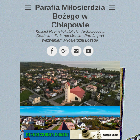
Parafia Miłosierdzia
Bożego w
Chłapowie
Kościół Rzymskokatolicki - Archidiecezja
Gdańska - Dekanat Morski - Parafia pod
wezwaniem Miłosierdzia Bożego
Facebook
Googleplus
Email
YouTube
WYPOCZYNEK
Gazetka
Parafialna