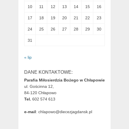
10
11
12
13
14
15
16
17
18
19
20
21
22
23
24
25
26
27
28
29
30
31
« lip
DANE KONTAKTOWE:
Parafia Miłosierdzia Bożego w Chłapowie
ul. Gościnna 12,
84-120 Chłapowo
Tel.
602 574 613
e-mail
: chlapowo@diecezjagdansk.pl