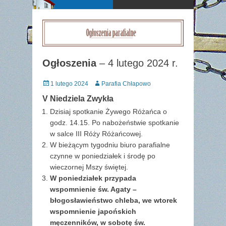
Ogłoszenia
– 4 lutego 2024 r.
Posted
Author
1 lutego 2024
Parafia Chłapowo
on
V Niedziela Zwykła
Dzisiaj spotkanie Żywego Różańca o
godz. 14.15. Po nabożeństwie spotkanie
w salce III Róży Różańcowej.
W bieżącym tygodniu biuro parafialne
czynne w poniedziałek i środę po
wieczornej Mszy świętej.
W poniedziałek przypada
wspomnienie św. Agaty –
błogosławieństwo chleba, we wtorek
wspomnienie japońskich
męczenników, w sobotę św.