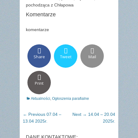
pochodząca z Chłapowa
Komentarze
komentarze
Share
Tweet
Mail
Print
Categories
Aktualności
,
Ogłoszenia parafialne
Nawigacja
Previous
Next
← Previous
07.04 –
Next →
14.04 – 20.04
wpisu
post:
post:
13.04 2025r.
2025r.
DANE KONTAKTOWE: