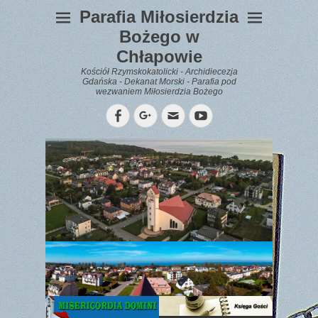
Parafia Miłosierdzia
Bożego w
Chłapowie
Kościół Rzymskokatolicki - Archidiecezja
Gdańska - Dekanat Morski - Parafia pod
wezwaniem Miłosierdzia Bożego
Facebook
Googleplus
Email
YouTube
WYPOCZYNEK
Gazetka
Parafialna