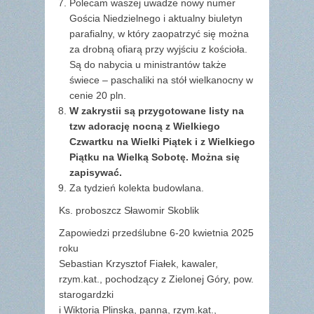
Polecam waszej uwadze nowy numer
Gościa Niedzielnego i aktualny biuletyn
parafialny, w który zaopatrzyć się można
za drobną ofiarą przy wyjściu z kościoła.
Są do nabycia u ministrantów także
świece – paschaliki na stół wielkanocny w
cenie 20 pln.
W zakrystii są przygotowane listy na
tzw adorację nocną z Wielkiego
Czwartku na Wielki Piątek i z Wielkiego
Piątku na Wielką Sobotę. Można się
zapisywać.
Za tydzień kolekta budowlana.
Ks. proboszcz Sławomir Skoblik
Zapowiedzi przedślubne 6-20 kwietnia 2025
roku
Sebastian Krzysztof Fiałek, kawaler,
rzym.kat., pochodzący z Zielonej Góry, pow.
starogardzki
i Wiktoria Plinska, panna, rzym.kat.,