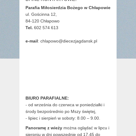
Parafia Miłosierdzia Bożego w Chłapowie
ul. Gościnna 12,
84-120 Chłapowo
Tel.
602 574 613
e-mail
: chlapowo@diecezjagdansk.pl
BIURO PARAFIALNE:
- od września do czerwca w poniedziałki i
środy bezpośrednio po Mszy świętej,
- lipiec i sierpień w soboty: 8.00 – 9.00.
Panoramę z wieży
można oglądać w lipcu i
sierpniu w dni powszednie od 17.45 do