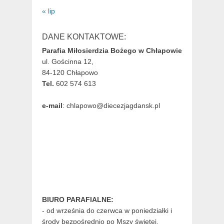
« lip
DANE KONTAKTOWE:
Parafia Miłosierdzia Bożego w Chłapowie
ul. Gościnna 12,
84-120 Chłapowo
Tel.
602 574 613
e-mail
: chlapowo@diecezjagdansk.pl
BIURO PARAFIALNE:
- od września do czerwca w poniedziałki i
środy bezpośrednio po Mszy świętej,