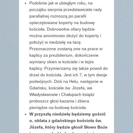
Podobnie jak w ubiegłym roku, na
początku sierpnia przedstawiciele rady
parafialnej roznoszą po parafii
opieczętowane koperty na budowę
kościoła. Dobrowolne ofiary będzie
można anonimowo złożyć do koperty i
położyć w niedzielę na tacę.
Przeznaczone zostaną one na prace w
kaplicy za prezbiterium, dokończenie
wymiany okien w kościele i w tejże
kaplicy. Przymierzamy się także powoli do
drzwi do kościoła. Jest ich 7, w tym dwoje
podwójnych. Dziś na Helu, następnie w
Gdańsku, kościele św. Józefa, we
Władysławowie i Chałupach ksiądz
proboszcz głosi kazania i zbiera
pieniądze na budowę kościoła.
W przyszłą niedzielę będziemy gościć
o. oblata z gdańskiego kościoła św.
Józefa, który będzie głosił Słowo Boże