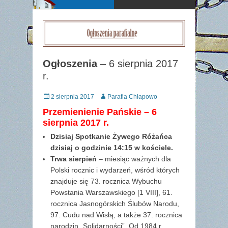
Ogłoszenia
– 6 sierpnia 2017
r.
Posted
Author
2 sierpnia 2017
Parafia Chłapowo
on
Przemienienie Pańskie – 6
sierpnia 2017 r.
Dzisiaj Spotkanie Żywego Różańca
dzisiaj o godzinie 14:15 w kościele.
Trwa sierpień
– miesiąc ważnych dla
Polski rocznic i wydarzeń, wśród których
znajduje się 73. rocznica Wybuchu
Powstania Warszawskiego [1 VIII], 61.
rocznica Jasnogórskich Ślubów Narodu,
97. Cudu nad Wisłą, a także 37. rocznica
narodzin „Solidarności”. Od 1984 r.