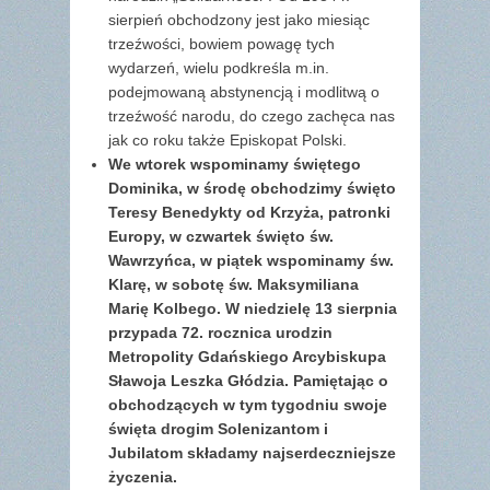
sierpień obchodzony jest jako miesiąc
trzeźwości, bowiem powagę tych
wydarzeń, wielu podkreśla m.in.
podejmowaną abstynencją i modlitwą o
trzeźwość narodu, do czego zachęca nas
jak co roku także Episkopat Polski.
We wtorek wspominamy świętego
Dominika, w środę obchodzimy święto
Teresy Benedykty od Krzyża, patronki
Europy, w czwartek święto św.
Wawrzyńca, w piątek wspominamy św.
Klarę, w sobotę św. Maksymiliana
Marię Kolbego. W niedzielę 13 sierpnia
przypada 72. rocznica urodzin
Metropolity Gdańskiego Arcybiskupa
Sławoja Leszka Głódzia. Pamiętając o
obchodzących w tym tygodniu swoje
święta drogim Solenizantom i
Jubilatom składamy najserdeczniejsze
życzenia.