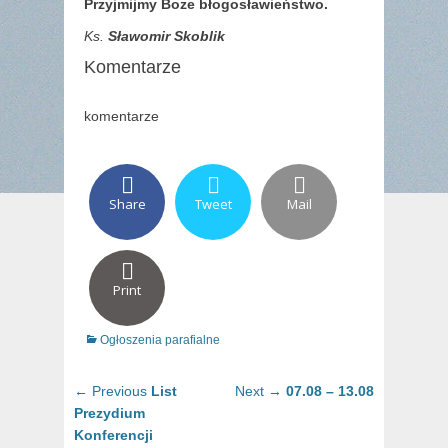
Przyjmijmy Boże błogosławieństwo.
Ks.
Sławomir Skoblik
Komentarze
komentarze
Share
Tweet
Mail
Print
Categories
Ogłoszenia parafialne
Nawigacja
Previous
Next
← Previous
List
Next →
07.08 – 13.08
wpisu
post:
post:
Prezydium
Konferencji