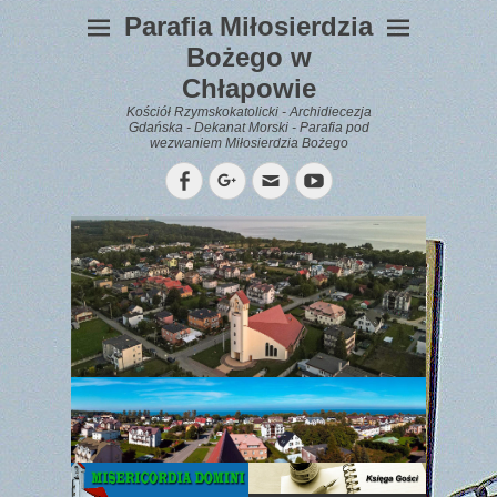
Parafia Miłosierdzia
Bożego w
Chłapowie
Kościół Rzymskokatolicki - Archidiecezja
Gdańska - Dekanat Morski - Parafia pod
wezwaniem Miłosierdzia Bożego
Facebook
Googleplus
Email
YouTube
WYPOCZYNEK
Gazetka
Parafialna