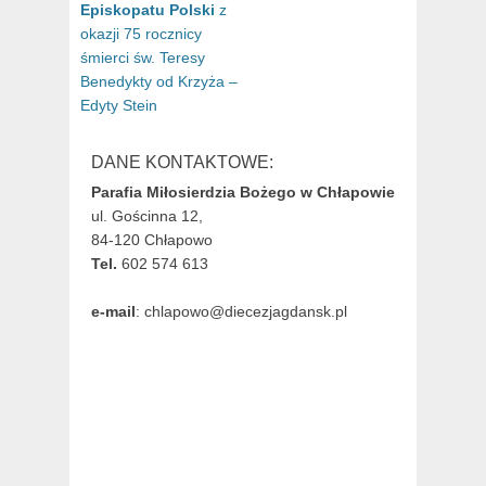
Episkopatu Polski
z
okazji 75 rocznicy
śmierci św. Teresy
Benedykty od Krzyża –
Edyty Stein
DANE KONTAKTOWE:
Parafia Miłosierdzia Bożego w Chłapowie
ul. Gościnna 12,
84-120 Chłapowo
Tel.
602 574 613
e-mail
: chlapowo@diecezjagdansk.pl