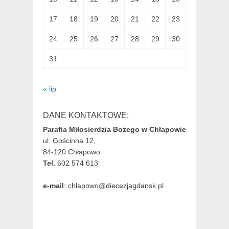
17
18
19
20
21
22
23
24
25
26
27
28
29
30
31
« lip
DANE KONTAKTOWE:
Parafia Miłosierdzia Bożego w Chłapowie
ul. Gościnna 12,
84-120 Chłapowo
Tel.
602 574 613
e-mail
: chlapowo@diecezjagdansk.pl