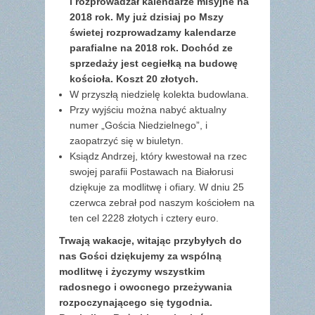
i rozprowadzał kalendarze misyjne na
2018 rok. My już dzisiaj po Mszy
świetej rozprowadzamy kalendarze
parafialne na 2018 rok. Dochód ze
sprzedaży jest cegiełką na budowę
kościoła. Koszt 20 złotych.
W przyszłą niedzielę kolekta budowlana.
Przy wyjściu można nabyć aktualny
numer „Gościa Niedzielnego”, i
zaopatrzyć się w biuletyn.
Ksiądz Andrzej, który kwestował na rzec
swojej parafii Postawach na Białorusi
dziękuje za modlitwę i ofiary. W dniu 25
czerwca zebrał pod naszym kościołem na
ten cel 2228 złotych i cztery euro.
Trwają wakacje, witając przybyłych do
nas Gości dziękujemy za wspólną
modlitwę i życzymy wszystkim
radosnego i owocnego przeżywania
rozpoczynającego się tygodnia.