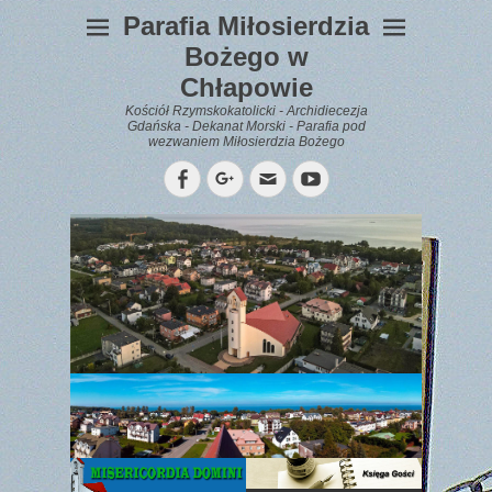
Parafia Miłosierdzia
Bożego w
Chłapowie
Kościół Rzymskokatolicki - Archidiecezja
Gdańska - Dekanat Morski - Parafia pod
wezwaniem Miłosierdzia Bożego
Facebook
Googleplus
Email
YouTube
WYPOCZYNEK
Gazetka
Parafialna