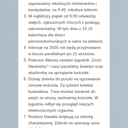
zapraszamy młodszych ministrantów i
kandydatów, na 9.45, młodsze lektorki.
W najbliższy piątek od 9.00 odwiedzę
stałych, zgłoszonych chorych z posługą
sakramentalną. W tym dniu o 15.15
katecheza dla dzieci
pierwszokomunijnych w salce na plebanii.
Intencje na 2025 rok będą przyjmowane
w biurze parafialnym po 21 września.
Polecam Waszej uwadze tygodnik „
Gość
Niedzielny”
i nasz parafialny biuletyn oraz
skarbonkę na sprzątanie kościoła.
Dzisiaj zbiórka do puszki na ogrzewanie
zimowe kościoła, Za tydzień kolekta
budowlana. Trwa montaż barierek do
wejść ze strony zachodniej kościoła. W
tygodniu odbył się przegląd naszych
elektronicznych organów.
Rodzice Dawida dziękują za zbiórkę
charytatywną. Zebrali na operację syna