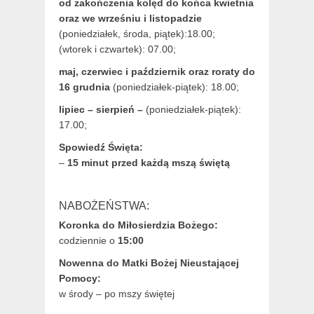
od zakończenia kolęd do końca kwietnia
oraz we wrześniu i listopadzie
(
poniedziałek, środa, piątek):18.00;
(wtorek i czwartek): 07.00;
maj,
czerwiec i październik oraz roraty do
16 grudnia
(poniedziałek-piątek): 18.00;
lipiec – sierpień –
(poniedziałek-piątek):
17.00;
Spowiedź Święta:
–
15 minut przed każdą mszą świętą
NABOŻEŃSTWA:
Koronka do Miłosierdzia Bożego:
codziennie o
15:00
Nowenna do Matki Bożej Nieustającej
Pomocy:
w środy – po mszy świętej