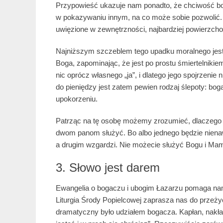
Przypowieść ukazuje nam ponadto, że chciwość bo
w pokazywaniu innym, na co może sobie pozwolić. 
uwięzione w zewnętrzności, najbardziej powierzcho
Najniższym szczeblem tego upadku moralnego jest 
Boga, zapominając, że jest po prostu śmiertelnik
nic oprócz własnego „ja”, i dlatego jego spojrzen
do pieniędzy jest zatem pewien rodzaj ślepoty: bo
upokorzeniu.
Patrząc na tę osobę możemy zrozumieć, dlaczego E
dwom panom służyć. Bo albo jednego będzie nienawi
a drugim wzgardzi. Nie możecie służyć Bogu i Mam
3. Słowo jest darem
Ewangelia o bogaczu i ubogim Łazarzu pomaga nam 
Liturgia Środy Popielcowej zaprasza nas do przeży
dramatyczny było udziałem bogacza. Kapłan, nakła