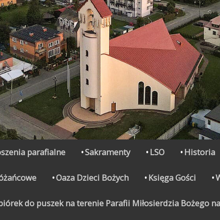
szenia parafialne
Sakramenty
LSO
Historia
Różańcowe
Oaza Dzieci Bożych
Księga Gości
órek do puszek na terenie Parafii Miłosierdzia Bożego na