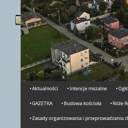
Secondary Menu
Skip
Aktualności
Intencje mszalne
Ogło
to
content
GAZETKA
Budowa kościoła
Róże 
Zasady organizowania i przeprowadzania zbi