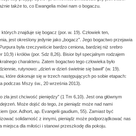
ażnie także to, co Ewangelia mówi nam o bogaczu.
których znajduje się bogacz (por. w. 19). Człowiek ten,
ia, jest określony jedynie jako „bogacz”. Jego bogactwo przejawia
urpura była rzeczywiście bardzo ceniona, bardziej niż srebro
er 10,9) i królów (por. Sdz 8,26). Bisior był specjalnym rodzajem
 sakralnego charakteru. Zatem bogactwo tego człowieka było
ennie, rutynowo: „dzień w dzień świetnie się bawił” (w. 19).
, które dokonuje się w trzech następujących po sobie etapach:
lia podczas Mszy św., 20 września 2013).
o zła jest chciwość pieniędzy” (1 Tm 6,10). Jest ona głównym
podejrzeń. Może dojść do tego, że pieniądz może nad nami
iem (por. Adhort, ap. Evangelii gaudium, 55). Zamiast być
alizować solidarność z innymi, pieniądz może podporządkować nas
ia miejsca dla miłości i stanowi przeszkodę dla pokoju.