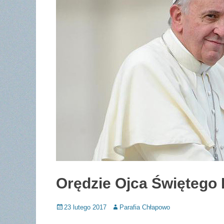
Orędzie Ojca Świętego 
Posted
Author
23 lutego 2017
Parafia Chłapowo
on