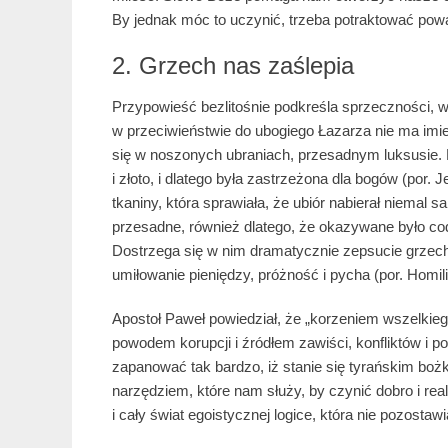
By jednak móc to uczynić, trzeba potraktować pow
2. Grzech nas zaślepia
Przypowieść bezlitośnie podkreśla sprzeczności, w 
w przeciwieństwie do ubogiego Łazarza nie ma imien
się w noszonych ubraniach, przesadnym luksusie. P
i złoto, i dlatego była zastrzeżona dla bogów (por. J
tkaniny, która sprawiała, że ubiór nabierał niemal
przesadne, również dlatego, że okazywane było codzi
Dostrzega się w nim dramatycznie zepsucie grzechu
umiłowanie pieniędzy, próżność i pycha (por. Homi
Apostoł Paweł powiedział, że „korzeniem wszelkieg
powodem korupcji i źródłem zawiści, konfliktów i 
zapanować tak bardzo, iż stanie się tyrańskim bożk
narzędziem, które nam służy, by czynić dobro i re
i cały świat egoistycznej logice, która nie pozostaw