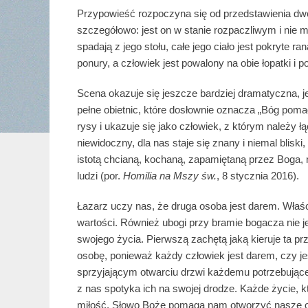
Przypowieść rozpoczyna się od przedstawienia dwóc
szczegółowo: jest on w stanie rozpaczliwym i nie ma
spadają z jego stołu, całe jego ciało jest pokryte r
ponury, a człowiek jest powalony na obie łopatki i p
Scena okazuje się jeszcze bardziej dramatyczna, j
pełne obietnic, które dosłownie oznacza „Bóg pom
rysy i ukazuje się jako człowiek, z którym należy ł
niewidoczny, dla nas staje się znany i niemal blisk
istotą chcianą, kochaną, zapamiętaną przez Boga, n
ludzi (por.
Homilia na Mszy św.
, 8 stycznia 2016).
Łazarz uczy nas, że druga osoba jest darem. Właśc
wartości. Również ubogi przy bramie bogacza nie j
swojego życia. Pierwszą zachętą jaką kieruje ta p
osobę, ponieważ każdy człowiek jest darem, czy jes
sprzyjającym otwarciu drzwi każdemu potrzebującem
z nas spotyka ich na swojej drodze. Każde życie, k
miłość. Słowo Boże pomaga nam otworzyć nasze ocz