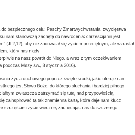
ca do bezpiecznego celu: Paschy Zmartwychwstania, zwycięstwa
 ku nam stanowczą zachętę do nawrócenia: chrześcijanin jest
(Jl 2,12), aby nie zadowalał się życiem przeciętnym, ale wzrastał
lem, który nas nigdy
erpliwie na nasz powrót do Niego, a wraz z tym oczekiwaniem,
ia podczas Mszy św., 8 stycznia 2016).
waniu życia duchowego poprzez święte środki, jakie oferuje nam
tkiego jest Słowo Boże, do którego słuchania i bardziej pilnego
iałbym zwłaszcza zatrzymać się tutaj nad przypowieścią
ię zainspirować tą tak znamienną kartą, która daje nam klucz
we szczęście i życie wieczne, zachęcając nas do szczerego