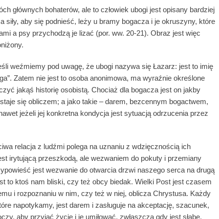
h głównych bohaterów, ale to człowiek ubogi jest opisany bardziej
 siły, aby się podnieść, leży u bramy bogacza i je okruszyny, które
anami a psy przychodzą je lizać (por. ww. 20-21). Obraz jest więc
oniżony.
eśli weźmiemy pod uwagę, że ubogi nazywa się Łazarz: jest to imię
aga”. Zatem nie jest to osoba anonimowa, ma wyraźnie określone
ączyć jakąś historię osobistą. Chociaż dla bogacza jest on jakby
i, staje się obliczem; a jako takie – darem, bezcennym bogactwem,
awet jeżeli jej konkretna kondycja jest sytuacją odrzucenia przez
iwa relacja z ludźmi polega na uznaniu z wdzięcznością ich
est irytującą przeszkodą, ale wezwaniem do pokuty i przemiany
rzypowieść jest wezwanie do otwarcia drzwi naszego serca na drugą
t to ktoś nam bliski, czy też obcy biedak. Wielki Post jest czasem
u i rozpoznaniu w nim, czy też w niej, oblicza Chrystusa. Każdy
tóre napotykamy, jest darem i zasługuje na akceptację, szacunek,
y, aby przyjąć życie i je umiłować, zwłaszcza gdy jest słabe.