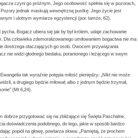
gacza czyni go próżnym. Jego osobowość spełnia się w pozorach,
Pozory jednak maskują ​​wewnętrzną pustkę. Jego życie jest
wnym i ulotnym wymiarze egzystencji (por. tamże, 62).
pycha. Bogacz ubiera się jak by był królem, udaje zachowanie
iem. Dla człowieka zdemoralizowanego umiłowaniem bogactwa nie ma
ie nie dostrzega otaczających go osób. Owocem przywiązania
gacz nie widzi głodnego biedaka, poranionego i leżącego w swym
wangelia tak wyraźnie potępia miłość pieniędzy: „Nikt nie może
dził, a drugiego będzie miłował; albo z jednym będzie trzymał,
onie” (Mt 6,24).
dobrze przygotować się na zbliżające się Święta Paschalne.
cia doświadczenia podobnego, do tego, jakie w sposób bardzo
dając popiół na głowę, powtarza słowa: „Pamiętaj, że prochem