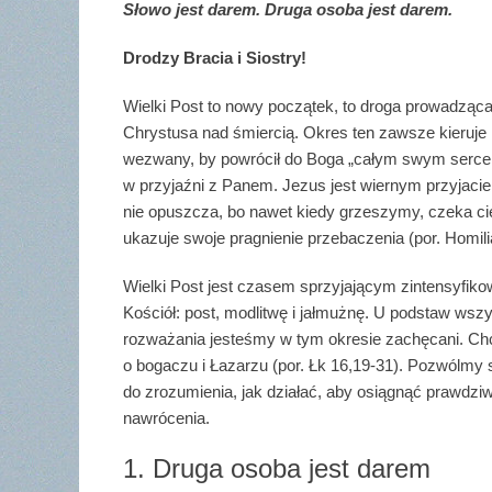
Słowo jest darem. Druga osoba jest darem.
Drodzy Bracia i Siostry!
Wielki Post to nowy początek, to droga prowadzą
Chrystusa nad śmiercią. Okres ten zawsze kieruje
wezwany, by powrócił do Boga „całym swym sercem” 
w przyjaźni z Panem. Jezus jest wiernym przyjacie
nie opuszcza, bo nawet kiedy grzeszymy, czeka ci
ukazuje swoje pragnienie przebaczenia (por. Homil
Wielki Post jest czasem sprzyjającym zintensyfiko
Kościół: post, modlitwę i jałmużnę. U podstaw wszys
rozważania jesteśmy w tym okresie zachęcani. Chc
o bogaczu i Łazarzu (por. Łk 16,19-31). Pozwólmy s
do zrozumienia, jak działać, aby osiągnąć prawdzi
nawrócenia.
1. Druga osoba jest darem