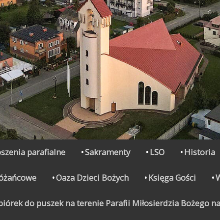
szenia parafialne
Sakramenty
LSO
Historia
Różańcowe
Oaza Dzieci Bożych
Księga Gości
órek do puszek na terenie Parafii Miłosierdzia Bożego na