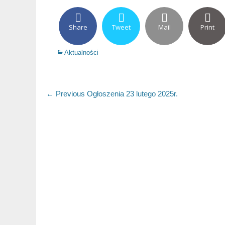
Share
Tweet
Mail
Print
Categories
Aktualności
Nawigacja
Previous
← Previous
Ogłoszenia 23 lutego 2025r.
post:
wpisu