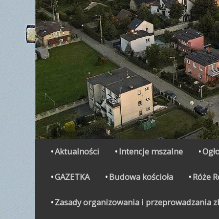
Secondary Menu
Skip
Aktualności
Intencje mszalne
Ogło
to
content
GAZETKA
Budowa kościoła
Róże 
Zasady organizowania i przeprowadzania zbi