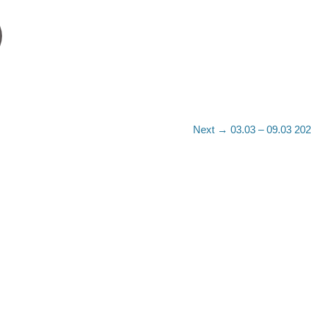
Next
Next →
03.03 – 09.03 202
post: