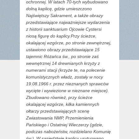
ochronnej. W latach 70-tych wybudowano
dolną kaplicę, gdzie umieszczono
Najświętszy Sakrament, a także obrazy
przedstawiające najważniejsze wydarzenia
z historii sanktuarium Ojcowie Cystersi
niosą figurę do kaplicy.Przy ścieżce,
okalającej wzgórze, po stronie zewnętrznej,
ustawiono obrazy przedstawiające 15
tajemnic Różańca św., po stronie zaś
wewnętrznej 14 drewnianych krzyży z
numerami stacji (krzyże te, na polecenie
komunistycznych władz, zostały w nocy
19.08.1966 r. przez nieznanych sprawców
wycięte i wywiezione w nieznane miejsce).
Zbudowano również, przy ścieżce
okalającej wzgórze, kilka kamiennych
ołtarzy przedstawiających scenę
Zwiastowania NMP, Przemienienia
Pańskiego i Ostatniej Wieczerzy (gdzie,
podczas nabożeństw, rozdzielano Komunię
św.). W sąsiedztwie kaplicy usytuowano