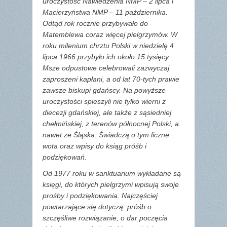
uroczystość Nawiedzenia NMP – 2 lipca i
Macierzyństwa NMP – 11 października.
Odtąd rok rocznie przybywało do
Matemblewa coraz więcej pielgrzymów. W
roku milenium chrztu Polski w niedzielę 4
lipca 1966 przybyło ich około 15 tysięcy.
Msze odpustowe celebrowali zazwyczaj
zaproszeni kapłani, a od lat 70-tych prawie
zawsze biskupi gdańscy. Na powyższe
uroczystości spieszyli nie tylko wierni z
diecezji gdańskiej, ale także z sąsiedniej
chełmińskiej, z terenów północnej Polski, a
nawet ze Śląska. Świadczą o tym liczne
wota oraz wpisy do ksiąg próśb i
podziękowań.
Od 1977 roku w sanktuarium wykładane są
księgi, do których pielgrzymi wpisują swoje
prośby i podziękowania. Najczęściej
powtarzające się dotyczą: próśb o
szczęśliwe rozwiązanie, o dar poczęcia