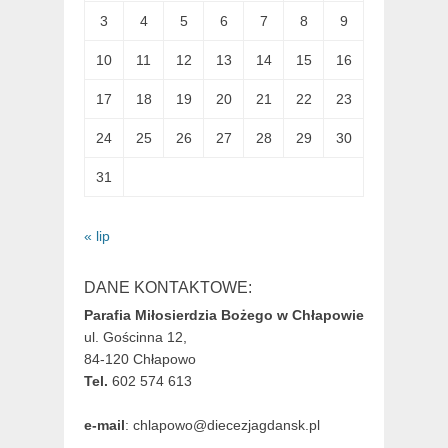
3
4
5
6
7
8
9
10
11
12
13
14
15
16
17
18
19
20
21
22
23
24
25
26
27
28
29
30
31
« lip
DANE KONTAKTOWE:
Parafia Miłosierdzia Bożego w Chłapowie
ul. Gościnna 12,
84-120 Chłapowo
Tel.
602 574 613
e-mail
: chlapowo@diecezjagdansk.pl