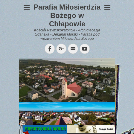
Parafia Miłosierdzia
Bożego w
Chłapowie
Kościół Rzymskokatolicki - Archidiecezja
Gdańska - Dekanat Morski - Parafia pod
wezwaniem Miłosierdzia Bożego
Facebook
Googleplus
Email
YouTube
WYPOCZYNEK
Gazetka
Parafialna