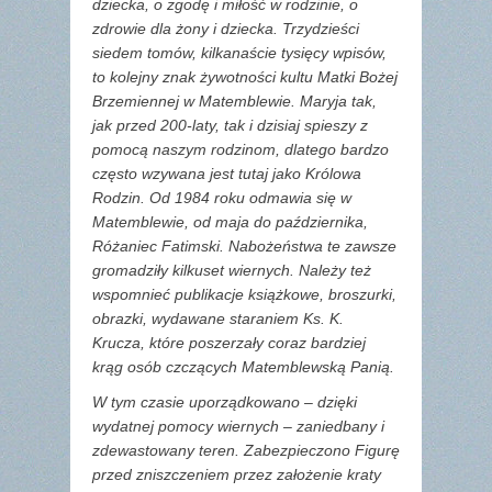
dziecka, o zgodę i miłość w rodzinie, o
zdrowie dla żony i dziecka. Trzydzieści
siedem tomów, kilkanaście tysięcy wpisów,
to kolejny znak żywotności kultu Matki Bożej
Brzemiennej w Matemblewie. Maryja tak,
jak przed 200-laty, tak i dzisiaj spieszy z
pomocą naszym rodzinom, dlatego bardzo
często wzywana jest tutaj jako Królowa
Rodzin. Od 1984 roku odmawia się w
Matemblewie, od maja do października,
Różaniec Fatimski. Nabożeństwa te zawsze
gromadziły kilkuset wiernych. Należy też
wspomnieć publikacje książkowe, broszurki,
obrazki, wydawane staraniem Ks. K.
Krucza, które poszerzały coraz bardziej
krąg osób czczących Matemblewską Panią.
W tym czasie uporządkowano – dzięki
wydatnej pomocy wiernych – zaniedbany i
zdewastowany teren. Zabezpieczono Figurę
przed zniszczeniem przez założenie kraty