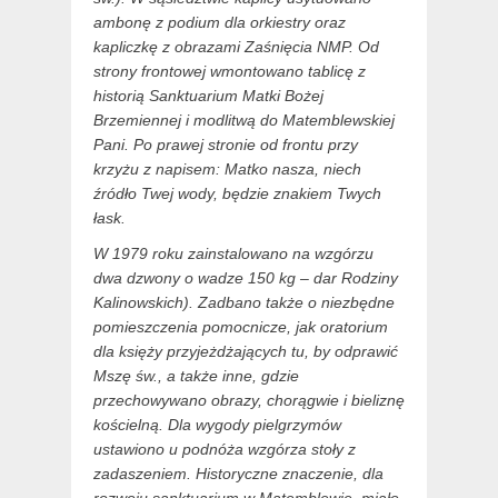
ambonę z podium dla orkiestry oraz
kapliczkę z obrazami Zaśnięcia NMP. Od
strony frontowej wmontowano tablicę z
historią Sanktuarium Matki Bożej
Brzemiennej i modlitwą do Matemblewskiej
Pani. Po prawej stronie od frontu przy
krzyżu z napisem: Matko nasza, niech
źródło Twej wody, będzie znakiem Twych
łask.
W 1979 roku zainstalowano na wzgórzu
dwa dzwony o wadze 150 kg – dar Rodziny
Kalinowskich). Zadbano także o niezbędne
pomieszczenia pomocnicze, jak oratorium
dla księży przyjeżdżających tu, by odprawić
Mszę św., a także inne, gdzie
przechowywano obrazy, chorągwie i bieliznę
kościelną. Dla wygody pielgrzymów
ustawiono u podnóża wzgórza stoły z
zadaszeniem. Historyczne znaczenie, dla