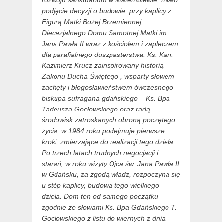
rozwoju sanktuarium w Matemblewie, miało
podjęcie decyzji o budowie, przy kaplicy z
Figurą Matki Bożej Brzemiennej,
Diecezjalnego Domu Samotnej Matki im.
Jana Pawła II wraz z kościołem i zapleczem
dla parafialnego duszpasterstwa. Ks. Kan.
Kazimierz Krucz zainspirowany historią
Zakonu Ducha Świętego , wsparty słowem
zachęty i błogosławieństwem ówczesnego
biskupa sufragana gdańskiego – Ks. Bpa
Tadeusza Gocłowskiego oraz radą
środowisk zatroskanych obroną poczętego
życia, w 1984 roku podejmuje pierwsze
kroki, zmierzające do realizacji tego dzieła.
Po trzech latach trudnych negocjacji i
starań, w roku wizyty Ojca św. Jana Pawła II
w Gdańsku, za zgodą władz, rozpoczyna się
u stóp kaplicy, budowa tego wielkiego
dzieła. Dom ten od samego początku –
zgodnie ze słowami Ks. Bpa Gdańskiego T.
Gocłowskiego z listu do wiernych z dnia