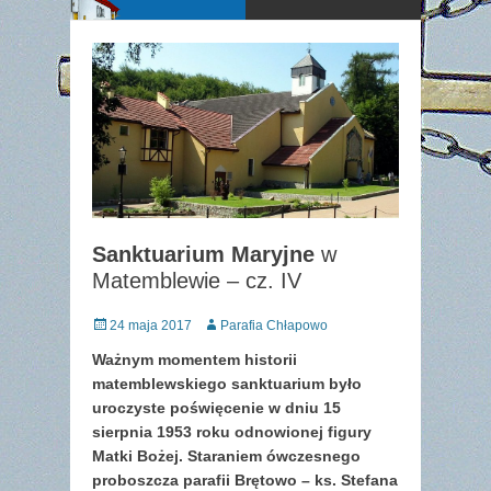
Sanktuarium Maryjne
w
Matemblewie – cz. IV
Posted
Author
24 maja 2017
Parafia Chłapowo
on
Ważnym momentem historii
matemblewskiego sanktuarium było
uroczyste poświęcenie w dniu 15
sierpnia 1953 roku odnowionej figury
Matki Bożej. Staraniem ówczesnego
proboszcza parafii Brętowo – ks. Stefana