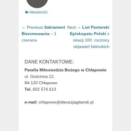
Categories
Aktualności
Nawigacja
Previous
Next
← Previous
Sakrament
Next →
List Pasterski
wpisu
post:
post:
Bierzmowania
– 1
Episkopatu Polski
z
czerwca
okazji 100. rocznicy
objawień fatimskich
DANE KONTAKTOWE:
Parafia Miłosierdzia Bożego w Chłapowie
ul. Gościnna 12,
84-120 Chłapowo
Tel.
602 574 613
e-mail
: chlapowo@diecezjagdansk.pl