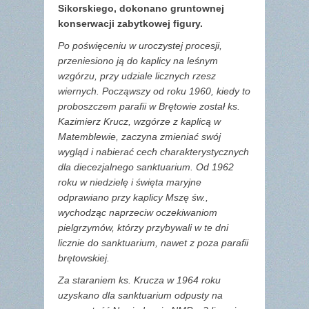
Sikorskiego, dokonano gruntownej
konserwacji zabytkowej figury.
Po poświęceniu w uroczystej procesji,
przeniesiono ją do kaplicy na leśnym
wzgórzu, przy udziale licznych rzesz
wiernych. Począwszy od roku 1960, kiedy to
proboszczem parafii w Brętowie został ks.
Kazimierz Krucz, wzgórze z kaplicą w
Matemblewie, zaczyna zmieniać swój
wygląd i nabierać cech charakterystycznych
dla diecezjalnego sanktuarium. Od 1962
roku w niedzielę i święta maryjne
odprawiano przy kaplicy Mszę św.,
wychodząc naprzeciw oczekiwaniom
pielgrzymów, którzy przybywali w te dni
licznie do sanktuarium, nawet z poza parafii
brętowskiej.
Za staraniem ks. Krucza w 1964 roku
uzyskano dla sanktuarium odpusty na