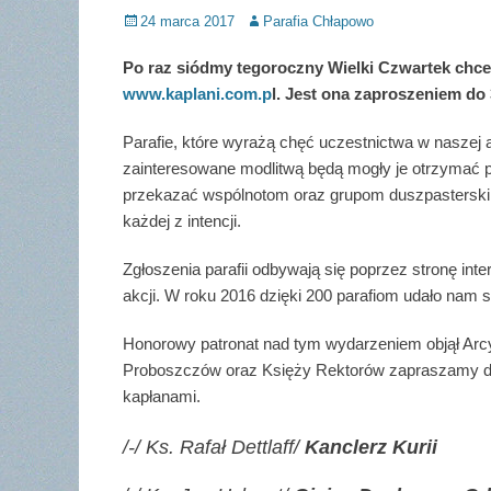
Posted
Author
24 marca 2017
Parafia Chłapowo
on
Po raz siódmy tegoroczny Wielki Czwartek chce
www.kaplani.com.p
l. Jest ona zaproszeniem do
Parafie, które wyrażą chęć uczestnictwa w naszej a
zainteresowane modlitwą będą mogły je otrzymać p
przekazać wspólnotom oraz grupom duszpasterski
każdej z intencji.
Zgłoszenia parafii odbywają się poprzez stronę in
akcji. W roku 2016 dzięki 200 parafiom udało nam si
Honorowy patronat nad tym wydarzeniem objął Arcy
Proboszczów oraz Księży Rektorów zapraszamy do 
kapłanami.
/-/ Ks. Rafał Dettlaff/
Kanclerz Kurii