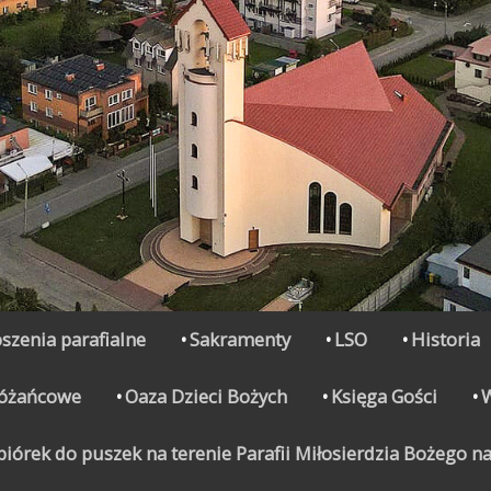
szenia parafialne
Sakramenty
LSO
Historia
Różańcowe
Oaza Dzieci Bożych
Księga Gości
órek do puszek na terenie Parafii Miłosierdzia Bożego na