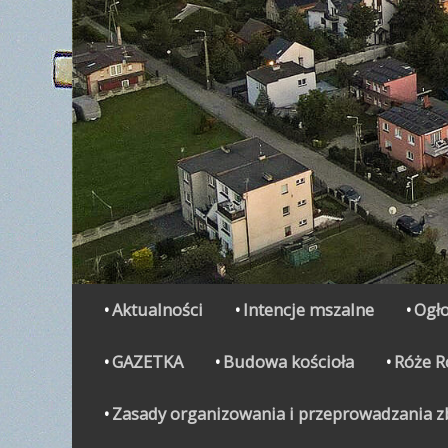
Secondary Menu
Skip
Aktualności
Intencje mszalne
Ogło
to
content
GAZETKA
Budowa kościoła
Róże 
Zasady organizowania i przeprowadzania zbi