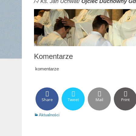
/-/ Ks. Jan Uchwat/
Ojciec Duchowny
Gd
Komentarze
komentarze
Share
Tweet
Mail
Print
Categories
Aktualności