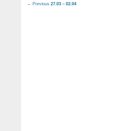
Nawigacja
Previous
← Previous
27.03 – 02.04
post:
wpisu