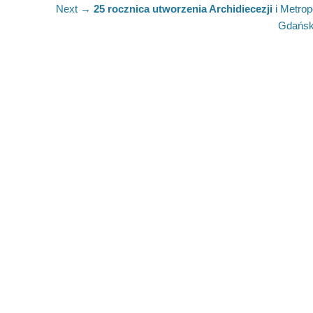
Next
Next →
25 rocznica utworzenia Archidiecezji
i Metropo
post:
Gdańsk