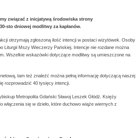
my związać z inicjatywą środowiska strony
 30-sto dniowej modlitwy za kapłanów.
kcji otrzymają zgłoszoną ilość intencji w postaci wizytówek. Osoby
o Liturgii Mszy Wieczerzy Pańskiej. Intencje nie rozdane można
m. Wszelkie wskazówki dotyczące modlitwy są umieszczone na
ternetową, tam też znaleźć można pełną informację dotyczącą naszej
ę rozprowadzić 40 tysięcy intencji.
biskup Metropolita Gdański Sławoj Leszek Głódź. Księży
włączenia się w dzieło, które duchowo wiąże wiernych z