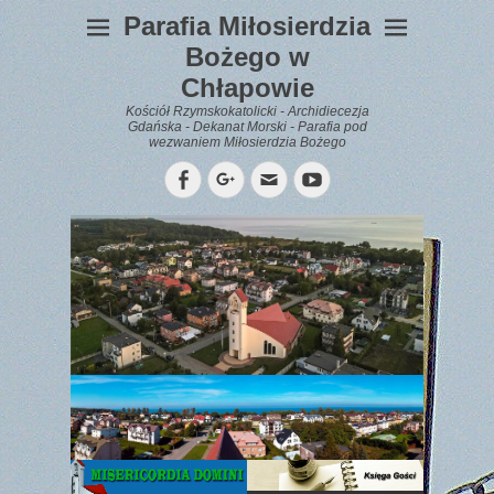
Parafia Miłosierdzia
Bożego w
Chłapowie
Kościół Rzymskokatolicki - Archidiecezja
Gdańska - Dekanat Morski - Parafia pod
wezwaniem Miłosierdzia Bożego
Facebook
Googleplus
Email
YouTube
WYPOCZYNEK
Gazetka
Parafialna