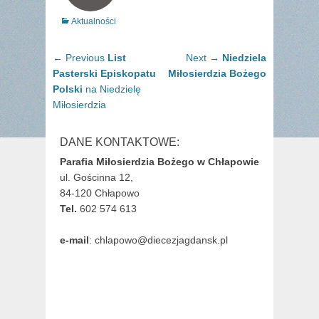
Categories
Aktualności
Nawigacja
Previous
Next
← Previous
List
Next →
Niedziela
wpisu
post:
post:
Pasterski Episkopatu
Miłosierdzia Bożego
Polski
na Niedzielę
Miłosierdzia
DANE KONTAKTOWE:
Parafia Miłosierdzia Bożego w Chłapowie
ul. Gościnna 12,
84-120 Chłapowo
Tel.
602 574 613
e-mail
: chlapowo@diecezjagdansk.pl