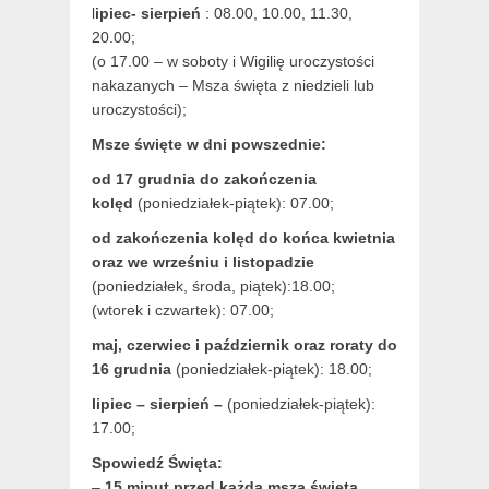
l
ipiec- sierpień
: 08.00, 10.00, 11.30,
20.00;
(o 17.00 – w soboty i Wigilię uroczystości
nakazanych – Msza święta z niedzieli lub
uroczystości);
Msze święte w dni powszednie:
od 17 grudnia
do zakończenia
kolęd
(poniedziałek-piątek): 07.00;
od zakończenia kolęd do końca kwietnia
oraz we wrześniu i listopadzie
(
poniedziałek, środa, piątek):18.00;
(wtorek i czwartek): 07.00;
maj,
czerwiec i październik oraz roraty do
16 grudnia
(poniedziałek-piątek): 18.00;
lipiec – sierpień –
(poniedziałek-piątek):
17.00;
Spowiedź Święta:
–
15 minut przed każdą mszą świętą