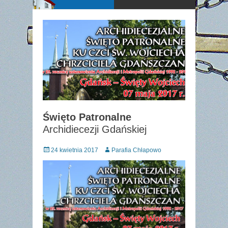
Święto Patronalne
Archidiecezji Gdańskiej
Posted
Author
24 kwietnia 2017
Parafia Chłapowo
on