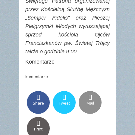
Świętego Patrona organizowanej
przez Kościelną Służbę Mężczyzn
„Semper Fidelis” oraz Pieszej
Pielgrzymki Młodych wyruszającej
sprzed kościoła Ojców
Franciszkanów pw. Świętej Trójcy
także o godzinie 9:00.
Komentarze
komentarze
Share
Tweet
Mail
Print