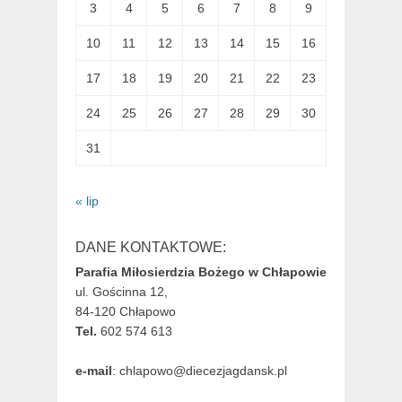
3
4
5
6
7
8
9
10
11
12
13
14
15
16
17
18
19
20
21
22
23
24
25
26
27
28
29
30
31
« lip
DANE KONTAKTOWE:
Parafia Miłosierdzia Bożego w Chłapowie
ul. Gościnna 12,
84-120 Chłapowo
Tel.
602 574 613
e-mail
: chlapowo@diecezjagdansk.pl