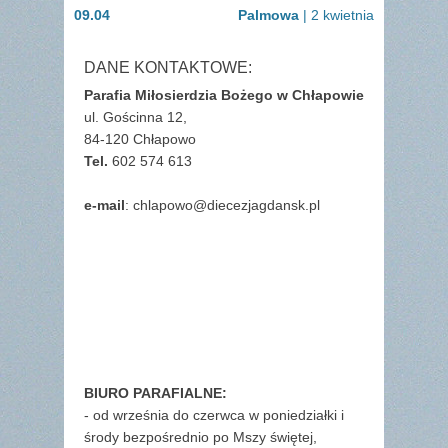
wpisu
post:
post:
09.04
Palmowa
| 2 kwietnia
DANE KONTAKTOWE:
Parafia Miłosierdzia Bożego w Chłapowie
ul. Gościnna 12,
84-120 Chłapowo
Tel.
602 574 613
e-mail
: chlapowo@diecezjagdansk.pl
BIURO PARAFIALNE:
- od września do czerwca w poniedziałki i
środy bezpośrednio po Mszy świętej,