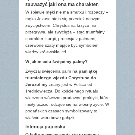
zauważyć jaki ona ma charakter.
W śpiewie męki nie ma smutku i rozpaczy –
męka Jezusa stała się przecież naszym
zwycięstwem. Chrystus na krzyżu nie
przegrywa, ale zwycięża – stąd triumfalny
charakter liturgii, procesja z palmami,
czerwone szaty mające być symbolem
władzy królewskiej itd.
W jakim celu święcimy palmy?
Zwyczaj święcenia palm
na pamiątkę
triumfalnego wjazdu Chrystusa do
Jerozolimy
znany jest w Polsce od
średniowiecza. Do kościelnego rytuału
włączono wówczas pradawne praktyki, które
miały uczcić rodzące się na wiosnę życie. W
pogańskich czasach symbolizowały to
właśnie wierzbowe gałązki.
Intencja papieska
O kulturę wyrzeczenia się przemocy