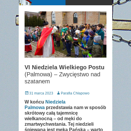
VI Niedziela Wielkiego Postu
(Palmowa) – Zwycięstwo nad
szatanem
Posted
Author
31 marca 2023
Parafia Chłapowo
on
W końcu
Niedziela
Palmowa
przedstawia nam w sposób
skrótowy całą tajemnicę
wielkanocną – od męki do
zmartwychwstania. Tej niedzieli
śpiewana jest męka Pańska – warto