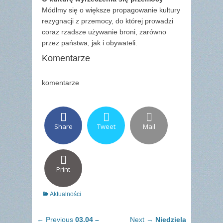
Módlmy się o większe propagowanie kultury
rezygnacji z przemocy, do której prowadzi
coraz rzadsze używanie broni, zarówno
przez państwa, jak i obywateli.
Komentarze
komentarze
Share
Tweet
Mail
Print
Categories
Aktualności
Nawigacja
Previous
Next
← Previous
03.04 –
Next →
Niedziela