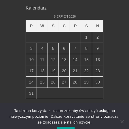
Kalendarz
SIERPIEŃ 2026
P
W
Ś
C
P
S
N
1
2
3
4
5
6
7
8
9
10
11
12
13
14
15
16
17
18
19
20
21
22
23
24
25
26
27
28
29
30
31
« lip
Ta strona korzysta z ciasteczek aby świadczyć usługi na
najwyższym poziomie. Dalsze korzystanie ze strony oznacza,
że zgadzasz się na ich użycie.
Copyright © 2026
Parafia Miłosierdzia Bożego w Chłapowie
.