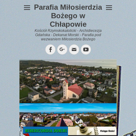
Parafia Miłosierdzia
Bożego w
Chłapowie
Kościół Rzymskokatolicki - Archidiecezja
Gdańska - Dekanat Morski - Parafia pod
wezwaniem Miłosierdzia Bożego
Facebook
Googleplus
Email
YouTube
WYPOCZYNEK
Gazetka
Parafialna