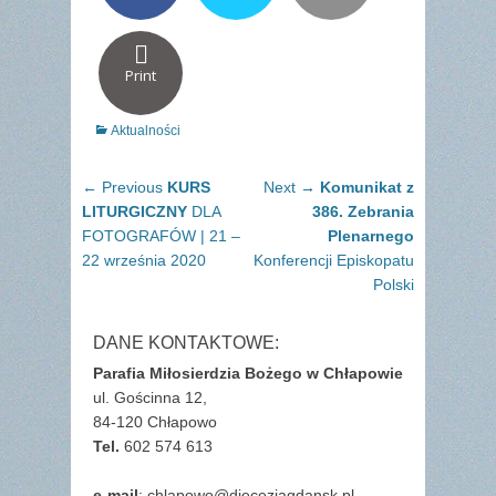
Print
Categories
Aktualności
Nawigacja
Previous
Next
← Previous
KURS
Next →
Komunikat z
wpisu
post:
post:
LITURGICZNY
DLA
386. Zebrania
FOTOGRAFÓW | 21 –
Plenarnego
22 września 2020
Konferencji Episkopatu
Polski
DANE KONTAKTOWE:
Parafia Miłosierdzia Bożego w Chłapowie
ul. Gościnna 12,
84-120 Chłapowo
Tel.
602 574 613
e-mail
: chlapowo@diecezjagdansk.pl