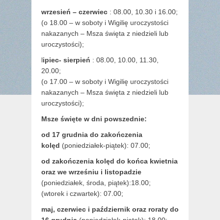
wrzesień – czerwiec
: 08.00, 10.30 i 16.00;
(o 18.00 – w soboty i Wigilię uroczystości
nakazanych – Msza święta z niedzieli lub
uroczystości);
l
ipiec- sierpień
: 08.00, 10.00, 11.30,
20.00;
(o 17.00 – w soboty i Wigilię uroczystości
nakazanych – Msza święta z niedzieli lub
uroczystości);
Msze święte w dni powszednie:
od 17 grudnia
do zakończenia
kolęd
(poniedziałek-piątek): 07.00;
od zakończenia kolęd do końca kwietnia
oraz we wrześniu i listopadzie
(
poniedziałek, środa, piątek):18.00;
(wtorek i czwartek): 07.00;
maj,
czerwiec i październik oraz roraty do
16 grudnia
(poniedziałek-piątek): 18.00;