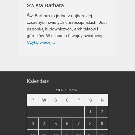
Święta Barbara
Św. Barbara to jedna z najbardziej
czczonych świętych chrześcijańskich. Jest
patronką budowniczych, architektów i
górników. W czasach II wojny światowej i
Czytaj więcej...
Kalendarz
SIERPIEŃ 2026
P
W
Ś
C
P
S
N
1
2
3
4
5
6
7
8
9