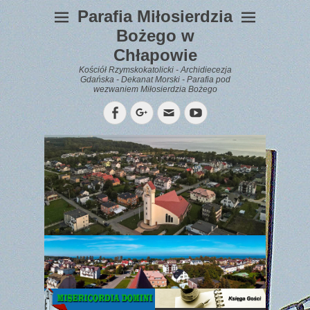
Parafia Miłosierdzia
Bożego w
Chłapowie
Kościół Rzymskokatolicki - Archidiecezja
Gdańska - Dekanat Morski - Parafia pod
wezwaniem Miłosierdzia Bożego
Facebook
Googleplus
Email
YouTube
WYPOCZYNEK
Gazetka
Parafialna