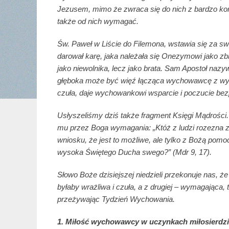
Jezusem, mimo że zwraca się do nich z bardzo 
także od nich wymagać.
Św. Paweł w Liście do Filemona, wstawia się za sw
darował karę, jaka należała się Onezymowi jako zbi
jako niewolnika, lecz jako brata. Sam Apostoł nazy
głęboka może być więź łącząca wychowawcę z wyc
czuła, daje wychowankowi wsparcie i poczucie be
Usłyszeliśmy dziś także fragment Księgi Mądrości. 
mu przez Boga wymagania: „Któż z ludzi rozezna z
wniosku, że jest to możliwe, ale tylko z Bożą pomo
wysoka Świętego Ducha swego?” (Mdr 9, 17).
Słowo Boże dzisiejszej niedzieli przekonuje nas, ż
byłaby wrażliwa i czuła, a z drugiej – wymagająca
przeżywając Tydzień Wychowania.
1. Miłość wychowawcy w uczynkach miłosierdzi