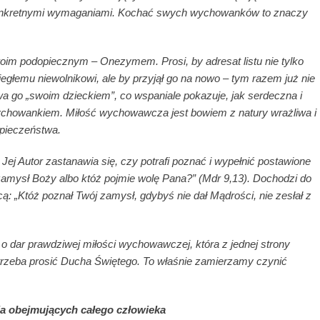
konkretnymi wymaganiami. Kochać swych wychowanków to znaczy
oim podopiecznym – Onezymem. Prosi, by adresat listu nie tylko
egłemu niewolnikowi, ale by przyjął go na nowo – tym razem już nie
wa go „swoim dzieckiem”, co wspaniale pokazuje, jak serdeczna i
howankiem. Miłość wychowawcza jest bowiem z natury wrażliwa i
zpieczeństwa.
Jej Autor zastanawia się, czy potrafi poznać i wypełnić postawione
amysł Boży albo któż pojmie wolę Pana?” (Mdr 9,13). Dochodzi do
cą: „Któż poznał Twój zamysł, gdybyś nie dał Mądrości, nie zesłał z
e o dar prawdziwej miłości wychowawczej, która z jednej strony
, trzeba prosić Ducha Świętego. To właśnie zamierzamy czynić
a obejmujących całego człowieka