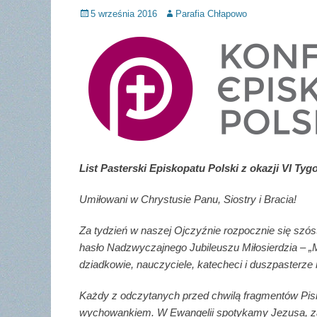
Posted
Author
5 września 2016
Parafia Chłapowo
on
List Pasterski Episkopatu Polski z okazji VI Ty
Umiłowani w Chrystusie Panu, Siostry i Bracia!
Za tydzień w naszej Ojczyźnie rozpocznie się sz
hasło Nadzwyczajnego Jubileuszu Miłosierdzia – „Mi
dziadkowie, nauczyciele, katecheci i duszpasterz
Każdy z odczytanych przed chwilą fragmentów Pis
wychowankiem. W Ewangelii spotykamy Jezusa, za