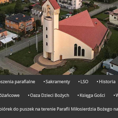
szenia parafialne
Sakramenty
LSO
Historia
Różańcowe
Oaza Dzieci Bożych
Księga Gości
órek do puszek na terenie Parafii Miłosierdzia Bożego na