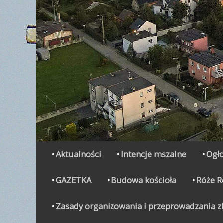
Secondary Menu
Skip
Aktualności
Intencje mszalne
Ogło
to
content
GAZETKA
Budowa kościoła
Róże 
Zasady organizowania i przeprowadzania zbi