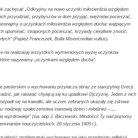
zek zachęcał: „Odkryjmy na nowo uczynki miłosierdzia względem
agich przyodziać, przybyszów w dom przyjąć, więźniów pocieszać,
pominajmy o uczynkach miłosierdzia względem ducha: wątpiącym
h upominać, strapionych pocieszać, krzywdy cierpliwie znosić,
łych” (Papież Franciszek, Bulla Misericordiae vultus).
sce na realizację wszystkich wymienionych wyżej uczynków
ych, które nazywamy „uczynkami względem ducha”.
ie pasterskim o wychowaniu przytacza obraz ze starożytnej Grecji.
 radzić, jak ratować chylącą się ku upadkowi Ojczyznę. Jeden z nich
 rozpadł się na kawałki, ale oczom zebranych ukazały się zdrowe
: nadzieję społeczeństwa stanowią dzieci i młodzież – „…
ja wyzdrowieje” (św. abp J. Bilczewski, Młodości! Ty nad poziomy
seminariów nauczycielskich, 20 stycznia 1905 r.).
ualność problematyki wychowawczej jako przedmiotu refleksji