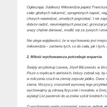
Ogłaszając Jubileusz Miłosierdzia papież Francis
ciała: głodnych nakarmić, spragnionych napoić, n
chorych nawiedzać, umarłych pogrzebać. I nie za
dobrze radzić, nieumiejętnych pouczać, grzeszącyc
urazy chętnie darować, modlić się za żywych i umar
Nie ulega wątpliwości, że w wychowaniu jest miej
miłosierdzia – zarówno tych, co do ciała, jak i t
2. Miłość wychowawcza potrzebuje wsparcia
Święty arcybiskup Lwowa, Józef Bilczewski, w liśc
Pisze o mędrcach ateńskich, którzy zebrali się, by
w milczeniu rzucił na ziemię zepsute jabłko. Owoc
ziarna. Wszyscy zrozumieli wymowę tego przykładu
wychowajmy ją zdrową fizycznie i moralnie, a Grec
wylatuj! List pasterski do uczniów szkół średnich i 
O wychowaniu warto rozmawiać zawsze, jednak akt