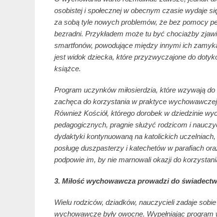
osobistej i społecznej w obecnym czasie wydaje się
za sobą tyle nowych problemów, że bez pomocy 
bezradni. Przykładem może tu być chociażby zjawis
smartfonów, powodujące między innymi ich zamykan
jest widok dziecka, które przyzwyczajone do dotyk
książce.
Program uczynków miłosierdzia, które wzywają do 
zachęca do korzystania w praktyce wychowawczej
Również Kościół, którego dorobek w dziedzinie w
pedagogicznych, pragnie służyć rodzicom i nauczyc
dydaktyki kontynuowaną na katolickich uczelniach, 
posługę duszpasterzy i katechetów w parafiach o
podpowie im, by nie marnowali okazji do korzystani
3. Miłość wychowawcza prowadzi do świadect
Wielu rodziców, dziadków, nauczycieli zadaje sobie
wychowawcze były owocne. Wypełniając program w