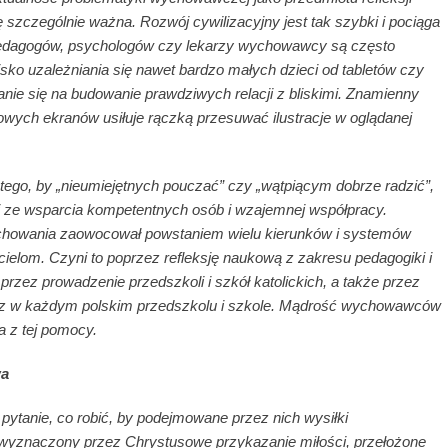
 szczególnie ważna. Rozwój cywilizacyjny jest tak szybki i pociąga
pedagogów, psychologów czy lekarzy wychowawcy są często
ko uzależniania się nawet bardzo małych dzieci od tabletów czy
ie się na budowanie prawdziwych relacji z bliskimi. Znamienny
owych ekranów usiłuje rączką przesuwać ilustracje w oglądanej
tego, by „nieumiejętnych pouczać” czy „wątpiącym dobrze radzić”,
 ze wsparcia kompetentnych osób i wzajemnej współpracy.
ychowania zaowocował powstaniem wielu kierunków i systemów
ielom. Czyni to poprzez refleksję naukową z zakresu pedagogiki i
przez prowadzenie przedszkoli i szkół katolickich, a także przez
raz w każdym polskim przedszkolu i szkole. Mądrość wychowawców
a z tej pomocy.
wa
 pytanie, co robić, by podejmowane przez nich wysiłki
yznaczony przez Chrystusowe przykazanie miłości, przełożone